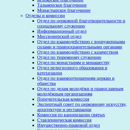
Тальменское благочиние
Монастырское благочиние
Отделы и комиссии
Отдел по церковной благотворительности и
социальному служению
Информационный отдел
Миссионерский отдел
Отдел по взаимодействию с вооруженными
силами и правоохранительными органами
Отдел по взаимодействию с казачеством
Отдел по тюремному служению
Отдел по монастырям и монашеству
Отдел религиозного образования и
катехизации
Отдел по взаимоотношениям церкви и
общества
Отдел по делам молодёжи и православным
молодёжным организациям
Попечительская комиссия
Экспертный совет по церковному искусству,
архитектуре и реставрации
Комиссия по канонизации святых
Ставленническая комиссия
Имущественно-правовой отдел