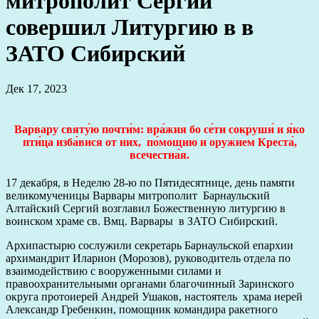
митрополит Сергий
совершил Литургию в в
ЗАТО Сибирский
Дек 17, 2023
Варвару святу́ю почти́м: вра́жия бо се́ти сокруши́ и я́ко
пти́ца изба́вися от них, по́мощию и оружием Креста́,
всечестна́я.
17 декабря, в Неделю 28-ю по Пятидесятнице, день памяти
великомученицы Варвары митрополит Барнаульский
Алтайский Сергий возглавил Божественную литургию в
воинском храме св. Вмц. Варвары в ЗАТО Сибирский.
Архипастырю сослужили секретарь Барнаульской епархии
архимандрит Иларион (Морозов), руководитель отдела по
взаимодействию с вооруженными силами и
правоохранительными органами благочинный Заринского
округа протоиерей Андрей Ушаков, настоятель храма иерей
Александр Гребенкин, помощник командира ракетного