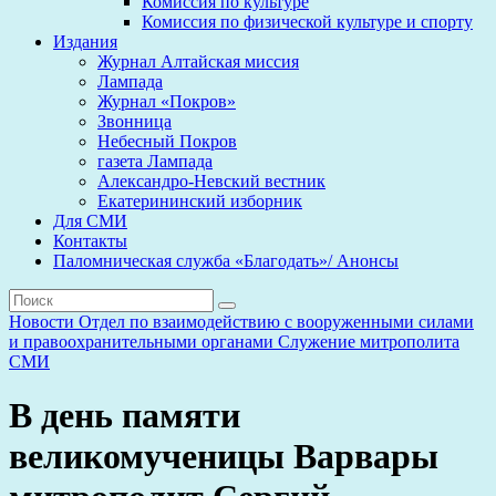
Комиссия по культуре
Комиссия по физической культуре и спорту
Издания
Журнал Алтайская миссия
Лампада
Журнал «Покров»
Звонница
Небесный Покров
газета Лампада
Александро-Невский вестник
Екатерининский изборник
Для СМИ
Контакты
Паломническая служба «Благодать»/ Анонсы
Новости
Отдел по взаимодействию с вооруженными силами
и правоохранительными органами
Служение митрополита
СМИ
В день памяти
великомученицы Варвары