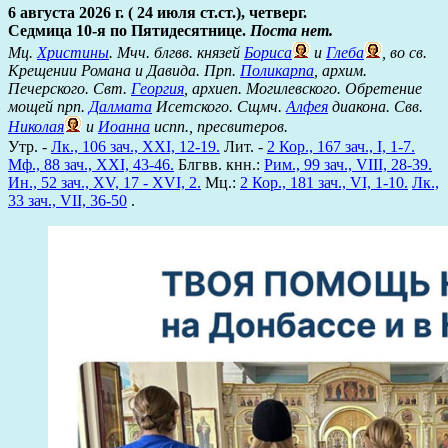
6 августа 2026 г. ( 24 июля ст.ст.), четверг.
Седмица 10-я по Пятидесятнице.
Поста нет.
Мц.
Христины
. Мчч. блгвв. князей
Бориса
и
Глеба
, во св.
Крещении Романа и Давида. Прп.
Поликарпа
, архим.
Печерского. Свт.
Георгия
, архиеп. Могилевского. Обретение
мощей прп.
Далмата
Исетского. Сщмч.
Алфея
диакона. Свв.
Николая
и
Иоанна
испп., пресвитеров.
Утр. -
Лк., 106 зач., XXI, 12-19.
Лит. -
2 Кор., 167 зач., I, 1-7.
Мф., 88 зач., XXI, 43-46.
Блгвв. кнн.:
Рим., 99 зач., VIII, 28-39.
Ин., 52 зач., XV, 17 - XVI, 2.
Мц.:
2 Кор., 181 зач., VI, 1-10.
Лк.,
33 зач., VII, 36-50
.