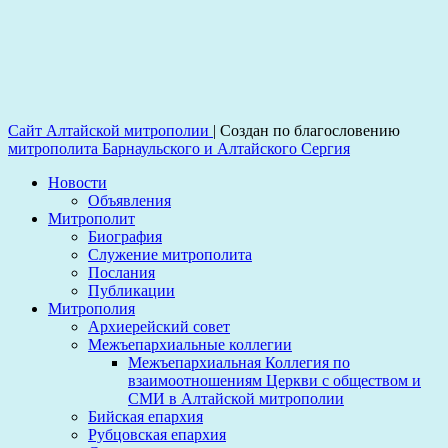
Сайт Алтайской митрополии
|
Создан по благословению
митрополита Барнаульского и Алтайского Сергия
Новости
Объявления
Митрополит
Биография
Служение митрополита
Послания
Публикации
Митрополия
Архиерейский совет
Межъепархиальные коллегии
Межъепархиальная Коллегия по
взаимоотношениям Церкви с обществом и
СМИ в Алтайской митрополии
Бийская епархия
Рубцовская епархия