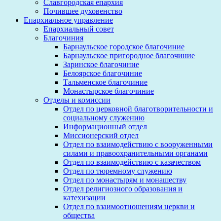
Славгородская епархия
Почившее духовенство
Епархиальное управление
Епархиальный совет
Благочиния
Барнаульское городское благочиние
Барнаульское пригородное благочиние
Заринское благочиние
Белоярское благочиние
Тальменское благочиние
Монастырское благочиние
Отделы и комиссии
Отдел по церковной благотворительности и
социальному служению
Информационный отдел
Миссионерский отдел
Отдел по взаимодействию с вооруженными
силами и правоохранительными органами
Отдел по взаимодействию с казачеством
Отдел по тюремному служению
Отдел по монастырям и монашеству
Отдел религиозного образования и
катехизации
Отдел по взаимоотношениям церкви и
общества