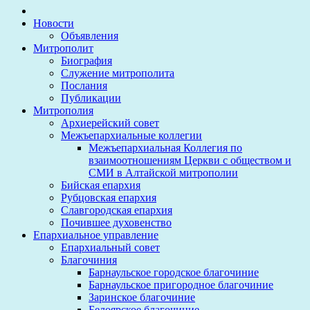
Новости
Объявления
Митрополит
Биография
Служение митрополита
Послания
Публикации
Митрополия
Архиерейский совет
Межъепархиальные коллегии
Межъепархиальная Коллегия по
взаимоотношениям Церкви с обществом и
СМИ в Алтайской митрополии
Бийская епархия
Рубцовская епархия
Славгородская епархия
Почившее духовенство
Епархиальное управление
Епархиальный совет
Благочиния
Барнаульское городское благочиние
Барнаульское пригородное благочиние
Заринское благочиние
Белоярское благочиние