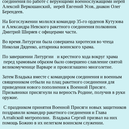
соединения по работе с верующими военнослужащими иерей
Алексий Веркошанский, иерей Евгений Усов, диакон Олег
Берендеев.
На Богослужении молился командир 35-го орденов Кутузова
и Александра Невского ракетного соединения полковник
Дмитрий Ширяев с офицерами части.
Во время Литургии была совершена хиротесия во чтеца
Николая Дяденко, алтарника воинского храма.
По завершении Литургии и крестного хода вокруг храма
перед храмовым образом было совершено славление святой
великомученице Варваре и провозглашено многолетие.
Затем Владыка вместе с командиром соединения и военным
священником отбыли на плац ракетного соединения для
приведения нового пополнения к Военной Присяге.
Призывники присягнули на верность Родине, получив в руки
оружие.
С праздником принятия Военной Присяги новых защитников
поздравили командир ракетного соединения и Глава
Алтайской митрополии. Владыка Сергий призвал на них
помощь Божию в их нелегком воинском служении.