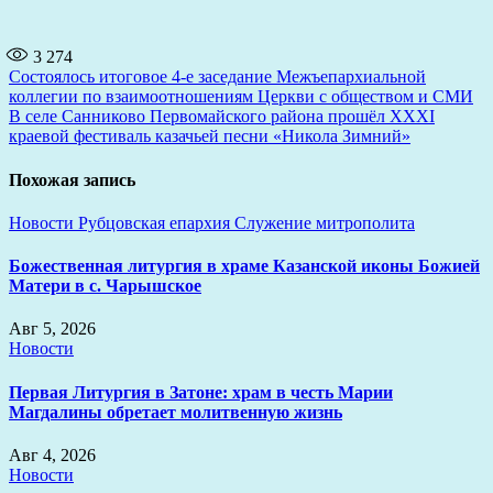
3 274
Навигация
Состоялось итоговое 4-е заседание Межъепархиальной
коллегии по взаимоотношениям Церкви с обществом и СМИ
по
В селе Санниково Первомайского района прошёл XXXI
записям
краевой фестиваль казачьей песни «Никола Зимний»
Похожая запись
Новости
Рубцовская епархия
Служение митрополита
Божественная литургия в храме Казанской иконы Божией
Матери в с. Чарышское
Авг 5, 2026
Новости
Первая Литургия в Затоне: храм в честь Марии
Магдалины обретает молитвенную жизнь
Авг 4, 2026
Новости