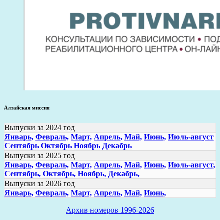
Алтайская миссия
Выпуски за 2024 год
Январь,
Февраль,
Март,
Апрель,
Май,
Июнь,
Июль-август
Сентябрь
Октябрь
Ноябрь
Декабрь
Выпуски за 2025 год
Январь,
Февраль,
Март,
Апрель,
Май,
Июнь,
Июль-август,
Сентябрь,
Октябрь,
Ноябрь,
Декабрь,
Выпуски за 2026 год
Январь,
Февраль,
Март,
Апрель,
Май,
Июнь,
Архив номеров 1996-2026