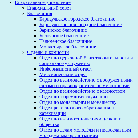
Епархиальное управление
Епархиальный совет
Благочиния
Барнаульское городское благочиние
Барнаульское пригородное благочиние
Заринское благочиние
Белоярское благочиние
Тальменское благочиние
Монастырское благочиние
Отделы и комиссии
Отдел по церковной благотворительности и
социальному служению
Информационный отдел
Миссионерский отдел
Отдел по взаимодействию с вооруженными
силами и правоохранительными органами
Отдел по взаимодействию с казачеством
Отдел по тюремному служению
Отдел по монастырям и монашеству
Отдел религиозного образования и
катехизации
Отдел по взаимоотношениям церкви и
общества
Отдел по делам молодёжи и православным
молодёжным организациям