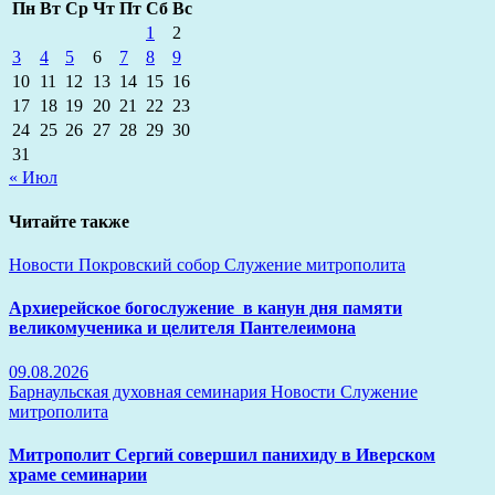
Пн
Вт
Ср
Чт
Пт
Сб
Вс
1
2
3
4
5
6
7
8
9
10
11
12
13
14
15
16
17
18
19
20
21
22
23
24
25
26
27
28
29
30
31
« Июл
Читайте также
Новости
Покровский собор
Служение митрополита
Архиерейское богослужение в канун дня памяти
великомученика и целителя Пантелеимона
09.08.2026
Барнаульская духовная семинария
Новости
Служение
митрополита
Митрополит Сергий совершил панихиду в Иверском
храме семинарии