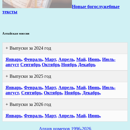
Новые богослужебные
тексты
Алтайская миссия
Выпуски за 2024 год
Январь,
Февраль,
Март,
Апрель,
Май,
Июнь,
Июль-
август
Сентябрь
Октябрь
Ноябрь
Декабрь
Выпуски за 2025 год
Январь,
Февраль,
Март,
Апрель,
Май,
Июнь,
Июль-
август,
Сентябрь,
Октябрь,
Ноябрь,
Декабрь,
Выпуски за 2026 год
Январь,
Февраль,
Март,
Апрель,
Май,
Июнь,
Архив номеров 1996-2026