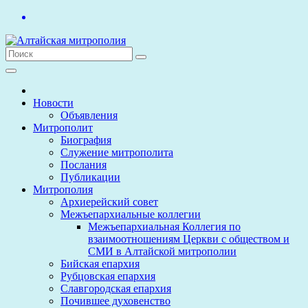
Перейти
к
содержимому
Новости
Объявления
Митрополит
Биография
Служение митрополита
Послания
Публикации
Митрополия
Архиерейский совет
Межъепархиальные коллегии
Межъепархиальная Коллегия по
взаимоотношениям Церкви с обществом и
СМИ в Алтайской митрополии
Бийская епархия
Рубцовская епархия
Славгородская епархия
Почившее духовенство