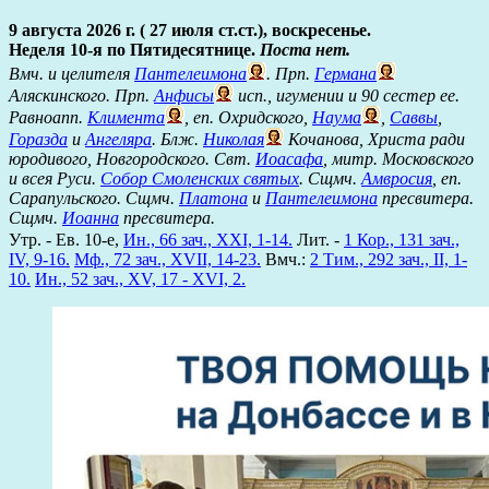
9 августа 2026 г. ( 27 июля ст.ст.), воскресенье.
Неделя 10-я по Пятидесятнице.
Поста нет.
Вмч. и целителя
Пантелеимона
. Прп.
Германа
Аляскинского. Прп.
Анфисы
исп., игумении и 90 сестер ее.
Равноапп.
Климента
, еп. Охридского,
Наума
,
Саввы
,
Горазда
и
Ангеляра
. Блж.
Николая
Кочанова, Христа ради
юродивого, Новгородского. Свт.
Иоасафа
, митр. Московского
и всея Руси.
Собор Смоленских святых
. Сщмч.
Амвросия
, еп.
Сарапульского. Сщмч.
Платона
и
Пантелеимона
пресвитера.
Сщмч.
Иоанна
пресвитера.
Утр. - Ев. 10-е,
Ин., 66 зач., XXI, 1-14.
Лит. -
1 Кор., 131 зач.,
IV, 9-16.
Мф., 72 зач., XVII, 14-23.
Вмч.:
2 Тим., 292 зач., II, 1-
10.
Ин., 52 зач., XV, 17 - XVI, 2.