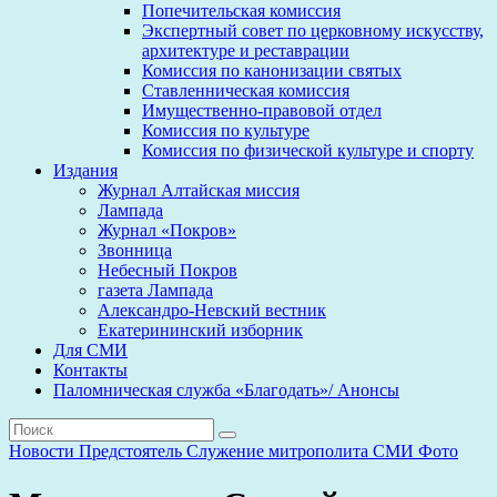
Попечительская комиссия
Экспертный совет по церковному искусству,
архитектуре и реставрации
Комиссия по канонизации святых
Ставленническая комиссия
Имущественно-правовой отдел
Комиссия по культуре
Комиссия по физической культуре и спорту
Издания
Журнал Алтайская миссия
Лампада
Журнал «Покров»
Звонница
Небесный Покров
газета Лампада
Александро-Невский вестник
Екатерининский изборник
Для СМИ
Контакты
Паломническая служба «Благодать»/ Анонсы
Новости
Предстоятель
Служение митрополита
СМИ
Фото