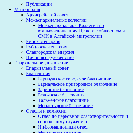
Публикации
Митрополия
Архиерейский совет
Межъепархиальные коллегии
Межъепархиальная Коллегия по
взаимоотношениям Церкви с обществом и
СМИ в Алтайской митрополии
Бийская епархия
Рубцовская епархия
Славгородская епархия
Почившее духовенство
Епархиальное управление
Епархиальный совет
Благочиния
Барнаульское городское благочиние
Барнаульское пригородное благочиние
Заринское благочиние
Белоярское благочиние
Тальменское благочиние
Монастырское благочиние
Отделы и комиссии
Отдел по церковной благотворительности и
социальному служению
Информационный отдел
Миссионерский отдел