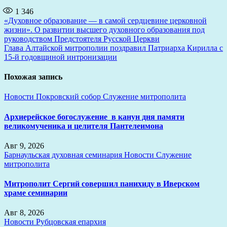
1 346
Навигация
«Духовное образование — в самой сердцевине церковной
жизни». О развитии высшего духовного образования под
по
руководством Предстоятеля Русской Церкви
записям
Глава Алтайской митрополии поздравил Патриарха Кирилла с
15-й годовщиной интронизации
Похожая запись
Новости
Покровский собор
Служение митрополита
Архиерейское богослужение в канун дня памяти
великомученика и целителя Пантелеимона
Авг 9, 2026
Барнаульская духовная семинария
Новости
Служение
митрополита
Митрополит Сергий совершил панихиду в Иверском
храме семинарии
Авг 8, 2026
Новости
Рубцовская епархия