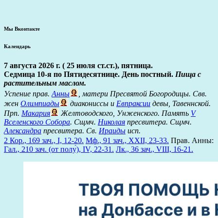
Мы Вконтакте
Календарь
7 августа 2026 г. ( 25 июля ст.ст.), пятница.
Седмица 10-я по Пятидесятнице. День постный.
Пища с
растительным маслом.
Успение прав.
Анны
, матери Пресвятой Богородицы. Свв.
жен
Олимпиады
диакониссы и
Евпраксии
девы, Тавеннской.
Прп.
Макария
Желтоводского, Унженского. Память
V
Вселенского Собора
. Сщмч.
Николая
пресвитера. Сщмч.
Александра
пресвитера. Св.
Ираиды
исп.
2 Кор., 169 зач., I, 12-20.
Мф., 91 зач., XXII, 23-33.
Прав. Анны:
Гал., 210 зач. (от полу́), IV, 22-31.
Лк., 36 зач., VIII, 16-21.