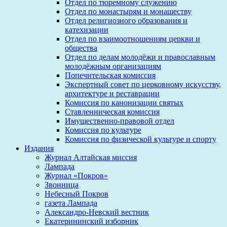
Отдел по тюремному служению
Отдел по монастырям и монашеству
Отдел религиозного образования и
катехизации
Отдел по взаимоотношениям церкви и
общества
Отдел по делам молодёжи и православным
молодёжным организациям
Попечительская комиссия
Экспертный совет по церковному искусству,
архитектуре и реставрации
Комиссия по канонизации святых
Ставленническая комиссия
Имущественно-правовой отдел
Комиссия по культуре
Комиссия по физической культуре и спорту
Издания
Журнал Алтайская миссия
Лампада
Журнал «Покров»
Звонница
Небесный Покров
газета Лампада
Александро-Невский вестник
Екатерининский изборник