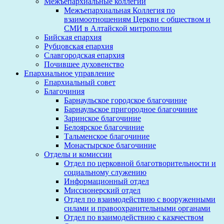
Межъепархиальные коллегии
Межъепархиальная Коллегия по
взаимоотношениям Церкви с обществом и
СМИ в Алтайской митрополии
Бийская епархия
Рубцовская епархия
Славгородская епархия
Почившее духовенство
Епархиальное управление
Епархиальный совет
Благочиния
Барнаульское городское благочиние
Барнаульское пригородное благочиние
Заринское благочиние
Белоярское благочиние
Тальменское благочиние
Монастырское благочиние
Отделы и комиссии
Отдел по церковной благотворительности и
социальному служению
Информационный отдел
Миссионерский отдел
Отдел по взаимодействию с вооруженными
силами и правоохранительными органами
Отдел по взаимодействию с казачеством