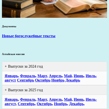
Документы
Новые богослужебные тексты
Алтайская миссия
Выпуски за 2024 год
Январь,
Февраль,
Март,
Апрель,
Май,
Июнь,
Июль-
август
Сентябрь
Октябрь
Ноябрь
Декабрь
Выпуски за 2025 год
Январь,
Февраль,
Март,
Апрель,
Май,
Июнь,
Июль-
август,
Сентябрь,
Октябрь,
Ноябрь,
Декабрь,