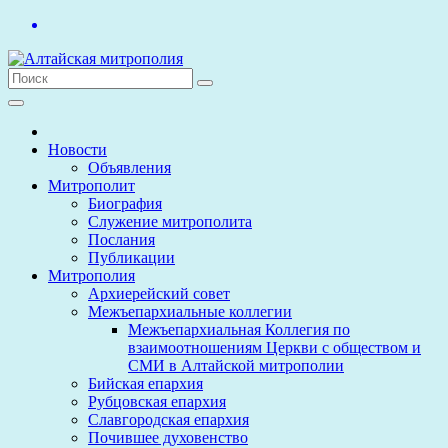
Перейти
к
содержимому
Новости
Объявления
Митрополит
Биография
Служение митрополита
Послания
Публикации
Митрополия
Архиерейский совет
Межъепархиальные коллегии
Межъепархиальная Коллегия по
взаимоотношениям Церкви с обществом и
СМИ в Алтайской митрополии
Бийская епархия
Рубцовская епархия
Славгородская епархия
Почившее духовенство