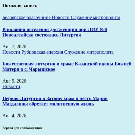
записям
Похожая запись
Белоярское благочиние
Новости
Служение митрополита
В колонии поселения для женщин при ЛИУ №8
Новоалтайска состоялась Литургия
Авг 7, 2026
Новости
Рубцовская епархия
Служение митрополита
Божественная литургия в храме Казанской иконы Божией
Матери в с. Чарышское
Авг 5, 2026
Новости
Первая Литургия в Затоне: храм в честь Марии
Магдалины обретает молитвенную жизнь
Авг 4, 2026
Версия для слабовидящих