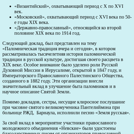
«Византийский», охватывающий период с X по XVI
век.
«Московский», охватывающий период с XVI века по 50-
е годы XIX века.
«Державно-православный», относящийся ко второй
половине XIX века по 1914 год.
Следующий доклад, был представлен на тему
«Паломническая традиция вчера и сегодня», в котором
рассматривалась тысячелетняя история паломнической
традиции в русской культуре, достигшая своего расцвета в
XIX веке. Особое внимание было уделено роли Русской
Духовной Миссии в Иерусалиме, открытой в 1847 году, и
Императорского Православного Палестинского Общества,
созданного в 1882 году. Эти организации внесли
значительный вклад в улучшение быта паломников и в
научное описание Святой Земли.
Помимо докладов, сестры, несущие клиросное послушание
при часовне святого великомученика Пантелиймона при
больнице РЖД, Барнаула, исполнили песню «Земля русская».
За свой вклад в мероприятие участники православного
молодежного объединения «Невские» были удостоены
благодарственных писем от организаторов православной