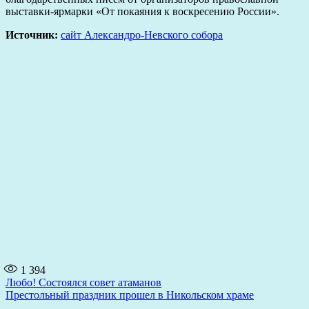
выставки-ярмарки «От покаяния к воскресению России».
Источник:
сайт Александро-Невского собора
1 394
Навигация
Любо! Состоялся совет атаманов
Престольный праздник прошел в Никольском храме
по