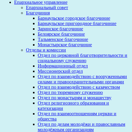
Епархиальное управление
Епархиальный совет
Благочиния
Барнаульское городское благочиние
Барнаульское пригородное благочиние
Заринское благочиние
Белоярское благочиние
Тальменское благочиние
Монастырское благочиние
Отделы и комиссии
Отдел по церковной благотворительности и
социальному служению
Информационный отдел
Миссионерский отдел
Отдел по взаимодействию с вооруженными
силами и правоохранительными органами
Отдел по взаимодействию с казачеством
Отдел по тюремному служению
Отдел по монастырям и монашеству
Отдел религиозного образования и
катехизации
Отдел по взаимоотношениям церкви и
общества
Отдел по делам молодёжи и православным
молодёжным организациям