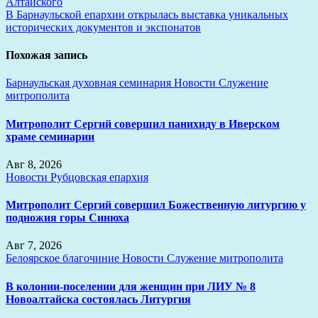
Алтайского
по
В Барнаульской епархии открылась выставка уникальных
записям
исторических документов и экспонатов
Похожая запись
Барнаульская духовная семинария
Новости
Служение
митрополита
Митрополит Сергий совершил панихиду в Иверском
храме семинарии
Авг 8, 2026
Новости
Рубцовская епархия
Митрополит Сергий совершил Божественную литургию у
подножия горы Синюха
Авг 7, 2026
Белоярское благочиние
Новости
Служение митрополита
В колонии-поселении для женщин при ЛИУ № 8
Новоалтайска состоялась Литургия