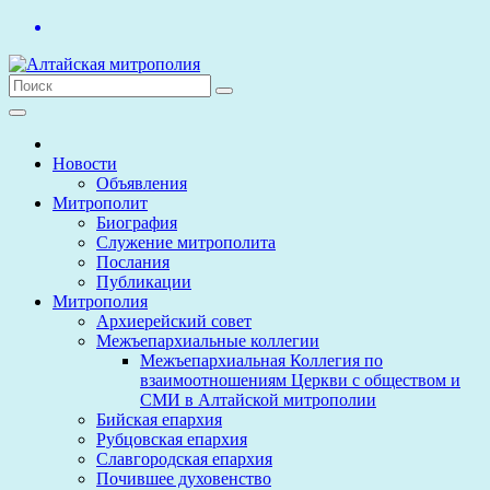
Перейти
к
содержимому
Новости
Объявления
Митрополит
Биография
Служение митрополита
Послания
Публикации
Митрополия
Архиерейский совет
Межъепархиальные коллегии
Межъепархиальная Коллегия по
взаимоотношениям Церкви с обществом и
СМИ в Алтайской митрополии
Бийская епархия
Рубцовская епархия
Славгородская епархия
Почившее духовенство