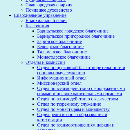
Славгородская епархия
Почившее духовенство
Епархиальное управление
Епархиальный совет
Благочиния
Барнаульское городское благочиние
Барнаульское пригородное благочиние
Заринское благочиние
Белоярское благочиние
Тальменское благочиние
Монастырское благочиние
Отделы и комиссии
Отдел по церковной благотворительности и
социальному служению
Информационный отдел
Миссионерский отдел
Отдел по взаимодействию с вооруженными
силами и правоохранительными органами
Отдел по взаимодействию с казачеством
Отдел по тюремному служению
Отдел по монастырям и монашеству
Отдел религиозного образования и
катехизации
Отдел по взаимоотношениям церкви и