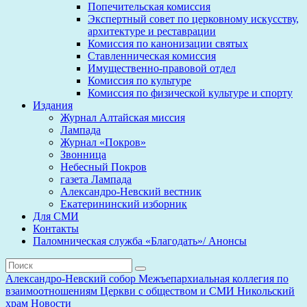
Попечительская комиссия
Экспертный совет по церковному искусству,
архитектуре и реставрации
Комиссия по канонизации святых
Ставленническая комиссия
Имущественно-правовой отдел
Комиссия по культуре
Комиссия по физической культуре и спорту
Издания
Журнал Алтайская миссия
Лампада
Журнал «Покров»
Звонница
Небесный Покров
газета Лампада
Александро-Невский вестник
Екатерининский изборник
Для СМИ
Контакты
Паломническая служба «Благодать»/ Анонсы
Александро-Невский собор
Межъепархиальная коллегия по
взаимоотношениям Церкви с обществом и СМИ
Никольский
храм
Новости