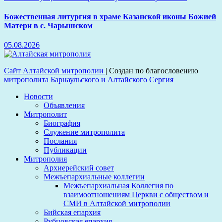
Божественная литургия в храме Казанской иконы Божией
Матери в с. Чарышском
05.08.2026
Сайт Алтайской митрополии
|
Создан по благословению
митрополита Барнаульского и Алтайского Сергия
Новости
Объявления
Митрополит
Биография
Служение митрополита
Послания
Публикации
Митрополия
Архиерейский совет
Межъепархиальные коллегии
Межъепархиальная Коллегия по
взаимоотношениям Церкви с обществом и
СМИ в Алтайской митрополии
Бийская епархия
Рубцовская епархия