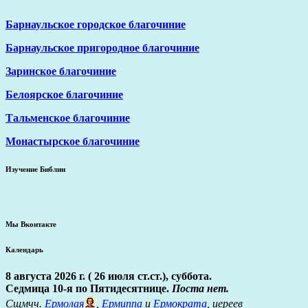
Барнаульское городское благочиние
Барнаульское пригородное благочиние
Заринское благочиние
Белоярское благочиние
Тальменское благочиние
Монастырское благочиние
Изучение Библии
Мы Вконтакте
Календарь
8 августа 2026 г. ( 26 июля ст.ст.), суббота.
Седмица 10-я по Пятидесятнице.
Поста нет.
Сщмчч.
Ермолая
,
Ермиппа
и
Ермократа
, иереев