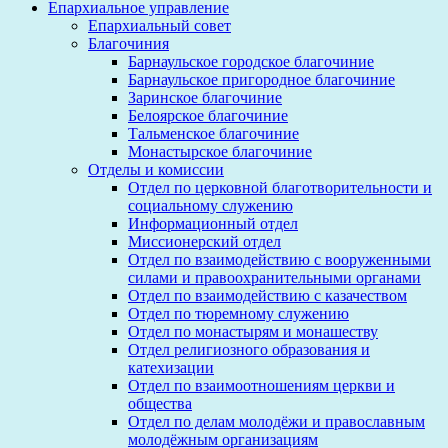
Епархиальное управление
Епархиальный совет
Благочиния
Барнаульское городское благочиние
Барнаульское пригородное благочиние
Заринское благочиние
Белоярское благочиние
Тальменское благочиние
Монастырское благочиние
Отделы и комиссии
Отдел по церковной благотворительности и
социальному служению
Информационный отдел
Миссионерский отдел
Отдел по взаимодействию с вооруженными
силами и правоохранительными органами
Отдел по взаимодействию с казачеством
Отдел по тюремному служению
Отдел по монастырям и монашеству
Отдел религиозного образования и
катехизации
Отдел по взаимоотношениям церкви и
общества
Отдел по делам молодёжи и православным
молодёжным организациям