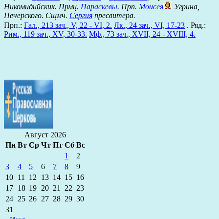
Никомидийских. Прмц.
Параскевы
. Прп.
Моисея
Угрина,
Печерского. Сщмч.
Сергия
пресвитера.
Прп.:
Гал., 213 зач., V, 22 - VI, 2.
Лк., 24 зач., VI, 17-23
. Ряд.:
Рим., 119 зач., XV, 30-33.
Мф., 73 зач., XVII, 24 - XVIII, 4.
Август 2026
Пн
Вт
Ср
Чт
Пт
Сб
Вс
1
2
3
4
5
6
7
8
9
10
11
12
13
14
15
16
17
18
19
20
21
22
23
24
25
26
27
28
29
30
31