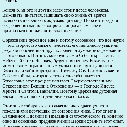
вечной.
Конечно, много и других задач стоит перед человеком.
Выживать, питаться, защищать свою жизнь от врагов,
познавать и осваивать окружающий мир. Но все эти задачи
без решения главного вопроса, вопроса о смысле и
предназначении жизни теряют значение.
Образование духовное еще и потому особенное, что все науки
— это творчество самого человека, его пытливого ума, или
результат обучения от других людей, а духовное образование
— это область Истины, которую Сам о Себе открывает наш
Небесный Отец. Человек, будучи творением Божиим, не
может своим ограниченным умом постигнуть сущности
Божества и тайн мироздания. Поэтому Сам Бог открывает о
Себе те тайны, которые человек способен вместить.
Богословие этот процесс называет Сверхъестественным
Откровением. Вершина Откровения — в Господе Иисусе
Христе и Святом Евангелии. Поэтому церковная духовная
наука — это опыт встречи человека с Богом.
Этот опыт собирался как самая великая драгоценность
поколениями верующих, от сотворения мира. Этот опыт в
Священном Писании и Предании святоотеческом. И, конечно,
одно из основных предназначений Церкви хранить этот опыт.
В разные времена по-разному осуществлялась эта духовная