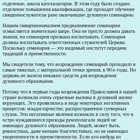
отделение, школа катехизаторов. В этом году было создано
отделение повышения квалификации, где проходит обучение
священнослужители ране окончившие духовную семинарию.
Нашим священноначалием предназначение семинарии
осмысляется значительно шире. Она не просто должна давать
знания, но семинария призвана воспитывать. Семинария
должна воспитывать ответственных служителей Церкви.
Поскольку семинария — это видимый институт передачи
традиций и преемственности.
Мы свидетели тому, что возрождение семинарий проходило в
самые тяжелые, с материальной точки зрения, в 90-е годы. Но
церковь не жалела никаких средств для возрождения
духовного образования.
Потому что в первые годы возрождения Православия в нашей
стране возникли очень серьезные вызовы в духовной жизни
верующих. Эго проявлялось в виде некоторых негативных
процессов: младостарчестве, распространении суеверных
слухов. Эти негативные явления возникли в силу того, что в
остро нуждавшиеся приходы рукополагали людей не
имеющих духовного образования. Людей, может быть,
ревностных, даже внешне благочестивых, но не имеющих
укорененности в преемственности. Если кто-нибудь из