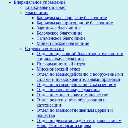
Епархиальное управление
Епархиальный совет
Благочиния
Барнаульское городское благочиние
Барнаульское пригородное благочиние
Заринское благочиние
Белоярское благочиние
Тальменское благочиние
Монастырское благочиние
Отделы и комиссии
Отдел по церковной благотворительности и
социальному служению
Информационный отдел
Миссионерский отдел
Отдел по взаимодействию с вооруженными
силами и правоохранительными органами
Отдел по взаимодействию с казачеством
Отдел по тюремному служению
Отдел по монастырям и монашеству
Отдел религиозного образования и
катехизации
Отдел по взаимоотношениям церкви и
общества
Отдел по делам молодёжи и православным
молодёжным организациям