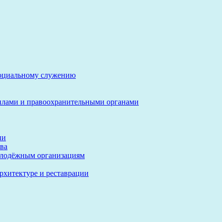
социальному служению
илами и правоохранительными органами
ии
ва
олодёжным организациям
архитектуре и реставрации