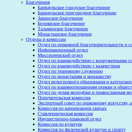
Благочиния
Барнаульское городское благочиние
Барнаульское пригородное благочиние
Заринское благочиние
Белоярское благочиние
Тальменское благочиние
Монастырское благочиние
Отделы и комиссии
Отдел по церковной благотворительности и 
Информационный отдел
Миссионерский отдел
Отдел по взаимодействию с вооруженными с
Отдел по взаимодействию с казачеством
Отдел по тюремному служению
Отдел по монастырям и монашеству
Отдел религиозного образования и катехизац
Отдел по взаимоотношениям церкви и общест
Отдел по делам молодёжи и православным м
Попечительская комиссия
Экспертный совет по церковному искусству, 
Комиссия по канонизации святых
Ставленническая комиссия
Имущественно-правовой отдел
Комиссия по культуре
Комиссия по физической культуре и спорту