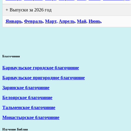
Выпуски за 2026 год
Январь,
Февраль,
Март,
Апрель,
Май,
Июнь,
Благочиния
Барнаульское городское благочиние
Барнаульское пригородное благочиние
Заринское благочиние
Белоярское благочиние
Тальменское благочиние
Монастырское благочиние
Изучение Библии