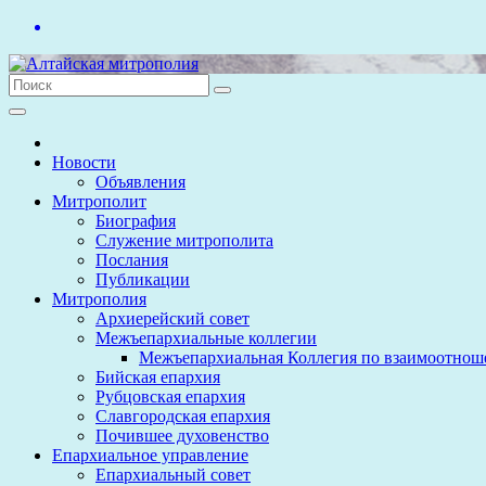
Перейти
к
содержимому
Новости
Объявления
Митрополит
Биография
Служение митрополита
Послания
Публикации
Митрополия
Архиерейский совет
Межъепархиальные коллегии
Межъепархиальная Коллегия по взаимоотнош
Бийская епархия
Рубцовская епархия
Славгородская епархия
Почившее духовенство
Епархиальное управление
Епархиальный совет