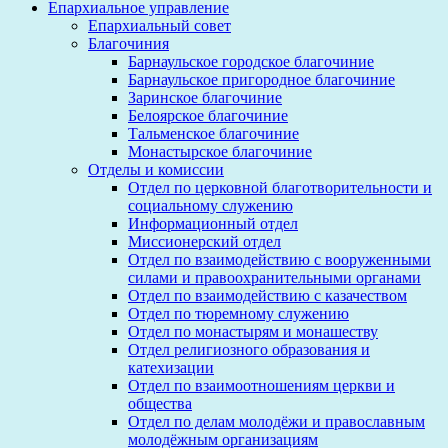
Епархиальное управление
Епархиальный совет
Благочиния
Барнаульское городское благочиние
Барнаульское пригородное благочиние
Заринское благочиние
Белоярское благочиние
Тальменское благочиние
Монастырское благочиние
Отделы и комиссии
Отдел по церковной благотворительности и
социальному служению
Информационный отдел
Миссионерский отдел
Отдел по взаимодействию с вооруженными
силами и правоохранительными органами
Отдел по взаимодействию с казачеством
Отдел по тюремному служению
Отдел по монастырям и монашеству
Отдел религиозного образования и
катехизации
Отдел по взаимоотношениям церкви и
общества
Отдел по делам молодёжи и православным
молодёжным организациям