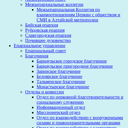
Межъепархиальные коллегии
Межъепархиальная Коллегия по
взаимоотношениям Церкви с обществом и
СМИ в Алтайской митрополии
Бийская епархия
Рубцовская епархия
Славгородская епархия
Почившее духовенство
Епархиальное управление
Епархиальный совет
Благочиния
Барнаульское городское благочиние
Барнаульское пригородное благочиние
Заринское благочиние
Белоярское благочиние
Тальменское благочиние
Монастырское благочиние
Отделы и комиссии
Отдел по церковной благотворительности и
социальному служению
Информационный отдел
Миссионерский отдел
Отдел по взаимодействию с вооруженными
силами и правоохранительными органами
Отдел по взаимодействию с казачеством