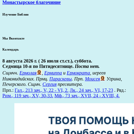
Монастырское благочиние
Изучение Библии
Мы Вконтакте
Календарь
8 августа 2026 г. ( 26 июля ст.ст.), суббота.
Седмица 10-я по Пятидесятнице.
Поста нет.
Сщмчч.
Ермолая
,
Ермиппа
и
Ермократа
, иереев
Никомидийских. Прмц.
Параскевы
. Прп.
Моисея
Угрина,
Печерского. Сщмч.
Сергия
пресвитера.
Прп.:
Гал., 213 зач., V, 22 - VI, 2.
Лк., 24 зач., VI, 17-23
. Ряд.:
Рим., 119 зач., XV, 30-33.
Мф., 73 зач., XVII, 24 - XVIII, 4.