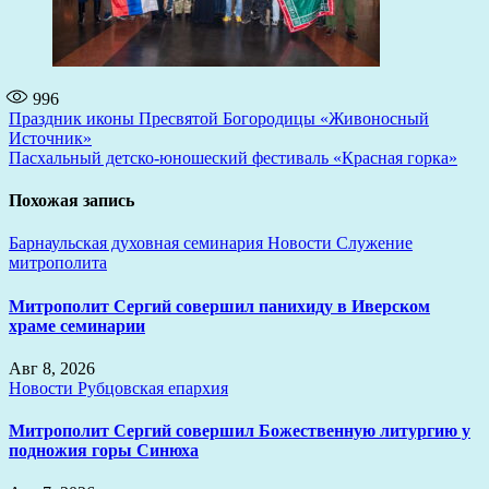
996
Навигация
Праздник иконы Пресвятой Богородицы «Живоносный
Источник»
по
Пасхальный детско-юношеский фестиваль «Красная горка»
записям
Похожая запись
Барнаульская духовная семинария
Новости
Служение
митрополита
Митрополит Сергий совершил панихиду в Иверском
храме семинарии
Авг 8, 2026
Новости
Рубцовская епархия
Митрополит Сергий совершил Божественную литургию у
подножия горы Синюха