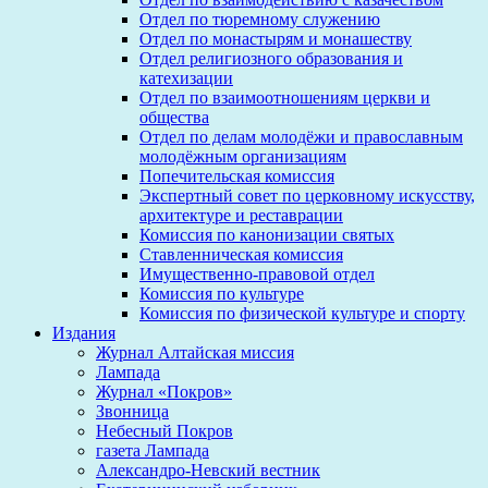
Отдел по тюремному служению
Отдел по монастырям и монашеству
Отдел религиозного образования и
катехизации
Отдел по взаимоотношениям церкви и
общества
Отдел по делам молодёжи и православным
молодёжным организациям
Попечительская комиссия
Экспертный совет по церковному искусству,
архитектуре и реставрации
Комиссия по канонизации святых
Ставленническая комиссия
Имущественно-правовой отдел
Комиссия по культуре
Комиссия по физической культуре и спорту
Издания
Журнал Алтайская миссия
Лампада
Журнал «Покров»
Звонница
Небесный Покров
газета Лампада
Александро-Невский вестник