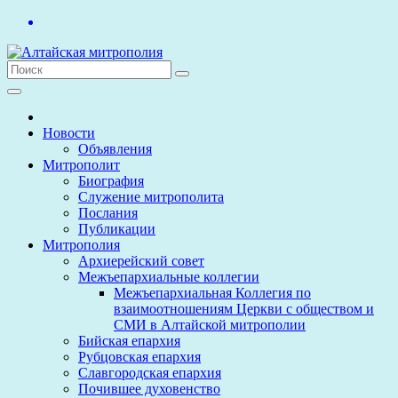
Перейти
к
содержимому
Новости
Объявления
Митрополит
Биография
Служение митрополита
Послания
Публикации
Митрополия
Архиерейский совет
Межъепархиальные коллегии
Межъепархиальная Коллегия по
взаимоотношениям Церкви с обществом и
СМИ в Алтайской митрополии
Бийская епархия
Рубцовская епархия
Славгородская епархия
Почившее духовенство