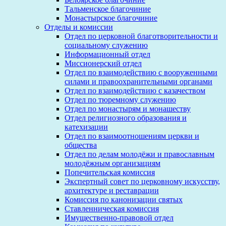
Тальменское благочиние
Монастырское благочиние
Отделы и комиссии
Отдел по церковной благотворительности и
социальному служению
Информационный отдел
Миссионерский отдел
Отдел по взаимодействию с вооруженными
силами и правоохранительными органами
Отдел по взаимодействию с казачеством
Отдел по тюремному служению
Отдел по монастырям и монашеству
Отдел религиозного образования и
катехизации
Отдел по взаимоотношениям церкви и
общества
Отдел по делам молодёжи и православным
молодёжным организациям
Попечительская комиссия
Экспертный совет по церковному искусству,
архитектуре и реставрации
Комиссия по канонизации святых
Ставленническая комиссия
Имущественно-правовой отдел