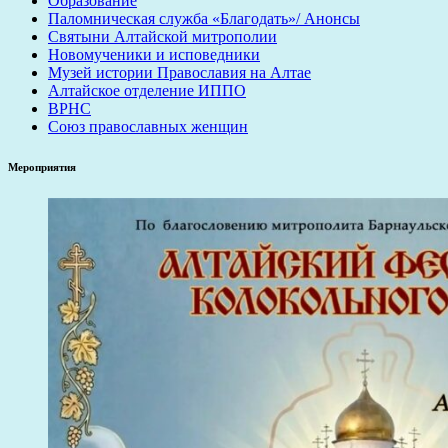
Образование
Паломническая служба «Благодать»/ Анонсы
Святыни Алтайской митрополии
Новомученики и исповедники
Музей истории Православия на Алтае
Алтайское отделение ИППО
ВРНС
Союз православных женщин
Мероприятия