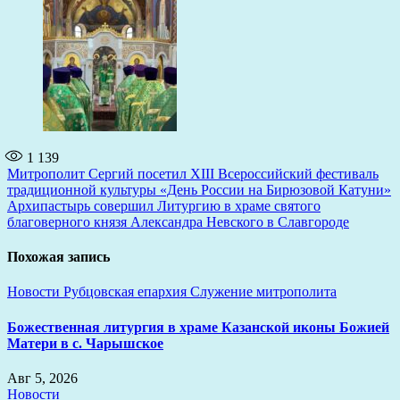
1 139
Навигация
Митрополит Сергий посетил XIII Всероссийский фестиваль
традиционной культуры «День России на Бирюзовой Катуни»
по
Архипастырь совершил Литургию в храме святого
записям
благоверного князя Александра Невского в Славгороде
Похожая запись
Новости
Рубцовская епархия
Служение митрополита
Божественная литургия в храме Казанской иконы Божией
Матери в с. Чарышское
Авг 5, 2026
Новости