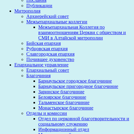
Послания
Публикации
Митрополия
Архиерейский совет
Межъепархиальные коллегии
Межъепархиальная Коллегия по
взаимоотношениям Церкви с обществом и
СМИ в Алтайской митрополии
Бийская епархия
Рубцовская епархия
Славгородская епархия
Почившее духовенство
Епархиальное управление
Епархиальный совет
Благочиния
Барнаульское городское благочиние
Барнаульское пригородное благочиние
Заринское благочиние
Белоярское благочиние
Тальменское благочиние
Монастырское благочиние
Отделы и комиссии
Отдел по церковной благотворительности и
социальному служению
Информационный отдел