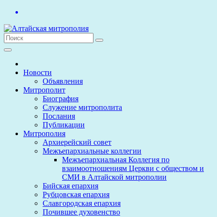
Перейти
к
содержимому
Новости
Объявления
Митрополит
Биография
Служение митрополита
Послания
Публикации
Митрополия
Архиерейский совет
Межъепархиальные коллегии
Межъепархиальная Коллегия по
взаимоотношениям Церкви с обществом и
СМИ в Алтайской митрополии
Бийская епархия
Рубцовская епархия
Славгородская епархия
Почившее духовенство