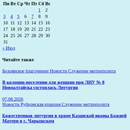
Пн
Вт
Ср
Чт
Пт
Сб
Вс
1
2
3
4
5
6
7
8
9
10
11
12
13
14
15
16
17
18
19
20
21
22
23
24
25
26
27
28
29
30
31
« Июл
Читайте также
Белоярское благочиние
Новости
Служение митрополита
В колонии-поселении для женщин при ЛИУ № 8
Новоалтайска состоялась Литургия
07.08.2026
Новости
Рубцовская епархия
Служение митрополита
Божественная литургия в храме Казанской иконы Божией
Матери в с. Чарышском