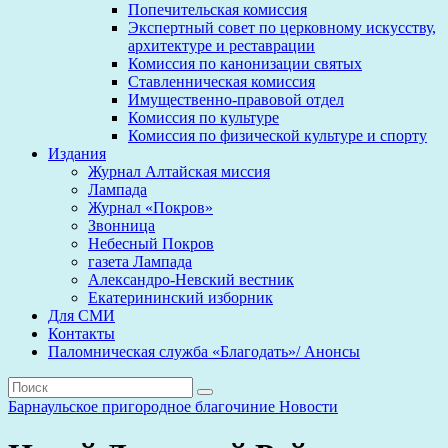
Попечительская комиссия
Экспертный совет по церковному искусству,
архитектуре и реставрации
Комиссия по канонизации святых
Ставленническая комиссия
Имущественно-правовой отдел
Комиссия по культуре
Комиссия по физической культуре и спорту
Издания
Журнал Алтайская миссия
Лампада
Журнал «Покров»
Звонница
Небесный Покров
газета Лампада
Александро-Невский вестник
Екатерининский изборник
Для СМИ
Контакты
Паломническая служба «Благодать»/ Анонсы
Барнаульское пригородное благочиние
Новости