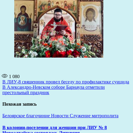
1 080
Навигация
В ЛИУ-8 священник провел беседу по профилактике суицида
В Александро-Невском соборе Барнаула отметили
по
престольный праздник
записям
Похожая запись
Белоярское благочиние
Новости
Служение митрополита
В колонии-поселении для женщин при ЛИУ № 8
Новоалтайска состоялась Литургия