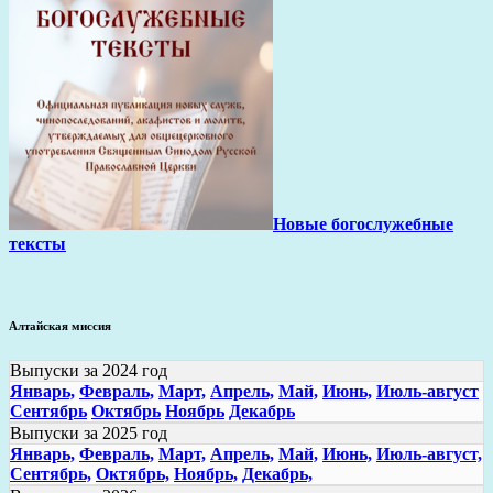
Новые богослужебные
тексты
Алтайская миссия
Выпуски за 2024 год
Январь,
Февраль,
Март,
Апрель,
Май,
Июнь,
Июль-август
Сентябрь
Октябрь
Ноябрь
Декабрь
Выпуски за 2025 год
Январь,
Февраль,
Март,
Апрель,
Май,
Июнь,
Июль-август,
Сентябрь,
Октябрь,
Ноябрь,
Декабрь,