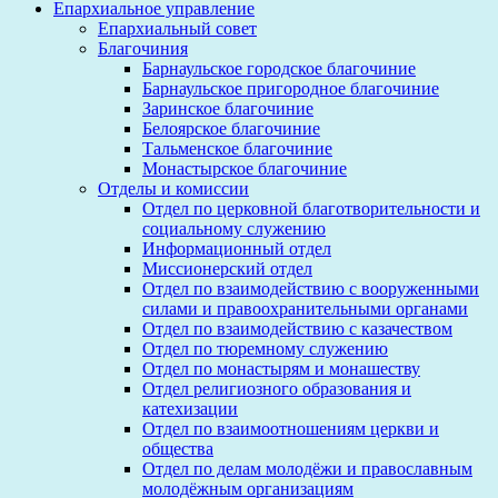
Епархиальное управление
Епархиальный совет
Благочиния
Барнаульское городское благочиние
Барнаульское пригородное благочиние
Заринское благочиние
Белоярское благочиние
Тальменское благочиние
Монастырское благочиние
Отделы и комиссии
Отдел по церковной благотворительности и
социальному служению
Информационный отдел
Миссионерский отдел
Отдел по взаимодействию с вооруженными
силами и правоохранительными органами
Отдел по взаимодействию с казачеством
Отдел по тюремному служению
Отдел по монастырям и монашеству
Отдел религиозного образования и
катехизации
Отдел по взаимоотношениям церкви и
общества
Отдел по делам молодёжи и православным
молодёжным организациям