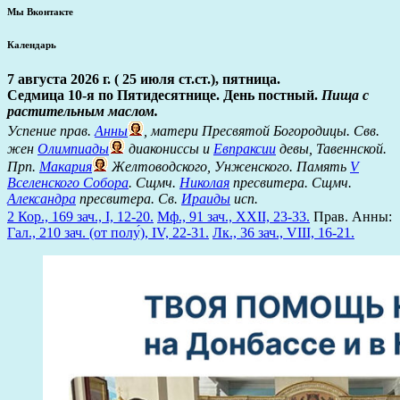
Мы Вконтакте
Календарь
7 августа 2026 г. ( 25 июля ст.ст.), пятница.
Седмица 10-я по Пятидесятнице. День постный.
Пища с
растительным маслом.
Успение прав.
Анны
, матери Пресвятой Богородицы. Свв.
жен
Олимпиады
диакониссы и
Евпраксии
девы, Тавеннской.
Прп.
Макария
Желтоводского, Унженского. Память
V
Вселенского Собора
. Сщмч.
Николая
пресвитера. Сщмч.
Александра
пресвитера. Св.
Ираиды
исп.
2 Кор., 169 зач., I, 12-20.
Мф., 91 зач., XXII, 23-33.
Прав. Анны:
Гал., 210 зач. (от полу́), IV, 22-31.
Лк., 36 зач., VIII, 16-21.