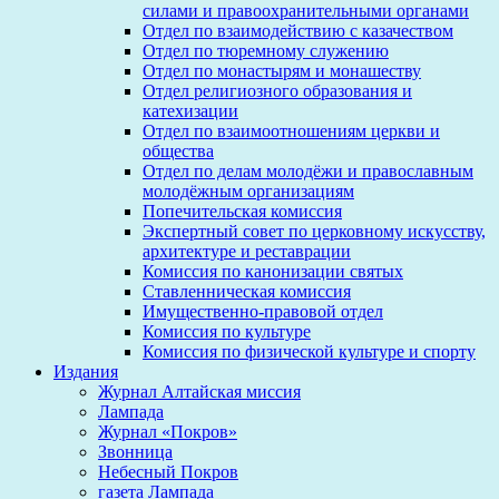
силами и правоохранительными органами
Отдел по взаимодействию с казачеством
Отдел по тюремному служению
Отдел по монастырям и монашеству
Отдел религиозного образования и
катехизации
Отдел по взаимоотношениям церкви и
общества
Отдел по делам молодёжи и православным
молодёжным организациям
Попечительская комиссия
Экспертный совет по церковному искусству,
архитектуре и реставрации
Комиссия по канонизации святых
Ставленническая комиссия
Имущественно-правовой отдел
Комиссия по культуре
Комиссия по физической культуре и спорту
Издания
Журнал Алтайская миссия
Лампада
Журнал «Покров»
Звонница
Небесный Покров
газета Лампада