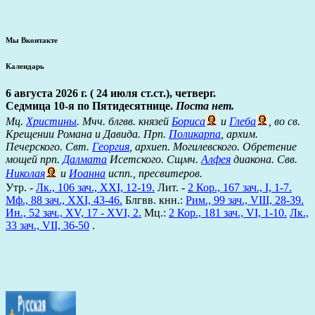
Мы Вконтакте
Календарь
6 августа 2026 г. ( 24 июля ст.ст.), четверг.
Седмица 10-я по Пятидесятнице.
Поста нет.
Мц.
Христины
. Мчч. блгвв. князей
Бориса
и
Глеба
, во св.
Крещении Романа и Давида. Прп.
Поликарпа
, архим.
Печерского. Свт.
Георгия
, архиеп. Могилевского. Обретение
мощей прп.
Далмата
Исетского. Сщмч.
Алфея
диакона. Свв.
Николая
и
Иоанна
испп., пресвитеров.
Утр. -
Лк., 106 зач., XXI, 12-19.
Лит. -
2 Кор., 167 зач., I, 1-7.
Мф., 88 зач., XXI, 43-46.
Блгвв. кнн.:
Рим., 99 зач., VIII, 28-39.
Ин., 52 зач., XV, 17 - XVI, 2.
Мц.:
2 Кор., 181 зач., VI, 1-10.
Лк.,
33 зач., VII, 36-50
.