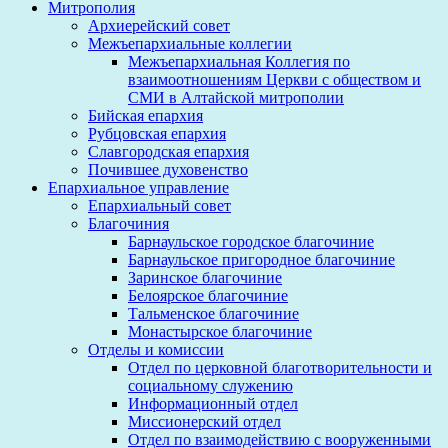
Митрополия
Архиерейский совет
Межъепархиальные коллегии
Межъепархиальная Коллегия по
взаимоотношениям Церкви с обществом и
СМИ в Алтайской митрополии
Бийская епархия
Рубцовская епархия
Славгородская епархия
Почившее духовенство
Епархиальное управление
Епархиальный совет
Благочиния
Барнаульское городское благочиние
Барнаульское пригородное благочиние
Заринское благочиние
Белоярское благочиние
Тальменское благочиние
Монастырское благочиние
Отделы и комиссии
Отдел по церковной благотворительности и
социальному служению
Информационный отдел
Миссионерский отдел
Отдел по взаимодействию с вооруженными