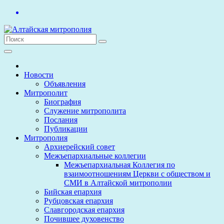
Перейти
к
содержимому
Новости
Объявления
Митрополит
Биография
Служение митрополита
Послания
Публикации
Митрополия
Архиерейский совет
Межъепархиальные коллегии
Межъепархиальная Коллегия по
взаимоотношениям Церкви с обществом и
СМИ в Алтайской митрополии
Бийская епархия
Рубцовская епархия
Славгородская епархия
Почившее духовенство