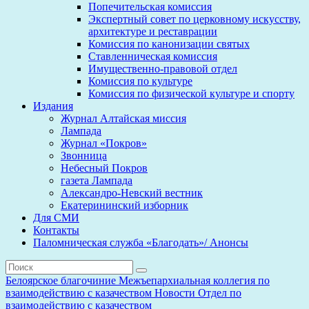
Попечительская комиссия
Экспертный совет по церковному искусству,
архитектуре и реставрации
Комиссия по канонизации святых
Ставленническая комиссия
Имущественно-правовой отдел
Комиссия по культуре
Комиссия по физической культуре и спорту
Издания
Журнал Алтайская миссия
Лампада
Журнал «Покров»
Звонница
Небесный Покров
газета Лампада
Александро-Невский вестник
Екатерининский изборник
Для СМИ
Контакты
Паломническая служба «Благодать»/ Анонсы
Белоярское благочиние
Межъепархиальная коллегия по
взаимодействию с казачеством
Новости
Отдел по
взаимодействию с казачеством