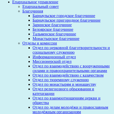
Епархиальное управление
Епархиальный совет
Благочиния
Барнаульское городское благочиние
Барнаульское пригородное благочиние
Заринское благочиние
Белоярское благочиние
Тальменское благочиние
Монастырское благочиние
Отделы и комиссии
Отдел по церковной благотворительности и
социальному служению
Информационный отдел
Миссионерский отдел
Отдел по взаимодействию с вооруженными
силами и правоохранительными органами
Отдел по взаимодействию с казачеством
Отдел по тюремному служению
Отдел по монастырям и монашеству
Отдел религиозного образования и
катехизации
Отдел по взаимоотношениям церкви и
общества
Отдел по делам молодёжи и православным
молодёжным организациям