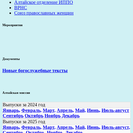
Алтайское отделение ИППО
ВРНС
Союз православных женщин
Мероприятия
Документы
Новые богослужебные тексты
Алтайская миссия
Выпуски за 2024 год
Январь,
Февраль,
Март,
Апрель,
Май,
Июнь,
Июль-август
Сентябрь
Октябрь
Ноябрь
Декабрь
Выпуски за 2025 год
Январь,
Февраль,
Март,
Апрель,
Май,
Июнь,
Июль-август,
Сентябрь,
Октябрь,
Ноябрь,
Декабрь,