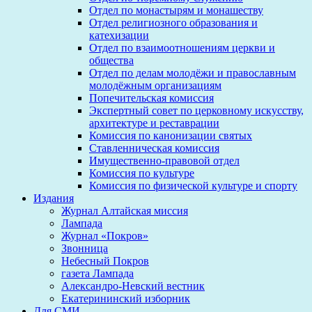
Отдел по монастырям и монашеству
Отдел религиозного образования и
катехизации
Отдел по взаимоотношениям церкви и
общества
Отдел по делам молодёжи и православным
молодёжным организациям
Попечительская комиссия
Экспертный совет по церковному искусству,
архитектуре и реставрации
Комиссия по канонизации святых
Ставленническая комиссия
Имущественно-правовой отдел
Комиссия по культуре
Комиссия по физической культуре и спорту
Издания
Журнал Алтайская миссия
Лампада
Журнал «Покров»
Звонница
Небесный Покров
газета Лампада
Александро-Невский вестник
Екатерининский изборник
Для СМИ