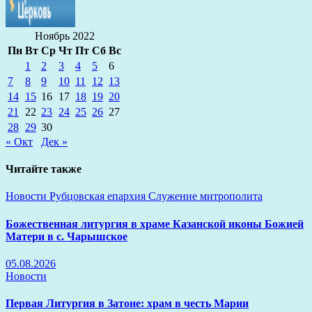
Ноябрь 2022
Пн
Вт
Ср
Чт
Пт
Сб
Вс
1
2
3
4
5
6
7
8
9
10
11
12
13
14
15
16
17
18
19
20
21
22
23
24
25
26
27
28
29
30
« Окт
Дек »
Читайте также
Новости
Рубцовская епархия
Служение митрополита
Божественная литургия в храме Казанской иконы Божией
Матери в с. Чарышское
05.08.2026
Новости
Первая Литургия в Затоне: храм в честь Марии