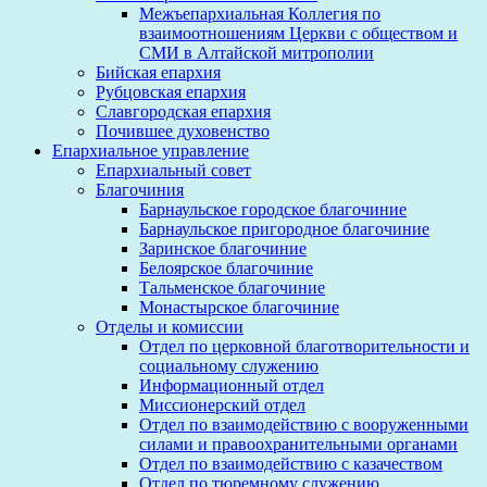
Межъепархиальная Коллегия по
взаимоотношениям Церкви с обществом и
СМИ в Алтайской митрополии
Бийская епархия
Рубцовская епархия
Славгородская епархия
Почившее духовенство
Епархиальное управление
Епархиальный совет
Благочиния
Барнаульское городское благочиние
Барнаульское пригородное благочиние
Заринское благочиние
Белоярское благочиние
Тальменское благочиние
Монастырское благочиние
Отделы и комиссии
Отдел по церковной благотворительности и
социальному служению
Информационный отдел
Миссионерский отдел
Отдел по взаимодействию с вооруженными
силами и правоохранительными органами
Отдел по взаимодействию с казачеством
Отдел по тюремному служению