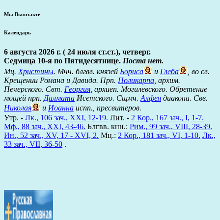
Мы Вконтакте
Календарь
6 августа 2026 г. ( 24 июля ст.ст.), четверг.
Седмица 10-я по Пятидесятнице.
Поста нет.
Мц.
Христины
. Мчч. блгвв. князей
Бориса
и
Глеба
, во св.
Крещении Романа и Давида. Прп.
Поликарпа
, архим.
Печерского. Свт.
Георгия
, архиеп. Могилевского. Обретение
мощей прп.
Далмата
Исетского. Сщмч.
Алфея
диакона. Свв.
Николая
и
Иоанна
испп., пресвитеров.
Утр. -
Лк., 106 зач., XXI, 12-19.
Лит. -
2 Кор., 167 зач., I, 1-7.
Мф., 88 зач., XXI, 43-46.
Блгвв. кнн.:
Рим., 99 зач., VIII, 28-39.
Ин., 52 зач., XV, 17 - XVI, 2.
Мц.:
2 Кор., 181 зач., VI, 1-10.
Лк.,
33 зач., VII, 36-50
.