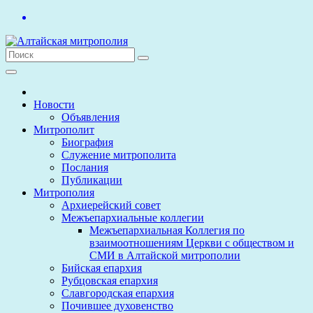
Перейти
к
содержимому
Новости
Объявления
Митрополит
Биография
Служение митрополита
Послания
Публикации
Митрополия
Архиерейский совет
Межъепархиальные коллегии
Межъепархиальная Коллегия по
взаимоотношениям Церкви с обществом и
СМИ в Алтайской митрополии
Бийская епархия
Рубцовская епархия
Славгородская епархия
Почившее духовенство