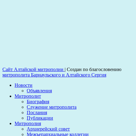
Сайт Алтайской митрополии
|
Создан по благословению
митрополита Барнаульского и Алтайского Сергия
Новости
Объявления
Митрополит
Биография
Служение митрополита
Послания
Публикации
Митрополия
Архиерейский совет
Межъепархиальные коллегии