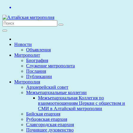
Перейти
к
содержимому
Новости
Объявления
Митрополит
Биография
Служение митрополита
Послания
Публикации
Митрополия
Архиерейский совет
Межъепархиальные коллегии
Межъепархиальная Коллегия по
взаимоотношениям Церкви с обществом и
СМИ в Алтайской митрополии
Бийская епархия
Рубцовская епархия
Славгородская епархия
Почившее духовенство