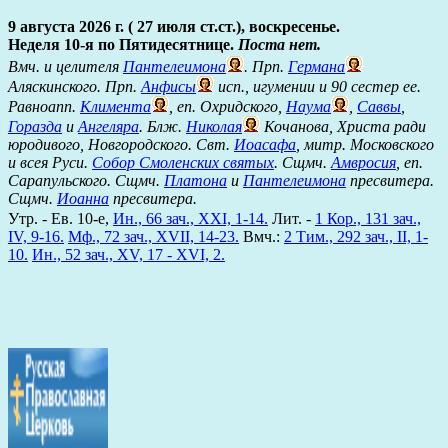
9 августа 2026 г. ( 27 июля ст.ст.), воскресенье.
Неделя 10-я по Пятидесятнице.
Поста нет.
Вмч. и целителя
Пантелеимона
. Прп.
Германа
Аляскинского. Прп.
Анфисы
исп., игумении и 90 сестер ее.
Равноапп.
Климента
, еп. Охридского,
Наума
,
Саввы
,
Горазда
и
Ангеляра
. Блж.
Николая
Кочанова, Христа ради
юродивого, Новгородского. Свт.
Иоасафа
, митр. Московского
и всея Руси.
Собор Смоленских святых
. Сщмч.
Амвросия
, еп.
Сарапульского. Сщмч.
Платона
и
Пантелеимона
пресвитера.
Сщмч.
Иоанна
пресвитера.
Утр. - Ев. 10-е,
Ин., 66 зач., XXI, 1-14.
Лит. -
1 Кор., 131 зач.,
IV, 9-16.
Мф., 72 зач., XVII, 14-23.
Вмч.:
2 Тим., 292 зач., II, 1-
10.
Ин., 52 зач., XV, 17 - XVI, 2.