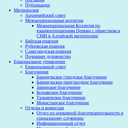
Публикации
Митрополия
Архиерейский совет
Межъепархиальные коллегии
Межъепархиальная Коллегия по
взаимоотношениям Церкви с обществом и
СМИ в Алтайской митрополии
Бийская епархия
Рубцовская епархия
Славгородская епархия
Почившее духовенство
Епархиальное управление
Епархиальный совет
Благочиния
Барнаульское городское благочиние
Барнаульское пригородное благочиние
Заринское благочиние
Белоярское благочиние
Тальменское благочиние
Монастырское благочиние
Отделы и комиссии
Отдел по церковной благотворительности и
социальному служению
Информационный отдел