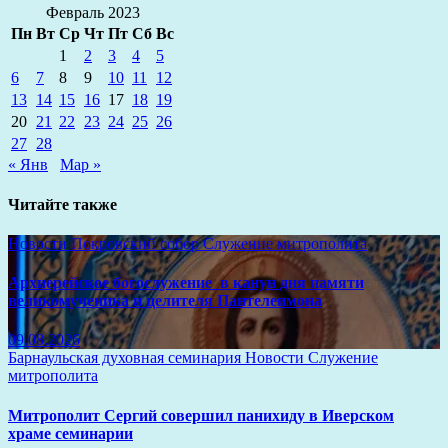
Февраль 2023
Пн
Вт
Ср
Чт
Пт
Сб
Вс
1
2
3
4
5
6
7
8
9
10
11
12
13
14
15
16
17
18
19
20
21
22
23
24
25
26
27
28
« Янв
Мар »
Читайте также
Новости
Покровский собор
Служение митрополита
Архиерейское богослужение в канун дня памяти
великомученика и целителя Пантелеимона
09.08.2026
Барнаульская духовная семинария
Новости
Служение
митрополита
Митрополит Сергий совершил панихиду в Иверском
храме семинарии