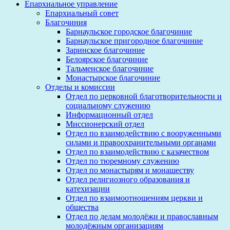
Епархиальное управление
Епархиальный совет
Благочиния
Барнаульское городское благочиние
Барнаульское пригородное благочиние
Заринское благочиние
Белоярское благочиние
Тальменское благочиние
Монастырское благочиние
Отделы и комиссии
Отдел по церковной благотворительности и
социальному служению
Информационный отдел
Миссионерский отдел
Отдел по взаимодействию с вооруженными
силами и правоохранительными органами
Отдел по взаимодействию с казачеством
Отдел по тюремному служению
Отдел по монастырям и монашеству
Отдел религиозного образования и
катехизации
Отдел по взаимоотношениям церкви и
общества
Отдел по делам молодёжи и православным
молодёжным организациям