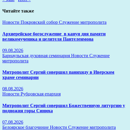
Читайте также
Новости
Покровский собор
Служение митрополита
Архиерейское богослужение в канун дня памяти
великомученика и целителя Пантелеимона
09.08.2026
Барнаульская духовная семинария
Новости
Служение
митрополита
Митрополит Сергий совершил панихиду в Иверском
храме семинарии
08.08.2026
Новости
Рубцовская епархия
Митрополит Сергий совершил Божественную литургию у
подножия горы Синюха
07.08.2026
Белоярское благочиние
Новости
Служение митрополита