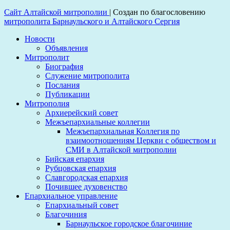
Сайт Алтайской митрополии
|
Создан по благословению
митрополита Барнаульского и Алтайского Сергия
Новости
Объявления
Митрополит
Биография
Служение митрополита
Послания
Публикации
Митрополия
Архиерейский совет
Межъепархиальные коллегии
Межъепархиальная Коллегия по
взаимоотношениям Церкви с обществом и
СМИ в Алтайской митрополии
Бийская епархия
Рубцовская епархия
Славгородская епархия
Почившее духовенство
Епархиальное управление
Епархиальный совет
Благочиния
Барнаульское городское благочиние