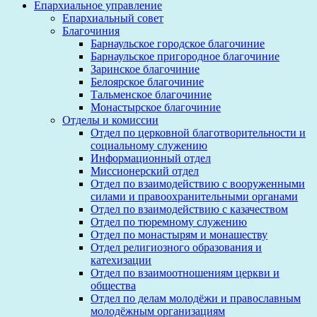
Епархиальное управление
Епархиальный совет
Благочиния
Барнаульское городское благочиние
Барнаульское пригородное благочиние
Заринское благочиние
Белоярское благочиние
Тальменское благочиние
Монастырское благочиние
Отделы и комиссии
Отдел по церковной благотворительности и
социальному служению
Информационный отдел
Миссионерский отдел
Отдел по взаимодействию с вооруженными
силами и правоохранительными органами
Отдел по взаимодействию с казачеством
Отдел по тюремному служению
Отдел по монастырям и монашеству
Отдел религиозного образования и
катехизации
Отдел по взаимоотношениям церкви и
общества
Отдел по делам молодёжи и православным
молодёжным организациям