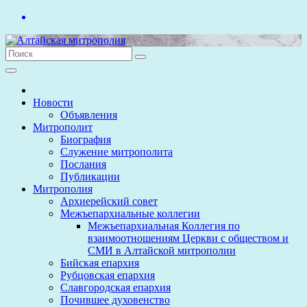
Перейти
к
содержимому
Новости
Объявления
Митрополит
Биография
Служение митрополита
Послания
Публикации
Митрополия
Архиерейский совет
Межъепархиальные коллегии
Межъепархиальная Коллегия по
взаимоотношениям Церкви с обществом и
СМИ в Алтайской митрополии
Бийская епархия
Рубцовская епархия
Славгородская епархия
Почившее духовенство