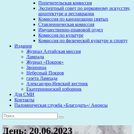
Попечительская комиссия
Экспертный совет по церковному искусству,
архитектуре и реставрации
Комиссия по канонизации святых
Ставленническая комиссия
Имущественно-правовой отдел
Комиссия по культуре
Комиссия по физической культуре и спорту
Издания
Журнал Алтайская миссия
Лампада
Журнал «Покров»
Звонница
Небесный Покров
газета Лампада
Александро-Невский вестник
Екатерининский изборник
Для СМИ
Контакты
Паломническая служба «Благодать»/ Анонсы
День:
20.06.2023