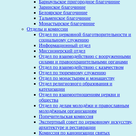
Барнаульское пригородное благочиние
Заринское благочиние
Белоярское благочиние
Тальменское благочиние
Монастырское благочиние
Отделы и комиссии
Отдел по церковной благотворительности и
социальному служению
Информационный отдел
Миссионерский отдел
Отдел по взаимодействию с вооруженными
силами и правоохранительными органами
Отдел по взаимодействию с казачеством
Отдел по тюремному служению
Отдел по монастырям и монашеству
Отдел религиозного образования и
катехизации
Отдел по взаимоотношениям церкви и
общества
Отдел по делам молодёжи и православным
молодёжным организациям
Попечительская комиссия
Экспертный совет по церковному искусству,
архитектуре и реставрации
Комиссия по канонизации святых