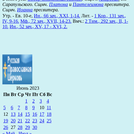
Сарапульского. Сщмч.
Платона
и
Пантелеимона
пресвитера.
Сщмч.
Иоанна
пресвитера.
Утр. - Ев. 10-е,
Ин., 66 зач., XXI, 1-14.
Лит. -
1 Кор., 131 зач.,
IV, 9-16.
Мф., 72 зач., XVII, 14-23.
Вмч.:
2 Тим., 292 зач., II, 1-
10.
Ин., 52 зач., XV, 17 - XVI, 2.
Июнь 2023
Пн
Вт
Ср
Чт
Пт
Сб
Вс
1
2
3
4
5
6
7
8
9
10
11
12
13
14
15
16
17
18
19
20
21
22
23
24
25
26
27
28
29
30
« Май
Июл »