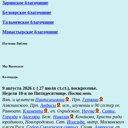
Заринское благочиние
Белоярское благочиние
Тальменское благочиние
Монастырское благочиние
Изучение Библии
Мы Вконтакте
Календарь
9 августа 2026 г. ( 27 июля ст.ст.), воскресенье.
Неделя 10-я по Пятидесятнице.
Поста нет.
Вмч. и целителя
Пантелеимона
. Прп.
Германа
Аляскинского. Прп.
Анфисы
исп., игумении и 90 сестер ее.
Равноапп.
Климента
, еп. Охридского,
Наума
,
Саввы
,
Горазда
и
Ангеляра
. Блж.
Николая
Кочанова, Христа ради
юродивого, Новгородского. Свт.
Иоасафа
, митр. Московского
и всея Руси.
Собор Смоленских святых
. Сщмч.
Амвросия
, еп.