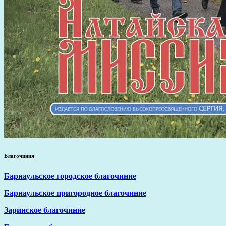
Благочиния
Барнаульское городское благочиние
Барнаульское пригородное благочиние
Заринское благочиние