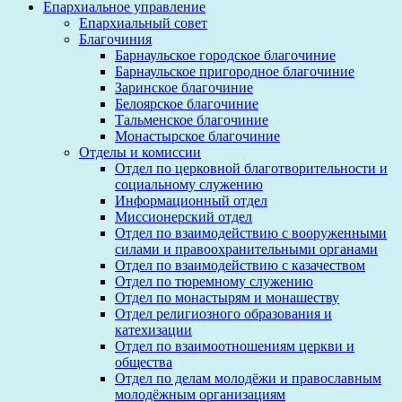
Епархиальное управление
Епархиальный совет
Благочиния
Барнаульское городское благочиние
Барнаульское пригородное благочиние
Заринское благочиние
Белоярское благочиние
Тальменское благочиние
Монастырское благочиние
Отделы и комиссии
Отдел по церковной благотворительности и
социальному служению
Информационный отдел
Миссионерский отдел
Отдел по взаимодействию с вооруженными
силами и правоохранительными органами
Отдел по взаимодействию с казачеством
Отдел по тюремному служению
Отдел по монастырям и монашеству
Отдел религиозного образования и
катехизации
Отдел по взаимоотношениям церкви и
общества
Отдел по делам молодёжи и православным
молодёжным организациям