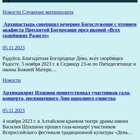
Новости
Служение митрополита
Архипастырь совершил вечернее Богослужение с чтением
акафиста Пресвятой Богородице пред иконой «Всех
скорбящих Радосте»
05.11.2023
Ра́дуйся, Благода́тная Богоро́дице Де́во, все́х скорбя́щих
Ра́досте. 5 ноября 2023 г. в Седмицу 23-ю по Пятидесятнице и
иконы Божией Матери…
Новости
Архимандрит Иларион приветствовал участников гала-
концерта, посвященного Дню народного единства
05.11.2023
4 ноября 2023 г. в Алтайском краевом театре драмы имени
Василия Шукшина прошел гала-концерт участников
Всероссийского фестиваля традиционной культуры «День…