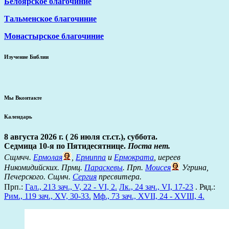
Белоярское благочиние
Тальменское благочиние
Монастырское благочиние
Изучение Библии
Мы Вконтакте
Календарь
8 августа 2026 г. ( 26 июля ст.ст.), суббота.
Седмица 10-я по Пятидесятнице.
Поста нет.
Сщмчч.
Ермолая
,
Ермиппа
и
Ермократа
, иереев
Никомидийских. Прмц.
Параскевы
. Прп.
Моисея
Угрина,
Печерского. Сщмч.
Сергия
пресвитера.
Прп.:
Гал., 213 зач., V, 22 - VI, 2.
Лк., 24 зач., VI, 17-23
. Ряд.:
Рим., 119 зач., XV, 30-33.
Мф., 73 зач., XVII, 24 - XVIII, 4.