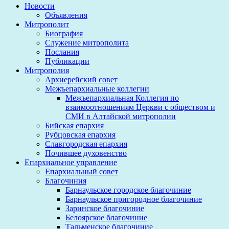
Новости
Объявления
Митрополит
Биография
Служение митрополита
Послания
Публикации
Митрополия
Архиерейский совет
Межъепархиальные коллегии
Межъепархиальная Коллегия по
взаимоотношениям Церкви с обществом и
СМИ в Алтайской митрополии
Бийская епархия
Рубцовская епархия
Славгородская епархия
Почившее духовенство
Епархиальное управление
Епархиальный совет
Благочиния
Барнаульское городское благочиние
Барнаульское пригородное благочиние
Заринское благочиние
Белоярское благочиние
Тальменское благочиние