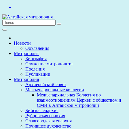
Перейти
к
содержимому
Новости
Объявления
Митрополит
Биография
Служение митрополита
Послания
Публикации
Митрополия
Архиерейский совет
Межъепархиальные коллегии
Межъепархиальная Коллегия по
взаимоотношениям Церкви с обществом и
СМИ в Алтайской митрополии
Бийская епархия
Рубцовская епархия
Славгородская епархия
Почившее духовенство