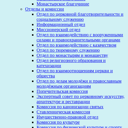
Монастырское благочиние
Отделы и комиссии
Отдел по церковной благотворительности и
социальному служению
Информационный отдел
Миссионерский отдел
Отдел по взаимодействию с вооруженными
силами и правоохранительными органами
Отдел по взаимодействию с казачеством
Отдел по тюремному служению
Отдел по монастырям и монашеству
Отдел религиозного образования и
катехизации
Отдел по взаимоотношениям церкви и
общества
Отдел по делам молодёжи и православным
молодёжным организациям
Попечительская комиссия
Экспертный совет по церковному искусству,
архитектуре и реставрации
Комиссия по канонизации святых
Ставленническая комиссия
Имущественно-правовой отдел
Комиссия по культуре
Комиссия по физической культуре и спорту