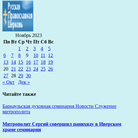
Ноябрь 2023
Пн
Вт
Ср
Чт
Пт
Сб
Вс
1
2
3
4
5
6
7
8
9
10
11
12
13
14
15
16
17
18
19
20
21
22
23
24
25
26
27
28
29
30
« Окт
Дек »
Читайте также
Барнаульская духовная семинария
Новости
Служение
митрополита
Митрополит Сергий совершил панихиду в Иверском
храме семинарии