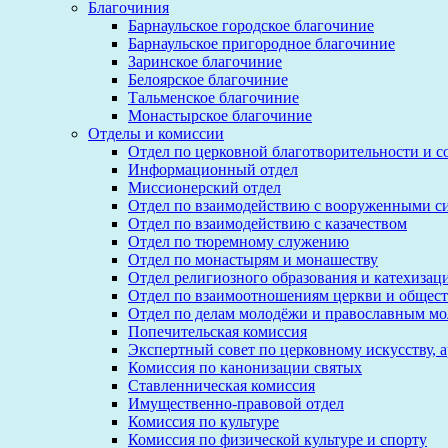
Благочиния
Барнаульское городское благочиние
Барнаульское пригородное благочиние
Заринское благочиние
Белоярское благочиние
Тальменское благочиние
Монастырское благочиние
Отделы и комиссии
Отдел по церковной благотворительности и 
Информационный отдел
Миссионерский отдел
Отдел по взаимодействию с вооруженными с
Отдел по взаимодействию с казачеством
Отдел по тюремному служению
Отдел по монастырям и монашеству
Отдел религиозного образования и катехизац
Отдел по взаимоотношениям церкви и общест
Отдел по делам молодёжи и православным м
Попечительская комиссия
Экспертный совет по церковному искусству, 
Комиссия по канонизации святых
Ставленническая комиссия
Имущественно-правовой отдел
Комиссия по культуре
Комиссия по физической культуре и спорту