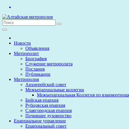
Перейти
к
содержимому
Новости
Объявления
Митрополит
Биография
Служение митрополита
Послания
Публикации
Митрополия
Архиерейский совет
Межъепархиальные коллегии
Межъепархиальная Коллегия по взаимоотнош
Бийская епархия
Рубцовская епархия
Славгородская епархия
Почившее духовенство
Епархиальное управление
Епархиальный совет