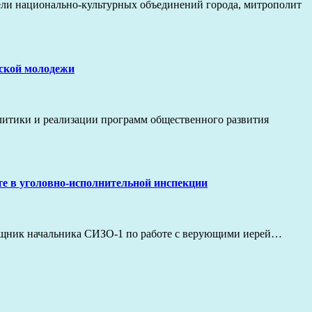
тели национально-культурных объединений города, митрополит
еской молодежи
литики и реализации программ общественного развития
е в уголовно-исполнительной инспекции
ощник начальника СИЗО-1 по работе с верующими иерей…