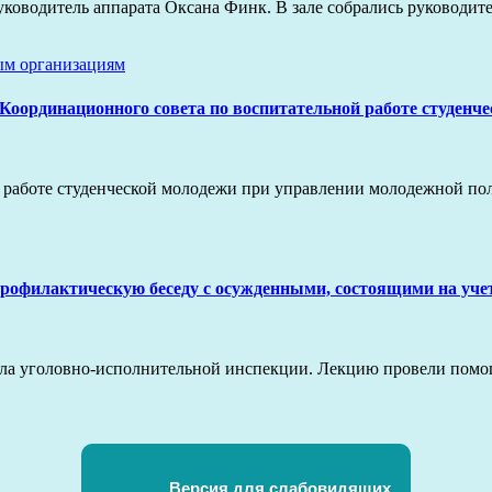
руководитель аппарата Оксана Финк. В зале собрались руководи
ым организациям
 Координационного совета по воспитательной работе студенч
 работе студенческой молодежи при управлении молодежной по
офилактическую беседу с осужденными, состоящими на учет
аула уголовно-исполнительной инспекции. Лекцию провели пом
Версия для слабовидящих