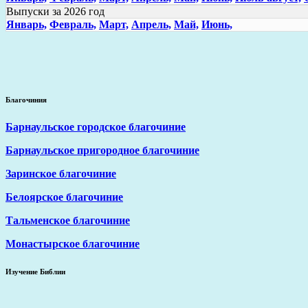
Выпуски за 2026 год
Январь,
Февраль,
Март,
Апрель,
Май,
Июнь,
Благочиния
Барнаульское городское благочиние
Барнаульское пригородное благочиние
Заринское благочиние
Белоярское благочиние
Тальменское благочиние
Монастырское благочиние
Изучение Библии