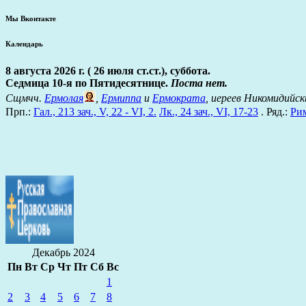
Мы Вконтакте
Календарь
8 августа 2026 г. ( 26 июля ст.ст.), суббота.
Седмица 10-я по Пятидесятнице.
Поста нет.
Сщмчч.
Ермолая
,
Ермиппа
и
Ермократа
, иереев Никомидийск
Прп.:
Гал., 213 зач., V, 22 - VI, 2.
Лк., 24 зач., VI, 17-23
. Ряд.:
Рим
Декабрь 2024
Пн
Вт
Ср
Чт
Пт
Сб
Вс
1
2
3
4
5
6
7
8