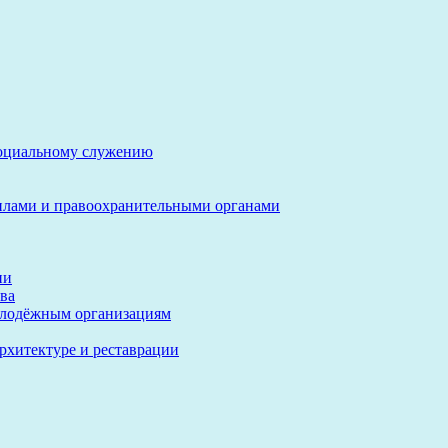
социальному служению
илами и правоохранительными органами
ии
ва
олодёжным организациям
архитектуре и реставрации