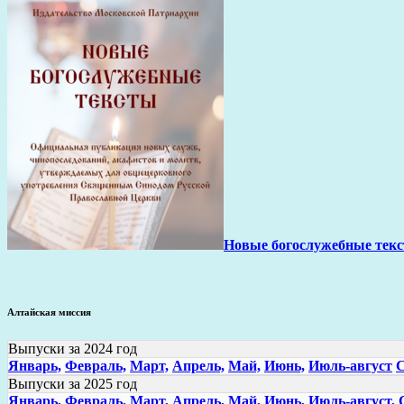
Новые богослужебные тек
Алтайская миссия
Выпуски за 2024 год
Январь,
Февраль,
Март,
Апрель,
Май,
Июнь,
Июль-август
С
Выпуски за 2025 год
Январь,
Февраль,
Март,
Апрель,
Май,
Июнь,
Июль-август,