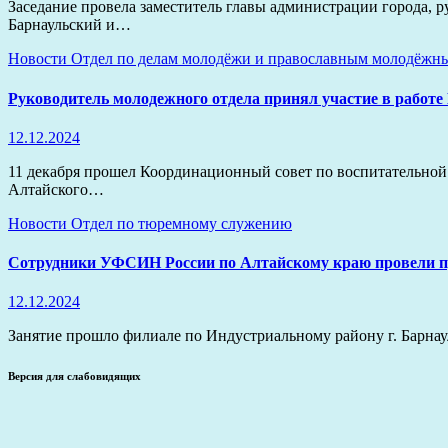
Заседание провела заместитель главы администрации города, 
Барнаульский и…
Новости
Отдел по делам молодёжи и православным молодёжн
Руководитель молодежного отдела принял участие в работе
12.12.2024
11 декабря прошел Координационный совет по воспитательной
Алтайского…
Новости
Отдел по тюремному служению
Сотрудники УФСИН России по Алтайскому краю провели пр
12.12.2024
Занятие прошло филиале по Индустриальному району г. Барн
Версия для слабовидящих