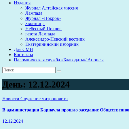
Издания
Журнал Алтайская миссия
Лампада
Журнал «Покров»
Звонница
Небесный Покров
газета Лампада
Александро-Невский вестник
Екатерининский изборник
Для СМИ
Контакты
Паломническая служба «Благодать»/ Анонсы
День:
12.12.2024
Новости
Служение митрополита
В администрации Барнаула прошло заседание Общественно
12.12.2024