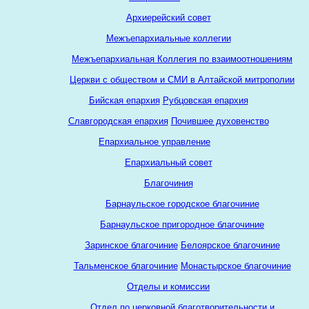
Архиерейский совет
Межъепархиальные коллегии
Межъепархиальная Коллегия по взаимоотношениям
Церкви с обществом и СМИ в Алтайской митрополии
Бийская епархия
Рубцовская епархия
Славгородская епархия
Почившее духовенство
Епархиальное управление
Епархиальный совет
Благочиния
Барнаульское городское благочиние
Барнаульское пригородное благочиние
Заринское благочиние
Белоярское благочиние
Тальменское благочиние
Монастырское благочиние
Отделы и комиссии
Отдел по церковной благотворительности и