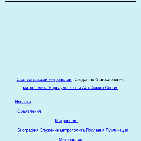
Сайт Алтайской митрополии
|
Создан по благословению
митрополита Барнаульского и Алтайского Сергия
Новости
Объявления
Митрополит
Биография
Служение митрополита
Послания
Публикации
Митрополия