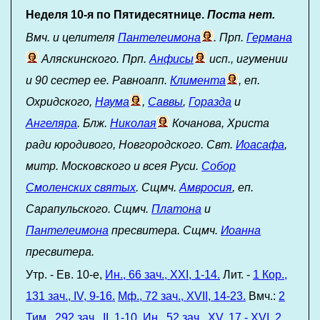
Неделя 10-я по Пятидесятнице.
Поста нет.
Вмч. и целителя
Пантелеимона
. Прп.
Германа
Аляскинского. Прп.
Анфисы
исп., игумении
и 90 сестер ее. Равноапп.
Климента
, еп.
Охридского,
Наума
,
Саввы
,
Горазда
и
Ангеляра
. Блж.
Николая
Кочанова, Христа
ради юродивого, Новгородского. Свт.
Иоасафа
,
митр. Московского и всея Руси.
Собор
Смоленских святых
. Сщмч.
Амвросия
, еп.
Сарапульского. Сщмч.
Платона
и
Пантелеимона
пресвитера. Сщмч.
Иоанна
пресвитера.
Утр. - Ев. 10-е,
Ин., 66 зач., XXI, 1-14.
Лит. -
1 Кор.,
131 зач., IV, 9-16.
Мф., 72 зач., XVII, 14-23.
Вмч.:
2
Тим., 292 зач., II, 1-10.
Ин., 52 зач., XV, 17 - XVI, 2.