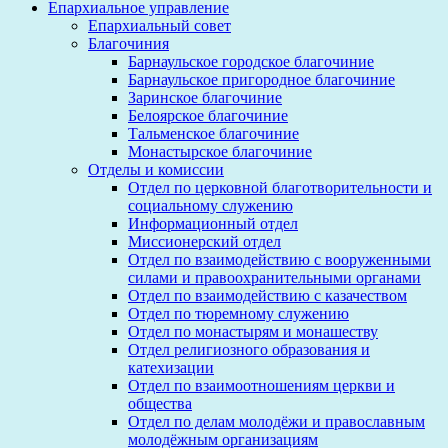
Епархиальное управление
Епархиальный совет
Благочиния
Барнаульское городское благочиние
Барнаульское пригородное благочиние
Заринское благочиние
Белоярское благочиние
Тальменское благочиние
Монастырское благочиние
Отделы и комиссии
Отдел по церковной благотворительности и
социальному служению
Информационный отдел
Миссионерский отдел
Отдел по взаимодействию с вооруженными
силами и правоохранительными органами
Отдел по взаимодействию с казачеством
Отдел по тюремному служению
Отдел по монастырям и монашеству
Отдел религиозного образования и
катехизации
Отдел по взаимоотношениям церкви и
общества
Отдел по делам молодёжи и православным
молодёжным организациям