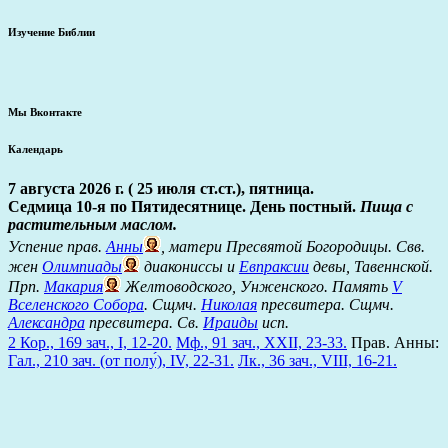
Изучение Библии
Мы Вконтакте
Календарь
7 августа 2026 г. ( 25 июля ст.ст.), пятница.
Седмица 10-я по Пятидесятнице. День постный.
Пища с
растительным маслом.
Успение прав.
Анны
, матери Пресвятой Богородицы. Свв.
жен
Олимпиады
диакониссы и
Евпраксии
девы, Тавеннской.
Прп.
Макария
Желтоводского, Унженского. Память
V
Вселенского Собора
. Сщмч.
Николая
пресвитера. Сщмч.
Александра
пресвитера. Св.
Ираиды
исп.
2 Кор., 169 зач., I, 12-20.
Мф., 91 зач., XXII, 23-33.
Прав. Анны:
Гал., 210 зач. (от полу́), IV, 22-31.
Лк., 36 зач., VIII, 16-21.