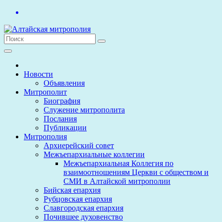
Перейти
к
содержимому
Новости
Объявления
Митрополит
Биография
Служение митрополита
Послания
Публикации
Митрополия
Архиерейский совет
Межъепархиальные коллегии
Межъепархиальная Коллегия по
взаимоотношениям Церкви с обществом и
СМИ в Алтайской митрополии
Бийская епархия
Рубцовская епархия
Славгородская епархия
Почившее духовенство