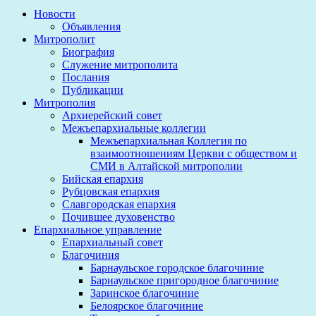
Новости
Объявления
Митрополит
Биография
Служение митрополита
Послания
Публикации
Митрополия
Архиерейский совет
Межъепархиальные коллегии
Межъепархиальная Коллегия по
взаимоотношениям Церкви с обществом и
СМИ в Алтайской митрополии
Бийская епархия
Рубцовская епархия
Славгородская епархия
Почившее духовенство
Епархиальное управление
Епархиальный совет
Благочиния
Барнаульское городское благочиние
Барнаульское пригородное благочиние
Заринское благочиние
Белоярское благочиние