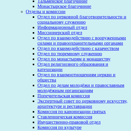
Тальменское благочиние
Монастырское благочиние
Отделы и комиссии
Отдел по церковной благотворительности и
социальному служению
Информационный отдел
Миссионерский отдел
Отдел по взаимодействию с вооруженными
силами и правоохранительными органами
Отдел по взаимодействию с казачеством
Отдел по тюремному служению
Отдел по монастырям и монашеству
Отдел религиозного образования и
катехизации
Отдел по взаимоотношениям церкви и
общества
Отдел по делам молодёжи и православным
молодёжным организациям
Попечительская комиссия
Экспертный совет по церковному искусству,
архитектуре и реставрации
Комиссия по канонизации святых
Ставленническая комиссия
Имущественно-правовой отдел
Комиссия по культуре