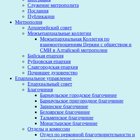
Служение митрополита
Послания
Публикации
Митрополия
Архиерейский совет
Межъепархиальные коллегии
Межъепархиальная Коллегия по
взаимоотношениям Церкви с обществом и
СМИ в Алтайской митрополии
Бийская епархия
Рубцовская епархия
Славгородская епархия
Почившее духовенство
Епархиальное управление
Епархиальный совет
Благочиния
Барнаульское городское благочиние
Барнаульское пригородное благочиние
Заринское благочиние
Белоярское благочиние
Тальменское благочиние
Монастырское благочиние
Отделы и комиссии
Отдел по церковной благотворительности и