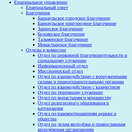
Епархиальное управление
Епархиальный совет
Благочиния
Барнаульское городское благочиние
Барнаульское пригородное благочиние
Заринское благочиние
Белоярское благочиние
Тальменское благочиние
Монастырское благочиние
Отделы и комиссии
Отдел по церковной благотворительности и
социальному служению
Информационный отдел
Миссионерский отдел
Отдел по взаимодействию с вооруженными
силами и правоохранительными органами
Отдел по взаимодействию с казачеством
Отдел по тюремному служению
Отдел по монастырям и монашеству
Отдел религиозного образования и
катехизации
Отдел по взаимоотношениям церкви и
общества
Отдел по делам молодёжи и православным
молодёжным организациям