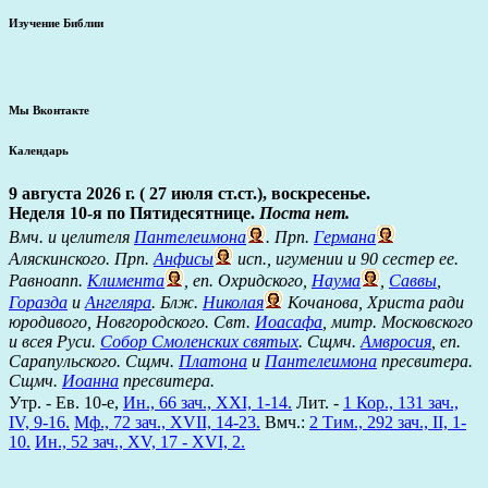
Изучение Библии
Мы Вконтакте
Календарь
9 августа 2026 г. ( 27 июля ст.ст.), воскресенье.
Неделя 10-я по Пятидесятнице.
Поста нет.
Вмч. и целителя
Пантелеимона
. Прп.
Германа
Аляскинского. Прп.
Анфисы
исп., игумении и 90 сестер ее.
Равноапп.
Климента
, еп. Охридского,
Наума
,
Саввы
,
Горазда
и
Ангеляра
. Блж.
Николая
Кочанова, Христа ради
юродивого, Новгородского. Свт.
Иоасафа
, митр. Московского
и всея Руси.
Собор Смоленских святых
. Сщмч.
Амвросия
, еп.
Сарапульского. Сщмч.
Платона
и
Пантелеимона
пресвитера.
Сщмч.
Иоанна
пресвитера.
Утр. - Ев. 10-е,
Ин., 66 зач., XXI, 1-14.
Лит. -
1 Кор., 131 зач.,
IV, 9-16.
Мф., 72 зач., XVII, 14-23.
Вмч.:
2 Тим., 292 зач., II, 1-
10.
Ин., 52 зач., XV, 17 - XVI, 2.