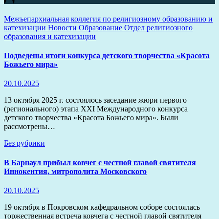
Межъепархиальная коллегия по религиозному образованию и
катехизации
Новости
Образование
Отдел религиозного
образования и катехизации
Подведены итоги конкурса детского творчества «Красота
Божьего мира»
20.10.2025
13 октября 2025 г. состоялось заседание жюри первого
(регионального) этапа XXI Международного конкурса
детского творчества «Красота Божьего мира». Были
рассмотрены…
Без рубрики
В Барнаул прибыл ковчег с честной главой святителя
Иннокентия, митрополита Московского
20.10.2025
19 октября в Покровском кафедральном соборе состоялась
торжественная встреча ковчега с честной главой святителя