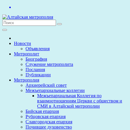
Перейти
к
содержимому
Новости
Объявления
Митрополит
Биография
Служение митрополита
Послания
Публикации
Митрополия
Архиерейский совет
Межъепархиальные коллегии
Межъепархиальная Коллегия по
взаимоотношениям Церкви с обществом и
СМИ в Алтайской митрополии
Бийская епархия
Рубцовская епархия
Славгородская епархия
Почившее духовенство