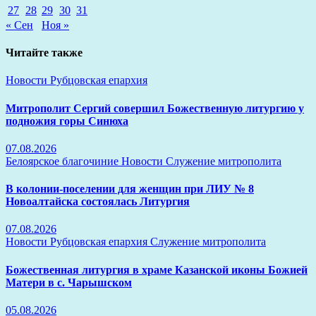
27
28
29
30
31
« Сен
Ноя »
Читайте также
Новости
Рубцовская епархия
Митрополит Сергий совершил Божественную литургию у
подножия горы Синюха
07.08.2026
Белоярское благочиние
Новости
Служение митрополита
В колонии-поселении для женщин при ЛИУ № 8
Новоалтайска состоялась Литургия
07.08.2026
Новости
Рубцовская епархия
Служение митрополита
Божественная литургия в храме Казанской иконы Божией
Матери в с. Чарышском
05.08.2026