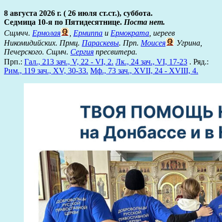
8 августа 2026 г. ( 26 июля ст.ст.), суббота.
Седмица 10-я по Пятидесятнице.
Поста нет.
Сщмчч.
Ермолая
,
Ермиппа
и
Ермократа
, иереев
Никомидийских. Прмц.
Параскевы
. Прп.
Моисея
Угрина,
Печерского. Сщмч.
Сергия
пресвитера.
Прп.:
Гал., 213 зач., V, 22 - VI, 2.
Лк., 24 зач., VI, 17-23
. Ряд.:
Рим., 119 зач., XV, 30-33.
Мф., 73 зач., XVII, 24 - XVIII, 4.