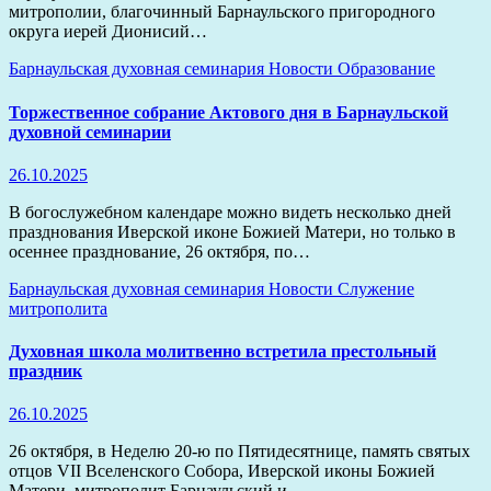
митрополии, благочинный Барнаульского пригородного
округа иерей Дионисий…
Барнаульская духовная семинария
Новости
Образование
Торжественное собрание Актового дня в Барнаульской
духовной семинарии
26.10.2025
В богослужебном календаре можно видеть несколько дней
празднования Иверской иконе Божией Матери, но только в
осеннее празднование, 26 октября, по…
Барнаульская духовная семинария
Новости
Служение
митрополита
Духовная школа молитвенно встретила престольный
праздник
26.10.2025
26 октября, в Неделю 20-ю по Пятидесятнице, память святых
отцов VII Вселенского Собора, Иверской иконы Божией
Матери, митрополит Барнаульский и…