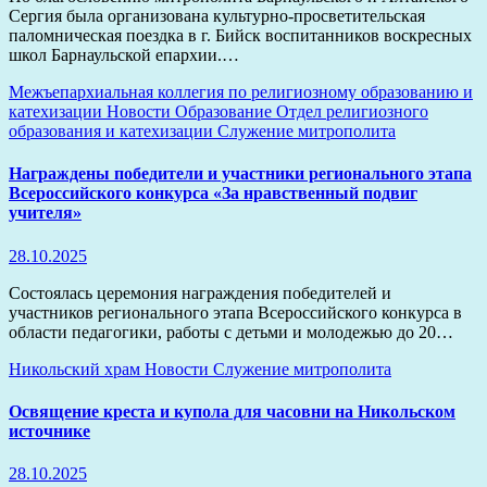
Сергия была организована культурно-просветительская
паломническая поездка в г. Бийск воспитанников воскресных
школ Барнаульской епархии.…
Межъепархиальная коллегия по религиозному образованию и
катехизации
Новости
Образование
Отдел религиозного
образования и катехизации
Служение митрополита
Награждены победители и участники регионального этапа
Всероссийского конкурса «За нравственный подвиг
учителя»
28.10.2025
Состоялась церемония награждения победителей и
участников регионального этапа Всероссийского конкурса в
области педагогики, работы с детьми и молодежью до 20…
Никольский храм
Новости
Служение митрополита
Освящение креста и купола для часовни на Никольском
источнике
28.10.2025