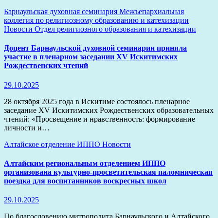
Барнаульская духовная семинария
Межъепархиальная
коллегия по религиозному образованию и катехизации
Новости
Отдел религиозного образования и катехизации
Доцент Барнаульской духовной семинарии приняла
участие в пленарном заседании ХV Искитимских
Рождественских чтений
29.10.2025
28 октября 2025 года в Искитиме состоялось пленарное
заседание ХV Искитимских Рождественских образовательных
чтений: «Просвещение и нравственность: формирование
личности и…
Алтайское отделение ИППО
Новости
Алтайским региональным отделением ИППО
организована культурно-просветительская паломническая
поездка для воспитанников воскресных школ
29.10.2025
По благословению митрополита Барнаульского и Алтайского