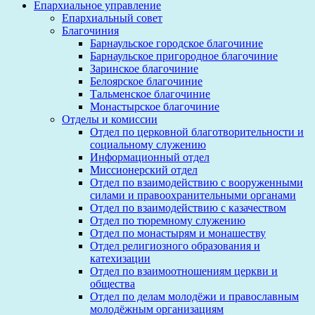
Епархиальное управление
Епархиальный совет
Благочиния
Барнаульское городское благочиние
Барнаульское пригородное благочиние
Заринское благочиние
Белоярское благочиние
Тальменское благочиние
Монастырское благочиние
Отделы и комиссии
Отдел по церковной благотворительности и
социальному служению
Информационный отдел
Миссионерский отдел
Отдел по взаимодействию с вооруженными
силами и правоохранительными органами
Отдел по взаимодействию с казачеством
Отдел по тюремному служению
Отдел по монастырям и монашеству
Отдел религиозного образования и
катехизации
Отдел по взаимоотношениям церкви и
общества
Отдел по делам молодёжи и православным
молодёжным организациям