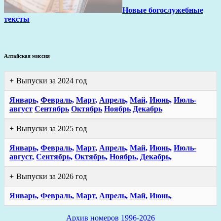
Новые богослужебные
тексты
Алтайская миссия
Выпуски за 2024 год
Январь,
Февраль,
Март,
Апрель,
Май,
Июнь,
Июль-
август
Сентябрь
Октябрь
Ноябрь
Декабрь
Выпуски за 2025 год
Январь,
Февраль,
Март,
Апрель,
Май,
Июнь,
Июль-
август,
Сентябрь,
Октябрь,
Ноябрь,
Декабрь,
Выпуски за 2026 год
Январь,
Февраль,
Март,
Апрель,
Май,
Июнь,
Архив номеров 1996-2026