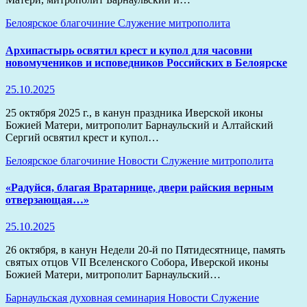
Белоярское благочиние
Служение митрополита
Архипастырь освятил крест и купол для часовни
новомучеников и исповедников Российских в Белоярске
25.10.2025
25 октября 2025 г., в канун праздника Иверской иконы
Божией Матери, митрополит Барнаульский и Алтайский
Сергий освятил крест и купол…
Белоярское благочиние
Новости
Служение митрополита
«Радуйся, благая Вратарнице, двери райския верным
отверзающая…»
25.10.2025
26 октября, в канун Недели 20-й по Пятидесятнице, память
святых отцов VII Вселенского Собора, Иверской иконы
Божией Матери, митрополит Барнаульский…
Барнаульская духовная семинария
Новости
Служение