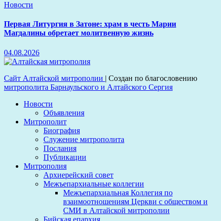
Новости
Первая Литургия в Затоне: храм в честь Марии
Магдалины обретает молитвенную жизнь
04.08.2026
Сайт Алтайской митрополии
|
Создан по благословению
митрополита Барнаульского и Алтайского Сергия
Новости
Объявления
Митрополит
Биография
Служение митрополита
Послания
Публикации
Митрополия
Архиерейский совет
Межъепархиальные коллегии
Межъепархиальная Коллегия по
взаимоотношениям Церкви с обществом и
СМИ в Алтайской митрополии
Бийская епархия