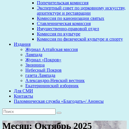
Попечительская комиссия
Экспертный совет по церковному искусству,
архитектуре и реставрации
Комиссия по канонизации святых
Ставленническая комиссия
Имущественно-правовой отдел
Комиссия по культуре
Комиссия по физической культуре и спорту
Издания
Журнал Алтайская миссия
Лампада
Журнал «Покров»
Звонница
Небесный Покров
газета Лампада
Александро-Невский вестник
Екатерининский изборник
Для СМИ
Контакты
Паломническая служба «Благодать»/ Анонсы
Месяц:
Октябрь 2025