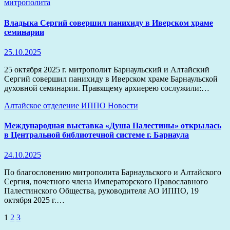
митрополита
Владыка Сергий совершил панихиду в Иверском храме
семинарии
25.10.2025
25 октября 2025 г. митрополит Барнаульский и Алтайский
Сергий совершил панихиду в Иверском храме Барнаульской
духовной семинарии. Правящему архиерею сослужили:…
Алтайское отделение ИППО
Новости
Международная выставка «Душа Палестины» открылась
в Центральной библиотечной системе г. Барнаула
24.10.2025
По благословению митрополита Барнаульского и Алтайского
Сергия, почетного члена Императорского Православного
Палестинского Общества, руководителя АО ИППО, 19
октября 2025 г.…
Пагинация
1
2
3