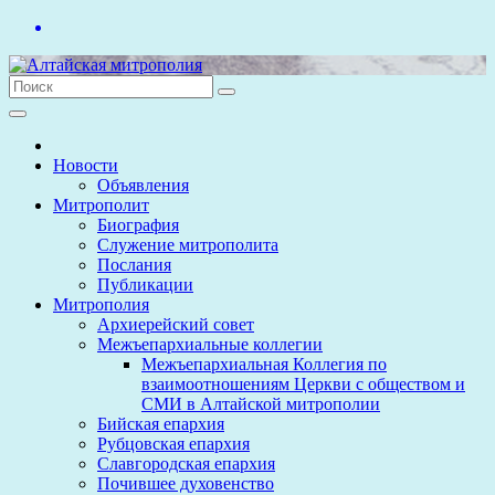
Перейти
к
содержимому
Новости
Объявления
Митрополит
Биография
Служение митрополита
Послания
Публикации
Митрополия
Архиерейский совет
Межъепархиальные коллегии
Межъепархиальная Коллегия по
взаимоотношениям Церкви с обществом и
СМИ в Алтайской митрополии
Бийская епархия
Рубцовская епархия
Славгородская епархия
Почившее духовенство