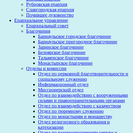
Рубцовская епархия
Славгородская епархия
Почившее духовенство
Епархиальное управление
Епархиальный совет
Благочиния
Барнаульское городское благочиние
Барнаульское пригородное благочиние
Заринское благочиние
Белоярское благочиние
Тальменское благочиние
Монастырское благочиние
Отделы и комиссии
Отдел по церковной благотворительности и
социальному служению
Информационный отдел
Миссионерский отдел
Отдел по взаимодействию с вооруженными
силами и правоохранительными органами
Отдел по взаимодействию с казачеством
Отдел по тюремному служению
Отдел по монастырям и монашеству
Отдел религиозного образования и
катехизации
Отдел по взаимоотношениям церкви и