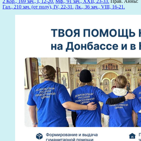
2 Кор., 169 зач., I, 12-20.
Мф., 91 зач., XXII, 23-33.
Прав. Анны:
Гал., 210 зач. (от полу́), IV, 22-31.
Лк., 36 зач., VIII, 16-21.