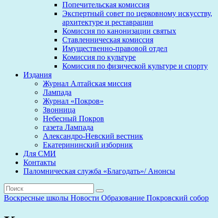
Попечительская комиссия
Экспертный совет по церковному искусству,
архитектуре и реставрации
Комиссия по канонизации святых
Ставленническая комиссия
Имущественно-правовой отдел
Комиссия по культуре
Комиссия по физической культуре и спорту
Издания
Журнал Алтайская миссия
Лампада
Журнал «Покров»
Звонница
Небесный Покров
газета Лампада
Александро-Невский вестник
Екатерининский изборник
Для СМИ
Контакты
Паломническая служба «Благодать»/ Анонсы
Воскресные школы
Новости
Образование
Покровский собор