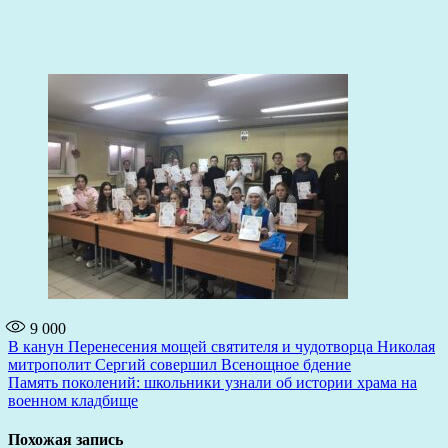
9 000
Навигация
В канун Перенесения мощей святителя и чудотворца Николая
митрополит Сергий совершил Всенощное бдение
по
Память поколений: школьники узнали об истории храма на
записям
военном кладбище
Похожая запись