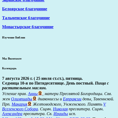
Белоярское благочиние
Тальменское благочиние
Монастырское благочиние
Изучение Библии
Мы Вконтакте
Календарь
7 августа 2026 г. ( 25 июля ст.ст.), пятница.
Седмица 10-я по Пятидесятнице. День постный.
Пища с
растительным маслом.
Успение прав.
Анны
, матери Пресвятой Богородицы. Свв.
жен
Олимпиады
диакониссы и
Евпраксии
девы, Тавеннской.
Прп.
Макария
Желтоводского, Унженского. Память
V
Вселенского Собора
. Сщмч.
Николая
пресвитера. Сщмч.
Александра
пресвитера. Св.
Ираиды
исп.