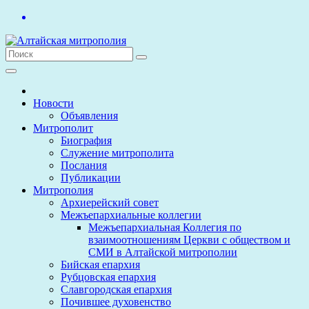
Перейти
к
содержимому
Новости
Объявления
Митрополит
Биография
Служение митрополита
Послания
Публикации
Митрополия
Архиерейский совет
Межъепархиальные коллегии
Межъепархиальная Коллегия по
взаимоотношениям Церкви с обществом и
СМИ в Алтайской митрополии
Бийская епархия
Рубцовская епархия
Славгородская епархия
Почившее духовенство