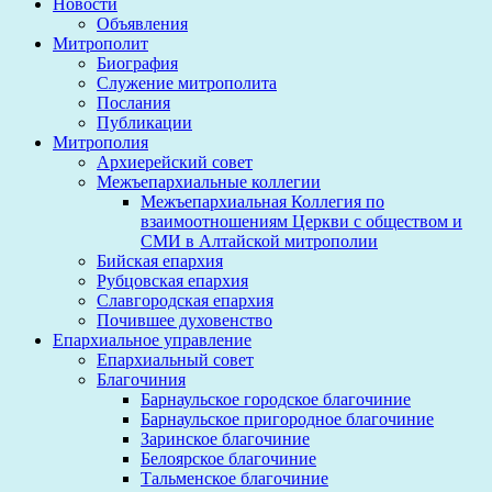
Новости
Объявления
Митрополит
Биография
Служение митрополита
Послания
Публикации
Митрополия
Архиерейский совет
Межъепархиальные коллегии
Межъепархиальная Коллегия по
взаимоотношениям Церкви с обществом и
СМИ в Алтайской митрополии
Бийская епархия
Рубцовская епархия
Славгородская епархия
Почившее духовенство
Епархиальное управление
Епархиальный совет
Благочиния
Барнаульское городское благочиние
Барнаульское пригородное благочиние
Заринское благочиние
Белоярское благочиние
Тальменское благочиние