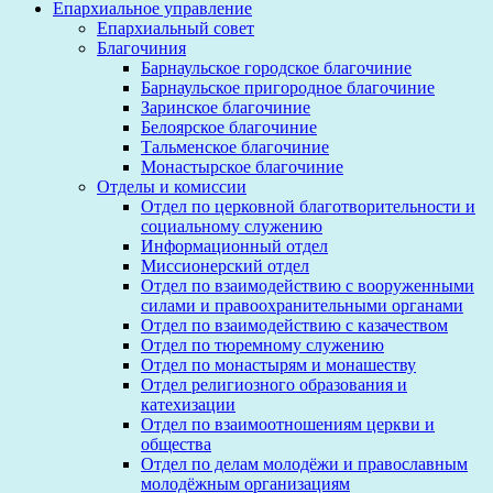
Епархиальное управление
Епархиальный совет
Благочиния
Барнаульское городское благочиние
Барнаульское пригородное благочиние
Заринское благочиние
Белоярское благочиние
Тальменское благочиние
Монастырское благочиние
Отделы и комиссии
Отдел по церковной благотворительности и
социальному служению
Информационный отдел
Миссионерский отдел
Отдел по взаимодействию с вооруженными
силами и правоохранительными органами
Отдел по взаимодействию с казачеством
Отдел по тюремному служению
Отдел по монастырям и монашеству
Отдел религиозного образования и
катехизации
Отдел по взаимоотношениям церкви и
общества
Отдел по делам молодёжи и православным
молодёжным организациям