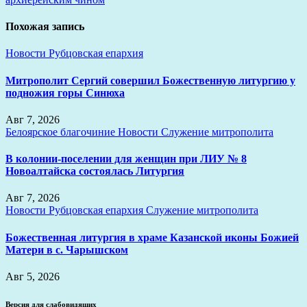
записям
Похожая запись
Новости
Рубцовская епархия
Митрополит Сергий совершил Божественную литургию у
подножия горы Синюха
Авг 7, 2026
Белоярское благочиние
Новости
Служение митрополита
В колонии-поселении для женщин при ЛИУ № 8
Новоалтайска состоялась Литургия
Авг 7, 2026
Новости
Рубцовская епархия
Служение митрополита
Божественная литургия в храме Казанской иконы Божией
Матери в с. Чарышском
Авг 5, 2026
Версия для слабовидящих