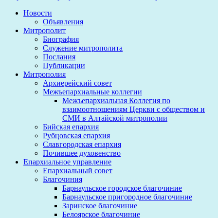
Новости
Объявления
Митрополит
Биография
Служение митрополита
Послания
Публикации
Митрополия
Архиерейский совет
Межъепархиальные коллегии
Межъепархиальная Коллегия по
взаимоотношениям Церкви с обществом и
СМИ в Алтайской митрополии
Бийская епархия
Рубцовская епархия
Славгородская епархия
Почившее духовенство
Епархиальное управление
Епархиальный совет
Благочиния
Барнаульское городское благочиние
Барнаульское пригородное благочиние
Заринское благочиние
Белоярское благочиние