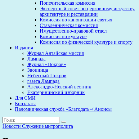
Попечительская комиссия
Экспертный совет по церковному искусству,
архитектуре и реставрации
Комиссия по канонизации святых
Ставленническая комиссия
Имущественно-правовой отдел
Комиссия по культуре
Комиссия по физической культуре и спорту
Издания
Журнал Алтайская миссия
Лампада
Журнал «Покров»
Звонница
Небесный Покров
газета Лампада
Александро-Невский вестник
Екатерининский изборник
Для СМИ
Контакты
Паломническая служба «Благодать»/ Анонсы
Новости
Служение митрополита