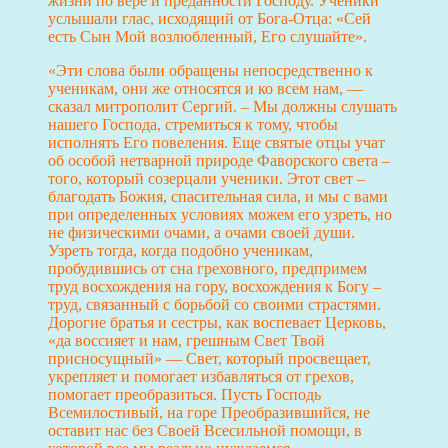
жизни по вере и преданности Господу. Ученики
услышали глас, исходящий от Бога-Отца: «Сей
есть Сын Мой возлюбленный, Его слушайте».
«Эти слова были обращ
ены непосредственно к
ученикам, они же относятся и ко всем нам, —
сказал митрополит Сергий. – Мы должны слушать
нашего Господа, стремиться к тому, чтобы
исполнять Его повеления. Еще святые отцы учат
об особой нетварной природе Фаворского света –
того, который созерцали ученики. Этот свет –
благодать Божия, спасительная сила, и мы с вами
при определенных условиях можем его узреть, но
не физическими очами, а очами своей души.
Узреть тогда, когда подобно ученикам,
пробудившись от сна греховного, предпримем
труд восхождения на гору, восхождения к Богу –
труд, связанный с борьбой со своими страстями.
Дорогие братья и сестры, как воспевает Церковь,
«да воссияет и нам, грешным Свет Твой
присносущный» — Свет, который просвещает,
укрепляет и помогает избавляться от грехов,
помогает преобразиться. Пусть Господь
Всемилостивый, на горе Преобразившийся, не
оставит нас без Своей Всесильной помощи, в