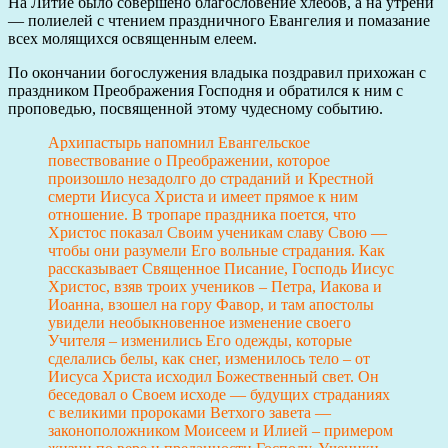
На Литие было совершено благословение хлебов, а на утрени
— полиелей с чтением праздничного Евангелия и помазание
всех молящихся освященным елеем.
По окончании богослужения владыка поздравил прихожан с
праздником Преображения Господня и обратился к ним с
проповедью, посвященной этому чудесному событию.
Архипастырь напомнил Евангельское
повествование о Преображении, которое
произошло незадолго до страданий и Крестной
смерти Иисуса Христа и имеет прямое к ним
отношение. В тропаре праздника поется, что
Христос показал Своим ученикам славу Свою —
чтобы они разумели Его вольные страдания. Как
рассказывает Священное Писание, Господь Иисус
Христос, взяв троих учеников – Петра, Иакова и
Иоанна, взошел на гору Фавор, и там апостолы
увидели необыкновенное изменение своего
Учителя – изменились Его одежды, которые
сделались белы, как снег, изменилось тело – от
Иисуса Христа исходил Божественный свет. Он
беседовал о Своем исходе — будущих страданиях
с великими пророками Ветхого завета —
законоположником Моисеем и Илией – примером