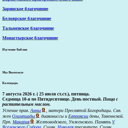
Заринское благочиние
Белоярское благочиние
Тальменское благочиние
Монастырское благочиние
Изучение Библии
Мы Вконтакте
Календарь
7 августа 2026 г. ( 25 июля ст.ст.), пятница.
Седмица 10-я по Пятидесятнице. День постный.
Пища с
растительным маслом.
Успение прав.
Анны
, матери Пресвятой Богородицы. Свв.
жен
Олимпиады
диакониссы и
Евпраксии
девы, Тавеннской.
Прп.
Макария
Желтоводского, Унженского. Память
V
Вселенского Собора
. Сщмч.
Николая
пресвитера. Сщмч.