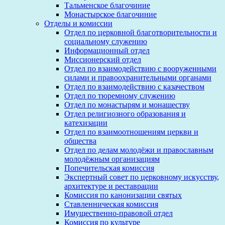
Тальменское благочиние
Монастырское благочиние
Отделы и комиссии
Отдел по церковной благотворительности и
социальному служению
Информационный отдел
Миссионерский отдел
Отдел по взаимодействию с вооруженными
силами и правоохранительными органами
Отдел по взаимодействию с казачеством
Отдел по тюремному служению
Отдел по монастырям и монашеству
Отдел религиозного образования и
катехизации
Отдел по взаимоотношениям церкви и
общества
Отдел по делам молодёжи и православным
молодёжным организациям
Попечительская комиссия
Экспертный совет по церковному искусству,
архитектуре и реставрации
Комиссия по канонизации святых
Ставленническая комиссия
Имущественно-правовой отдел
Комиссия по культуре