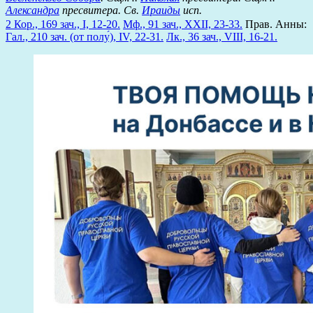
Александра
пресвитера. Св.
Ираиды
исп.
2 Кор., 169 зач., I, 12-20.
Мф., 91 зач., XXII, 23-33.
Прав. Анны:
Гал., 210 зач. (от полу́), IV, 22-31.
Лк., 36 зач., VIII, 16-21.