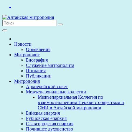
Перейти
к
содержимому
Новости
Объявления
Митрополит
Биография
Служение митрополита
Послания
Публикации
Митрополия
Архиерейский совет
Межъепархиальные коллегии
Межъепархиальная Коллегия по
взаимоотношениям Церкви с обществом и
СМИ в Алтайской митрополии
Бийская епархия
Рубцовская епархия
Славгородская епархия
Почившее духовенство