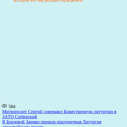
которой все мы реально нуждаемся.
584
Навигация
Митрополит Сергий совершил Божественную литургию в
ЗАТО Сибирский
по
В Борзовой Заимке прошла праздничная Литургия
архиерейским чином