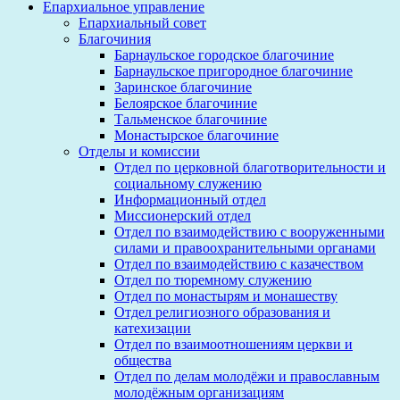
Епархиальное управление
Епархиальный совет
Благочиния
Барнаульское городское благочиние
Барнаульское пригородное благочиние
Заринское благочиние
Белоярское благочиние
Тальменское благочиние
Монастырское благочиние
Отделы и комиссии
Отдел по церковной благотворительности и
социальному служению
Информационный отдел
Миссионерский отдел
Отдел по взаимодействию с вооруженными
силами и правоохранительными органами
Отдел по взаимодействию с казачеством
Отдел по тюремному служению
Отдел по монастырям и монашеству
Отдел религиозного образования и
катехизации
Отдел по взаимоотношениям церкви и
общества
Отдел по делам молодёжи и православным
молодёжным организациям