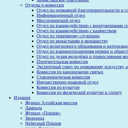
Отделы и комиссии
Отдел по церковной благотворительности и 
Информационный отдел
Миссионерский отдел
Отдел по взаимодействию с вооруженными с
Отдел по взаимодействию с казачеством
Отдел по тюремному служению
Отдел по монастырям и монашеству
Отдел религиозного образования и катехизац
Отдел по взаимоотношениям церкви и общест
Отдел по делам молодёжи и православным м
Попечительская комиссия
Экспертный совет по церковному искусству, 
Комиссия по канонизации святых
Ставленническая комиссия
Имущественно-правовой отдел
Комиссия по культуре
Комиссия по физической культуре и спорту
Издания
Журнал Алтайская миссия
Лампада
Журнал «Покров»
Звонница
Небесный Покров