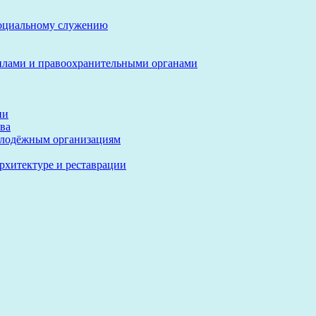
социальному служению
илами и правоохранительными органами
ии
ва
олодёжным организациям
архитектуре и реставрации