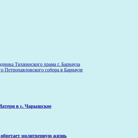
дника Тихвинского храма г. Барнаула
 Петропавловского собора в Барнауле
Матери в с. Чарышское
 обретает молитвенную жизнь