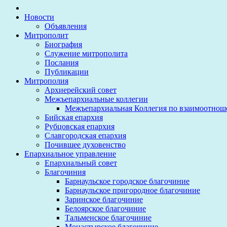
Новости
Объявления
Митрополит
Биография
Служение митрополита
Послания
Публикации
Митрополия
Архиерейский совет
Межъепархиальные коллегии
Межъепархиальная Коллегия по взаимоотнош
Бийская епархия
Рубцовская епархия
Славгородская епархия
Почившее духовенство
Епархиальное управление
Епархиальный совет
Благочиния
Барнаульское городское благочиние
Барнаульское пригородное благочиние
Заринское благочиние
Белоярское благочиние
Тальменское благочиние
Монастырское благочиние