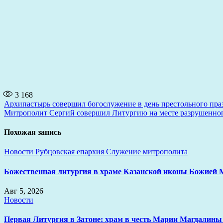
3 168
Навигация
Архипастырь совершил богослужение в день престольного праз
Митрополит Сергий совершил Литургию на месте разрушенного
по
записям
Похожая запись
Новости
Рубцовская епархия
Служение митрополита
Божественная литургия в храме Казанской иконы Божией 
Авг 5, 2026
Новости
Первая Литургия в Затоне: храм в честь Марии Магдалины