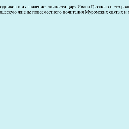
дников и их значение; личности царя Ивана Грозного и его ро
монашескую жизнь; повсеместного почитания Муромских святых и