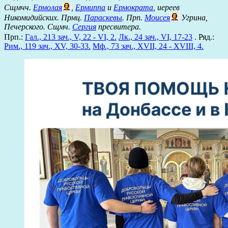
Сщмчч.
Ермолая
,
Ермиппа
и
Ермократа
, иереев
Никомидийских. Прмц.
Параскевы
. Прп.
Моисея
Угрина,
Печерского. Сщмч.
Сергия
пресвитера.
Прп.:
Гал., 213 зач., V, 22 - VI, 2.
Лк., 24 зач., VI, 17-23
. Ряд.:
Рим., 119 зач., XV, 30-33.
Мф., 73 зач., XVII, 24 - XVIII, 4.