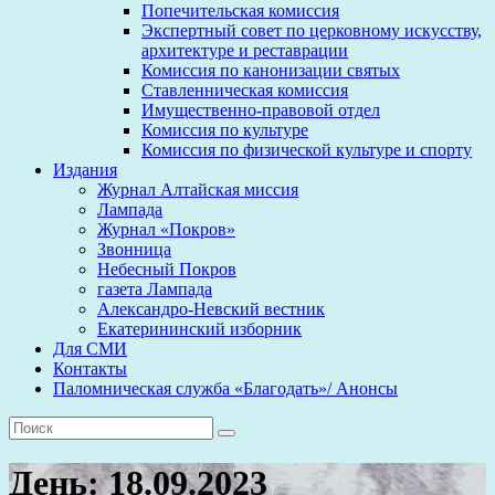
Попечительская комиссия
Экспертный совет по церковному искусству,
архитектуре и реставрации
Комиссия по канонизации святых
Ставленническая комиссия
Имущественно-правовой отдел
Комиссия по культуре
Комиссия по физической культуре и спорту
Издания
Журнал Алтайская миссия
Лампада
Журнал «Покров»
Звонница
Небесный Покров
газета Лампада
Александро-Невский вестник
Екатерининский изборник
Для СМИ
Контакты
Паломническая служба «Благодать»/ Анонсы
День:
18.09.2023