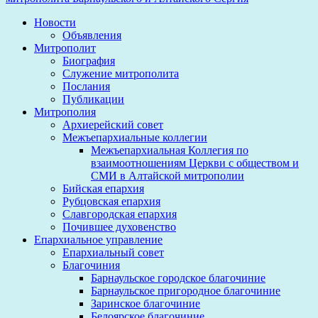
Новости
Объявления
Митрополит
Биография
Служение митрополита
Послания
Публикации
Митрополия
Архиерейский совет
Межъепархиальные коллегии
Межъепархиальная Коллегия по
взаимоотношениям Церкви с обществом и
СМИ в Алтайской митрополии
Бийская епархия
Рубцовская епархия
Славгородская епархия
Почившее духовенство
Епархиальное управление
Епархиальный совет
Благочиния
Барнаульское городское благочиние
Барнаульское пригородное благочиние
Заринское благочиние
Белоярское благочиние