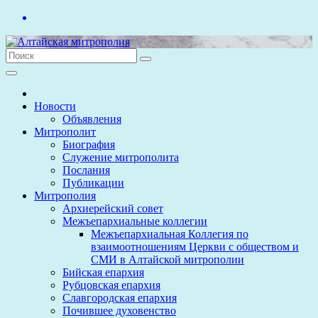
Перейти
к
содержимому
Новости
Объявления
Митрополит
Биография
Служение митрополита
Послания
Публикации
Митрополия
Архиерейский совет
Межъепархиальные коллегии
Межъепархиальная Коллегия по
взаимоотношениям Церкви с обществом и
СМИ в Алтайской митрополии
Бийская епархия
Рубцовская епархия
Славгородская епархия
Почившее духовенство