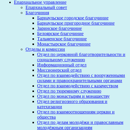
Епархиальное управление
Епархиальный совет
Благочиния
Барнаульское городское благочиние
Барнаульское пригородное благочиние
Заринское благочиние
Белоярское благочиние
Тальменское благочиние
Монастырское благочиние
Отделы и комиссии
Отдел по церковной благотворительности и
социальному служению
Информационный отдел
Миссионерский отдел
Отдел по взаимодействию с вооруженными
силами и правоохранительными органами
Отдел по взаимодействию с казачеством
Отдел по тюремному служению
Отдел по монастырям и монашеству
Отдел религиозного образования и
катехизации
Отдел по взаимоотношениям церкви и
общества
Отдел по делам молодёжи и православным
молодёжным организациям