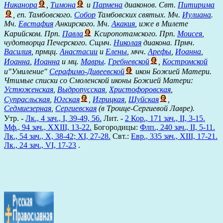
Никанора
,
Тимона
и
Пармена
диаконов. Свт.
Питирима
, еп. Тамбовского.
Собор
Тамбовских святых. Мч.
Иулиана
.
Мч.
Евстафия
Анкирского. Мч.
Акакия
, иже в Милете
Карийском. Прп.
Павла
Ксиропотамского. Прп.
Моисея
,
чудотворца Печерского. Сщмч.
Николая
диакона. Прмч.
Василия
, прмцц.
Анастасии
и
Елены
, мчч.
Арефы
,
Иоанна
,
Иоанна
,
Иоанна
и мц.
Мавры
.
Гребневской
,
Костромской
и"Умиление"
Серафимо-Дивеевской
икон Божией Матери.
Чтимые списки со Смоленской иконы Божией Матери:
Устюженская
,
Выдропусская
,
Христофоровская
,
Супрасльская
,
Югская
,
Игрицкая
,
Шуйская
,
Седмиезерная
,
Сергиевская
(в Троице-Сергиевой Лавре).
Утр. -
Лк., 4 зач., I, 39-49, 56.
Лит. -
2 Кор., 171 зач., II, 3-15.
Мф., 94 зач., XXIII, 13-22.
Богородицы:
Флп., 240 зач., II, 5-11.
Лк., 54 зач., X, 38-42; XI, 27-28.
Свт.:
Евр., 335 зач., XIII, 17-21.
Лк., 24 зач., VI, 17-23
.