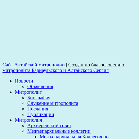
Сайт Алтайской митрополии
|
Создан по благословению
митрополита Барнаульского и Алтайского Сергия
Новости
Объявления
Митрополит
Биография
Служение митрополита
Послания
Публикации
Митрополия
Архиерейский совет
Межъепархиальные коллегии
Межъепархиальная Коллегия по