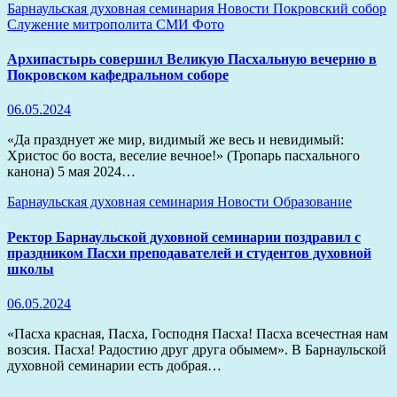
Барнаульская духовная семинария
Новости
Покровский собор
Служение митрополита
СМИ
Фото
Архипастырь совершил Великую Пасхальную вечерню в
Покровском кафедральном соборе
06.05.2024
«Да празднует же мир, видимый же весь и невидимый:
Христос бо воста, веселие вечное!» (Тропарь пасхального
канона) 5 мая 2024…
Барнаульская духовная семинария
Новости
Образование
Ректор Барнаульской духовной семинарии поздравил с
праздником Пасхи преподавателей и студентов духовной
школы
06.05.2024
«Пасха красная, Пасха, Господня Пасха! Пасха всечестная нам
возсия. Пасха! Радостию друг друга обымем». В Барнаульской
духовной семинарии есть добрая…