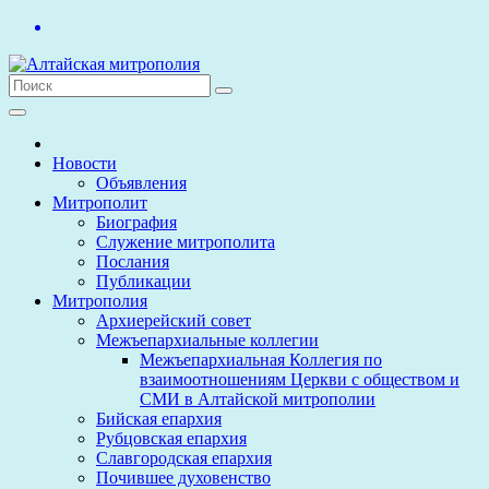
Перейти
к
содержимому
Новости
Объявления
Митрополит
Биография
Служение митрополита
Послания
Публикации
Митрополия
Архиерейский совет
Межъепархиальные коллегии
Межъепархиальная Коллегия по
взаимоотношениям Церкви с обществом и
СМИ в Алтайской митрополии
Бийская епархия
Рубцовская епархия
Славгородская епархия
Почившее духовенство