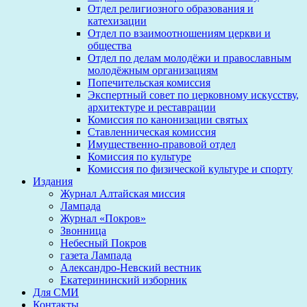
Отдел религиозного образования и
катехизации
Отдел по взаимоотношениям церкви и
общества
Отдел по делам молодёжи и православным
молодёжным организациям
Попечительская комиссия
Экспертный совет по церковному искусству,
архитектуре и реставрации
Комиссия по канонизации святых
Ставленническая комиссия
Имущественно-правовой отдел
Комиссия по культуре
Комиссия по физической культуре и спорту
Издания
Журнал Алтайская миссия
Лампада
Журнал «Покров»
Звонница
Небесный Покров
газета Лампада
Александро-Невский вестник
Екатерининский изборник
Для СМИ
Контакты