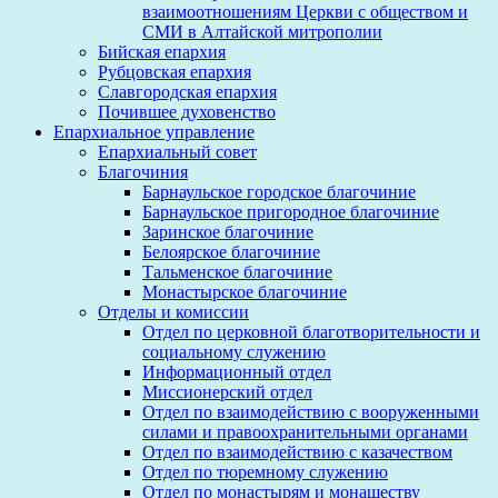
взаимоотношениям Церкви с обществом и
СМИ в Алтайской митрополии
Бийская епархия
Рубцовская епархия
Славгородская епархия
Почившее духовенство
Епархиальное управление
Епархиальный совет
Благочиния
Барнаульское городское благочиние
Барнаульское пригородное благочиние
Заринское благочиние
Белоярское благочиние
Тальменское благочиние
Монастырское благочиние
Отделы и комиссии
Отдел по церковной благотворительности и
социальному служению
Информационный отдел
Миссионерский отдел
Отдел по взаимодействию с вооруженными
силами и правоохранительными органами
Отдел по взаимодействию с казачеством
Отдел по тюремному служению
Отдел по монастырям и монашеству