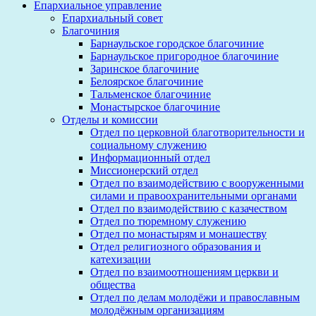
Епархиальное управление
Епархиальный совет
Благочиния
Барнаульское городское благочиние
Барнаульское пригородное благочиние
Заринское благочиние
Белоярское благочиние
Тальменское благочиние
Монастырское благочиние
Отделы и комиссии
Отдел по церковной благотворительности и
социальному служению
Информационный отдел
Миссионерский отдел
Отдел по взаимодействию с вооруженными
силами и правоохранительными органами
Отдел по взаимодействию с казачеством
Отдел по тюремному служению
Отдел по монастырям и монашеству
Отдел религиозного образования и
катехизации
Отдел по взаимоотношениям церкви и
общества
Отдел по делам молодёжи и православным
молодёжным организациям