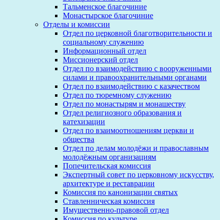
Тальменское благочиние
Монастырское благочиние
Отделы и комиссии
Отдел по церковной благотворительности и
социальному служению
Информационный отдел
Миссионерский отдел
Отдел по взаимодействию с вооруженными
силами и правоохранительными органами
Отдел по взаимодействию с казачеством
Отдел по тюремному служению
Отдел по монастырям и монашеству
Отдел религиозного образования и
катехизации
Отдел по взаимоотношениям церкви и
общества
Отдел по делам молодёжи и православным
молодёжным организациям
Попечительская комиссия
Экспертный совет по церковному искусству,
архитектуре и реставрации
Комиссия по канонизации святых
Ставленническая комиссия
Имущественно-правовой отдел
Комиссия по культуре