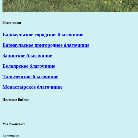
Благочиния
Барнаульское городское благочиние
Барнаульское пригородное благочиние
Заринское благочиние
Белоярское благочиние
Тальменское благочиние
Монастырское благочиние
Изучение Библии
Мы Вконтакте
Календарь