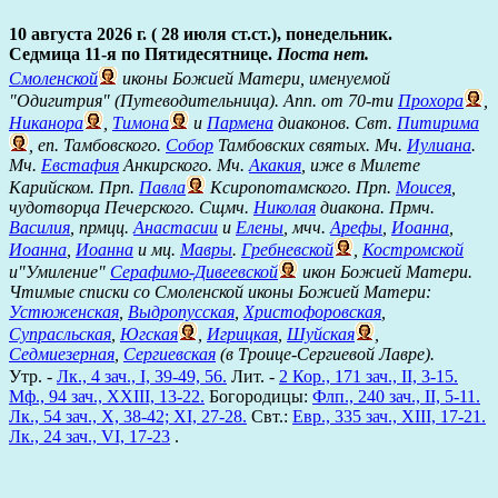
10 августа 2026 г. ( 28 июля ст.ст.), понедельник.
Седмица 11-я по Пятидесятнице.
Поста нет.
Смоленской
иконы Божией Матери, именуемой
"Одигитрия" (Путеводительница). Апп. от 70-ти
Прохора
,
Никанора
,
Тимона
и
Пармена
диаконов. Свт.
Питирима
, еп. Тамбовского.
Собор
Тамбовских святых. Мч.
Иулиана
.
Мч.
Евстафия
Анкирского. Мч.
Акакия
, иже в Милете
Карийском. Прп.
Павла
Ксиропотамского. Прп.
Моисея
,
чудотворца Печерского. Сщмч.
Николая
диакона. Прмч.
Василия
, прмцц.
Анастасии
и
Елены
, мчч.
Арефы
,
Иоанна
,
Иоанна
,
Иоанна
и мц.
Мавры
.
Гребневской
,
Костромской
и"Умиление"
Серафимо-Дивеевской
икон Божией Матери.
Чтимые списки со Смоленской иконы Божией Матери:
Устюженская
,
Выдропусская
,
Христофоровская
,
Супрасльская
,
Югская
,
Игрицкая
,
Шуйская
,
Седмиезерная
,
Сергиевская
(в Троице-Сергиевой Лавре).
Утр. -
Лк., 4 зач., I, 39-49, 56.
Лит. -
2 Кор., 171 зач., II, 3-15.
Мф., 94 зач., XXIII, 13-22.
Богородицы:
Флп., 240 зач., II, 5-11.
Лк., 54 зач., X, 38-42; XI, 27-28.
Свт.:
Евр., 335 зач., XIII, 17-21.
Лк., 24 зач., VI, 17-23
.