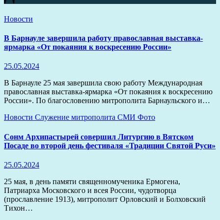
Новости
В Барнауле завершила работу православная выставка-
ярмарка «От покаяния к воскресению России»
25.05.2024
В Барнауле 25 мая завершила свою работу Международная
православная выставка-ярмарка «От покаяния к воскресению
России». По благословению митрополита Барнаульского и…
Новости
Служение митрополита
СМИ
Фото
Сонм Архипастырей совершил Литургию в Вятском
Посаде во второй день фестиваля «Традиции Святой Руси»
25.05.2024
25 мая, в день памяти священномученика Ермогена,
Патриарха Московского и всея России, чудотворца
(прославление 1913), митрополит Орловский и Болховский
Тихон…