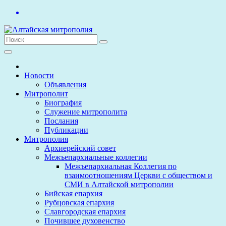
Перейти
к
содержимому
Новости
Объявления
Митрополит
Биография
Служение митрополита
Послания
Публикации
Митрополия
Архиерейский совет
Межъепархиальные коллегии
Межъепархиальная Коллегия по
взаимоотношениям Церкви с обществом и
СМИ в Алтайской митрополии
Бийская епархия
Рубцовская епархия
Славгородская епархия
Почившее духовенство