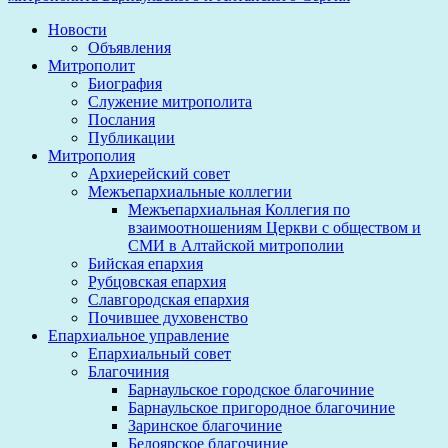
Новости
Объявления
Митрополит
Биография
Служение митрополита
Послания
Публикации
Митрополия
Архиерейский совет
Межъепархиальные коллегии
Межъепархиальная Коллегия по
взаимоотношениям Церкви с обществом и
СМИ в Алтайской митрополии
Бийская епархия
Рубцовская епархия
Славгородская епархия
Почившее духовенство
Епархиальное управление
Епархиальный совет
Благочиния
Барнаульское городское благочиние
Барнаульское пригородное благочиние
Заринское благочиние
Белоярское благочиние