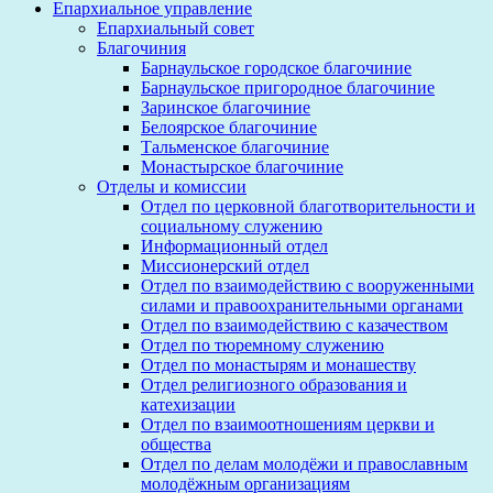
Епархиальное управление
Епархиальный совет
Благочиния
Барнаульское городское благочиние
Барнаульское пригородное благочиние
Заринское благочиние
Белоярское благочиние
Тальменское благочиние
Монастырское благочиние
Отделы и комиссии
Отдел по церковной благотворительности и
социальному служению
Информационный отдел
Миссионерский отдел
Отдел по взаимодействию с вооруженными
силами и правоохранительными органами
Отдел по взаимодействию с казачеством
Отдел по тюремному служению
Отдел по монастырям и монашеству
Отдел религиозного образования и
катехизации
Отдел по взаимоотношениям церкви и
общества
Отдел по делам молодёжи и православным
молодёжным организациям