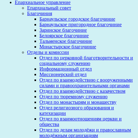
Епархиальное управление
Епархиальный совет
Благочиния
Барнаульское городское благочиние
Барнаульское пригородное благочиние
Заринское благочиние
Белоярское благочиние
Тальменское благочиние
Монастырское благочиние
Отделы и комиссии
Отдел по церковной благотворительности и
социальному служению
Информационный отдел
Миссионерский отдел
Отдел по взаимодействию с вооруженными
силами и правоохранительными органами
Отдел по взаимодействию с казачеством
Отдел по тюремному служению
Отдел по монастырям и монашеству
Отдел религиозного образования и
катехизации
Отдел по взаимоотношениям церкви и
общества
Отдел по делам молодёжи и православным
молодёжным организациям