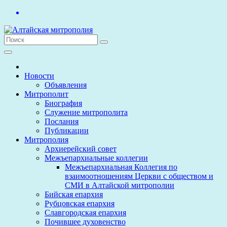
Перейти
к
содержимому
Новости
Объявления
Митрополит
Биография
Служение митрополита
Послания
Публикации
Митрополия
Архиерейский совет
Межъепархиальные коллегии
Межъепархиальная Коллегия по
взаимоотношениям Церкви с обществом и
СМИ в Алтайской митрополии
Бийская епархия
Рубцовская епархия
Славгородская епархия
Почившее духовенство