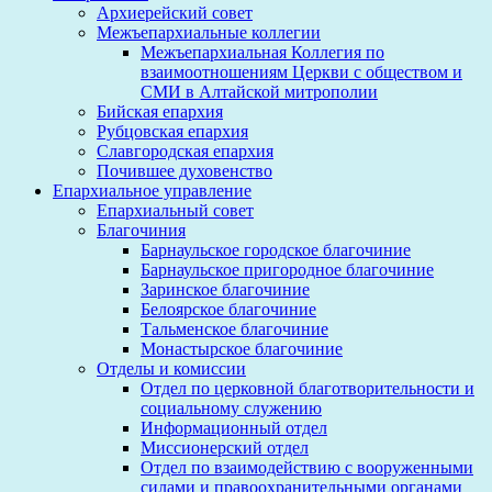
Архиерейский совет
Межъепархиальные коллегии
Межъепархиальная Коллегия по
взаимоотношениям Церкви с обществом и
СМИ в Алтайской митрополии
Бийская епархия
Рубцовская епархия
Славгородская епархия
Почившее духовенство
Епархиальное управление
Епархиальный совет
Благочиния
Барнаульское городское благочиние
Барнаульское пригородное благочиние
Заринское благочиние
Белоярское благочиние
Тальменское благочиние
Монастырское благочиние
Отделы и комиссии
Отдел по церковной благотворительности и
социальному служению
Информационный отдел
Миссионерский отдел
Отдел по взаимодействию с вооруженными
силами и правоохранительными органами