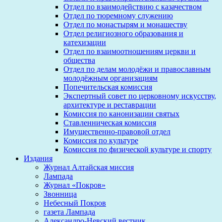
Отдел по взаимодействию с казачеством
Отдел по тюремному служению
Отдел по монастырям и монашеству
Отдел религиозного образования и
катехизации
Отдел по взаимоотношениям церкви и
общества
Отдел по делам молодёжи и православным
молодёжным организациям
Попечительская комиссия
Экспертный совет по церковному искусству,
архитектуре и реставрации
Комиссия по канонизации святых
Ставленническая комиссия
Имущественно-правовой отдел
Комиссия по культуре
Комиссия по физической культуре и спорту
Издания
Журнал Алтайская миссия
Лампада
Журнал «Покров»
Звонница
Небесный Покров
газета Лампада
Александро-Невский вестник