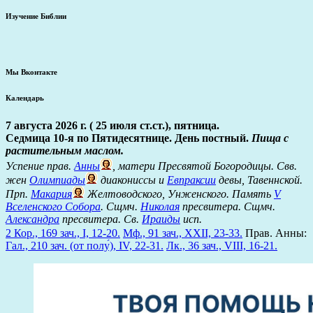
Изучение Библии
Мы Вконтакте
Календарь
7 августа 2026 г. ( 25 июля ст.ст.), пятница.
Седмица 10-я по Пятидесятнице. День постный.
Пища с
растительным маслом.
Успение прав.
Анны
, матери Пресвятой Богородицы. Свв.
жен
Олимпиады
диакониссы и
Евпраксии
девы, Тавеннской.
Прп.
Макария
Желтоводского, Унженского. Память
V
Вселенского Собора
. Сщмч.
Николая
пресвитера. Сщмч.
Александра
пресвитера. Св.
Ираиды
исп.
2 Кор., 169 зач., I, 12-20.
Мф., 91 зач., XXII, 23-33.
Прав. Анны:
Гал., 210 зач. (от полу́), IV, 22-31.
Лк., 36 зач., VIII, 16-21.