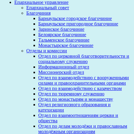
Епархиальное управление
Епархиальный совет
Благочиния
Барнаульское городское благочиние
Барнаульское пригородное благочиние
Заринское благочиние
Белоярское благочиние
Тальменское благочиние
Монастырское благочиние
Отделы и комиссии
Отдел по церковной благотворительности и
социальному служению
Информационный отдел
Миссионерский отдел
Отдел по взаимодействию с вооруженными
силами и правоохранительными органами
Отдел по взаимодействию с казачеством
Отдел по тюремному служению
Отдел по монастырям и монашеству
Отдел религиозного образования и
катехизации
Отдел по взаимоотношениям церкви и
общества
Отдел по делам молодёжи и православным
молодёжным организациям