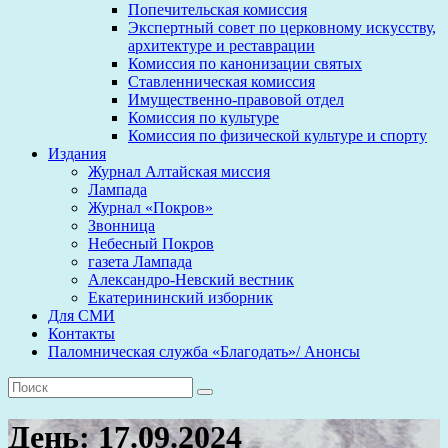
Попечительская комиссия
Экспертный совет по церковному искусству,
архитектуре и реставрации
Комиссия по канонизации святых
Ставленническая комиссия
Имущественно-правовой отдел
Комиссия по культуре
Комиссия по физической культуре и спорту
Издания
Журнал Алтайская миссия
Лампада
Журнал «Покров»
Звонница
Небесный Покров
газета Лампада
Александро-Невский вестник
Екатерининский изборник
Для СМИ
Контакты
Паломническая служба «Благодать»/ Анонсы
День:
17.09.2024