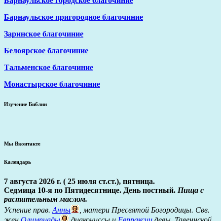
Барнаульское городское благочиние
Барнаульское пригородное благочиние
Заринское благочиние
Белоярское благочиние
Тальменское благочиние
Монастырское благочиние
Изучение Библии
Мы Вконтакте
Календарь
7 августа 2026 г. ( 25 июля ст.ст.), пятница.
Седмица 10-я по Пятидесятнице. День постный.
Пища с
растительным маслом.
Успение прав.
Анны
, матери Пресвятой Богородицы. Свв.
жен
Олимпиады
диакониссы и
Евпраксии
девы, Тавеннской.