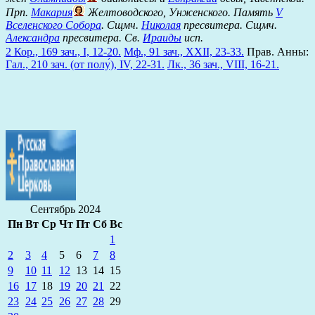
Прп.
Макария
Желтоводского, Унженского. Память
V
Вселенского Собора
. Сщмч.
Николая
пресвитера. Сщмч.
Александра
пресвитера. Св.
Ираиды
исп.
2 Кор., 169 зач., I, 12-20.
Мф., 91 зач., XXII, 23-33.
Прав. Анны:
Гал., 210 зач. (от полу́), IV, 22-31.
Лк., 36 зач., VIII, 16-21.
Сентябрь 2024
Пн
Вт
Ср
Чт
Пт
Сб
Вс
1
2
3
4
5
6
7
8
9
10
11
12
13
14
15
16
17
18
19
20
21
22
23
24
25
26
27
28
29