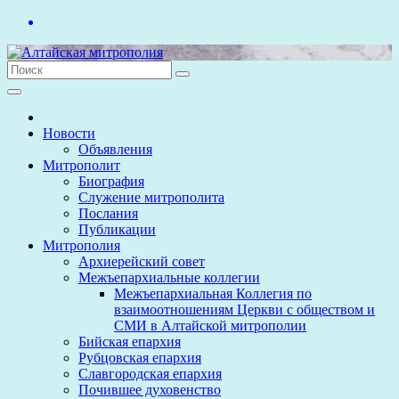
Перейти
к
содержимому
Новости
Объявления
Митрополит
Биография
Служение митрополита
Послания
Публикации
Митрополия
Архиерейский совет
Межъепархиальные коллегии
Межъепархиальная Коллегия по
взаимоотношениям Церкви с обществом и
СМИ в Алтайской митрополии
Бийская епархия
Рубцовская епархия
Славгородская епархия
Почившее духовенство