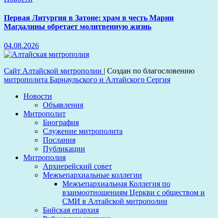
Первая Литургия в Затоне: храм в честь Марии
Магдалины обретает молитвенную жизнь
04.08.2026
Сайт Алтайской митрополии
|
Создан по благословению
митрополита Барнаульского и Алтайского Сергия
Новости
Объявления
Митрополит
Биография
Служение митрополита
Послания
Публикации
Митрополия
Архиерейский совет
Межъепархиальные коллегии
Межъепархиальная Коллегия по
взаимоотношениям Церкви с обществом и
СМИ в Алтайской митрополии
Бийская епархия