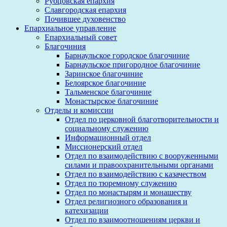
Рубцовская епархия
Славгородская епархия
Почившее духовенство
Епархиальное управление
Епархиальный совет
Благочиния
Барнаульское городское благочиние
Барнаульское пригородное благочиние
Заринское благочиние
Белоярское благочиние
Тальменское благочиние
Монастырское благочиние
Отделы и комиссии
Отдел по церковной благотворительности и
социальному служению
Информационный отдел
Миссионерский отдел
Отдел по взаимодействию с вооруженными
силами и правоохранительными органами
Отдел по взаимодействию с казачеством
Отдел по тюремному служению
Отдел по монастырям и монашеству
Отдел религиозного образования и
катехизации
Отдел по взаимоотношениям церкви и