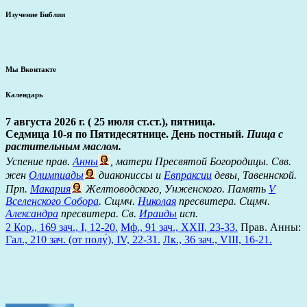
Изучение Библии
Мы Вконтакте
Календарь
7 августа 2026 г. ( 25 июля ст.ст.), пятница.
Седмица 10-я по Пятидесятнице. День постный.
Пища с
растительным маслом.
Успение прав.
Анны
, матери Пресвятой Богородицы. Свв.
жен
Олимпиады
диакониссы и
Евпраксии
девы, Тавеннской.
Прп.
Макария
Желтоводского, Унженского. Память
V
Вселенского Собора
. Сщмч.
Николая
пресвитера. Сщмч.
Александра
пресвитера. Св.
Ираиды
исп.
2 Кор., 169 зач., I, 12-20.
Мф., 91 зач., XXII, 23-33.
Прав. Анны:
Гал., 210 зач. (от полу́), IV, 22-31.
Лк., 36 зач., VIII, 16-21.