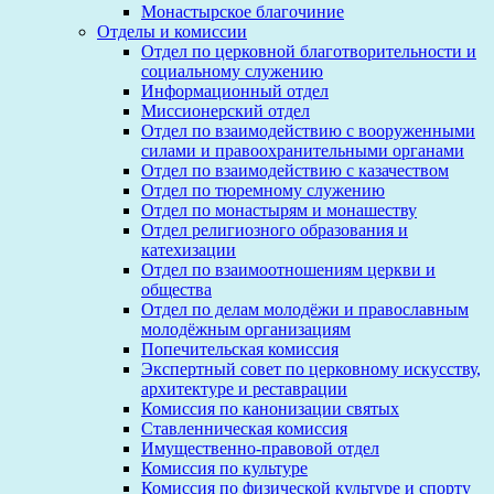
Монастырское благочиние
Отделы и комиссии
Отдел по церковной благотворительности и
социальному служению
Информационный отдел
Миссионерский отдел
Отдел по взаимодействию с вооруженными
силами и правоохранительными органами
Отдел по взаимодействию с казачеством
Отдел по тюремному служению
Отдел по монастырям и монашеству
Отдел религиозного образования и
катехизации
Отдел по взаимоотношениям церкви и
общества
Отдел по делам молодёжи и православным
молодёжным организациям
Попечительская комиссия
Экспертный совет по церковному искусству,
архитектуре и реставрации
Комиссия по канонизации святых
Ставленническая комиссия
Имущественно-правовой отдел
Комиссия по культуре
Комиссия по физической культуре и спорту