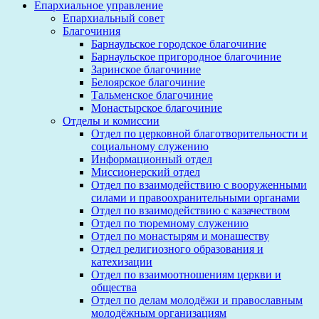
Епархиальное управление
Епархиальный совет
Благочиния
Барнаульское городское благочиние
Барнаульское пригородное благочиние
Заринское благочиние
Белоярское благочиние
Тальменское благочиние
Монастырское благочиние
Отделы и комиссии
Отдел по церковной благотворительности и
социальному служению
Информационный отдел
Миссионерский отдел
Отдел по взаимодействию с вооруженными
силами и правоохранительными органами
Отдел по взаимодействию с казачеством
Отдел по тюремному служению
Отдел по монастырям и монашеству
Отдел религиозного образования и
катехизации
Отдел по взаимоотношениям церкви и
общества
Отдел по делам молодёжи и православным
молодёжным организациям