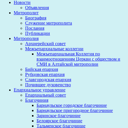
Новости
Объявления
Митрополит
Биография
Служение митрополита
Послания
Публикации
Митрополия
Архиерейский совет
Межъепархиальные коллегии
Межъепархиальная Коллегия по
взаимоотношениям Церкви с обществом и
СМИ в Алтайской митрополии
Бийская епархия
Рубцовская епархия
Славгородская епархия
Почившее духовенство
Епархиальное управление
Епархиальный совет
Благочиния
Барнаульское городское благочиние
Барнаульское пригородное благочиние
Заринское благочиние
Белоярское благочиние
Тальменское благочиние