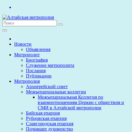
Перейти
к
содержимому
Новости
Объявления
Митрополит
Биография
Служение митрополита
Послания
Публикации
Митрополия
Архиерейский совет
Межъепархиальные коллегии
Межъепархиальная Коллегия по
взаимоотношениям Церкви с обществом и
СМИ в Алтайской митрополии
Бийская епархия
Рубцовская епархия
Славгородская епархия
Почившее духовенство