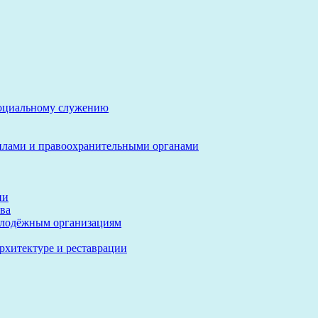
социальному служению
илами и правоохранительными органами
ии
ва
олодёжным организациям
архитектуре и реставрации