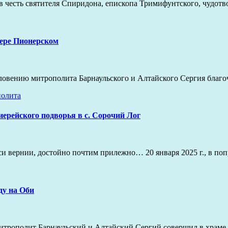
ма в честь святителя Спиридона, епископа Тримифунтского, чудо
зере Пионерском
ословению митрополита Барнаульского и Алтайского Сергия бла
олита
ерейского подворья в с. Сорочий Лог
си вернии, достойно почтим прилежно… 20 января 2025 г., в по
ду на Оби
 митрополит Барнаульский и Алтайский Сергий совершил в храм