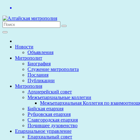
Перейти
к
содержимому
Новости
Объявления
Митрополит
Биография
Служение митрополита
Послания
Публикации
Митрополия
Архиерейский совет
Межъепархиальные коллегии
Межъепархиальная Коллегия по взаимоотнош
Бийская епархия
Рубцовская епархия
Славгородская епархия
Почившее духовенство
Епархиальное управление
Епархиальный совет