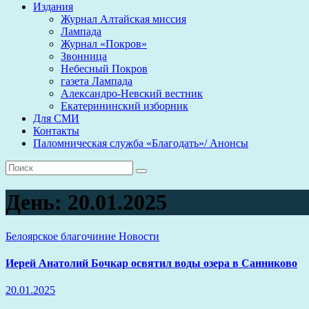
Издания
Журнал Алтайская миссия
Лампада
Журнал «Покров»
Звонница
Небесный Покров
газета Лампада
Александро-Невский вестник
Екатерининский изборник
Для СМИ
Контакты
Паломническая служба «Благодать»/ Анонсы
День:
20.01.2025
Белоярское благочиние
Новости
Иерей Анатолий Бочкар освятил воды озера в Санниково
20.01.2025