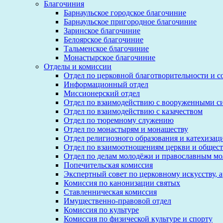
Благочиния
Барнаульское городское благочиние
Барнаульское пригородное благочиние
Заринское благочиние
Белоярское благочиние
Тальменское благочиние
Монастырское благочиние
Отделы и комиссии
Отдел по церковной благотворительности и 
Информационный отдел
Миссионерский отдел
Отдел по взаимодействию с вооруженными с
Отдел по взаимодействию с казачеством
Отдел по тюремному служению
Отдел по монастырям и монашеству
Отдел религиозного образования и катехизац
Отдел по взаимоотношениям церкви и общест
Отдел по делам молодёжи и православным м
Попечительская комиссия
Экспертный совет по церковному искусству, 
Комиссия по канонизации святых
Ставленническая комиссия
Имущественно-правовой отдел
Комиссия по культуре
Комиссия по физической культуре и спорту