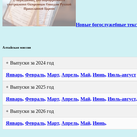
Новые богослужебные тек
Алтайская миссия
Выпуски за 2024 год
Январь,
Февраль,
Март,
Апрель,
Май,
Июнь,
Июль-август
Выпуски за 2025 год
Январь,
Февраль,
Март,
Апрель,
Май,
Июнь,
Июль-август,
Выпуски за 2026 год
Январь,
Февраль,
Март,
Апрель,
Май,
Июнь,