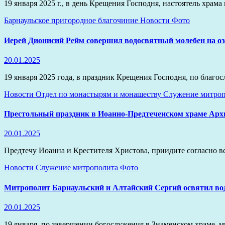
19 января 2025 г., в день Крещения Господня, настоятель хра
Барнаульское пригородное благочиние
Новости
Фото
Иерей Дионисий Рейм совершил водосвятный молебен на о
20.01.2025
19 января 2025 года, в праздник Крещения Господня, по благ
Новости
Отдел по монастырям и монашеству
Служение митроп
Престольный праздник в Иоанно-Предтеченском храме Архи
20.01.2025
Предтечу Иоанна и Крестителя Христова, приидите согласно в
Новости
Служение митрополита
Фото
Митрополит Барнаульский и Алтайский Сергий освятил во
20.01.2025
19 января, по завершении богослужения в Знаменском храме,