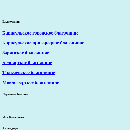
Благочиния
Барнаульское городское благочиние
Барнаульское пригородное благочиние
Заринское благочиние
Белоярское благочиние
Тальменское благочиние
Монастырское благочиние
Изучение Библии
Мы Вконтакте
Календарь