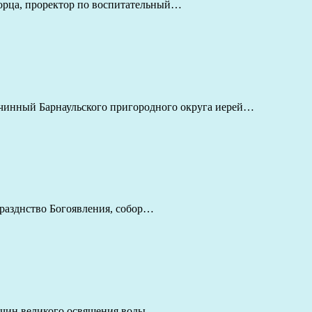
творца, проректор по воспитательный…
гочинный Барнаульского пригородного округа иерей…
празднство Богоявления, собор…
е чин великого освящения воды.…