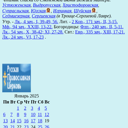
Устюженская
,
Выдропусская
,
Христофоровская
,
Супрасльская
,
Югская
,
Игрицкая
,
Шуйская
,
Седмиезерная
,
Сергиевская
(в Троице-Сергиевой Лавре).
Утр. -
Лк., 4 зач., I, 39-49, 56.
Лит. -
2 Кор., 171 зач., II, 3-15.
Мф., 94 зач., XXIII, 13-22.
Богородицы:
Флп., 240 зач., II, 5-11.
Лк., 54 зач., X, 38-42; XI, 27-28.
Свт.:
Евр., 335 зач., XIII, 17-21.
Лк., 24 зач., VI, 17-23
.
Январь 2025
Пн
Вт
Ср
Чт
Пт
Сб
Вс
1
2
3
4
5
6
7
8
9
10
11
12
13
14
15
16
17
18
19
20
21
22
23
24
25
26