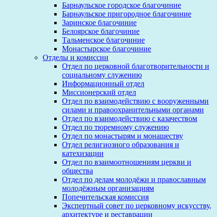
Барнаульское городское благочиние
Барнаульское пригородное благочиние
Заринское благочиние
Белоярское благочиние
Тальменское благочиние
Монастырское благочиние
Отделы и комиссии
Отдел по церковной благотворительности и
социальному служению
Информационный отдел
Миссионерский отдел
Отдел по взаимодействию с вооруженными
силами и правоохранительными органами
Отдел по взаимодействию с казачеством
Отдел по тюремному служению
Отдел по монастырям и монашеству
Отдел религиозного образования и
катехизации
Отдел по взаимоотношениям церкви и
общества
Отдел по делам молодёжи и православным
молодёжным организациям
Попечительская комиссия
Экспертный совет по церковному искусству,
архитектуре и реставрации