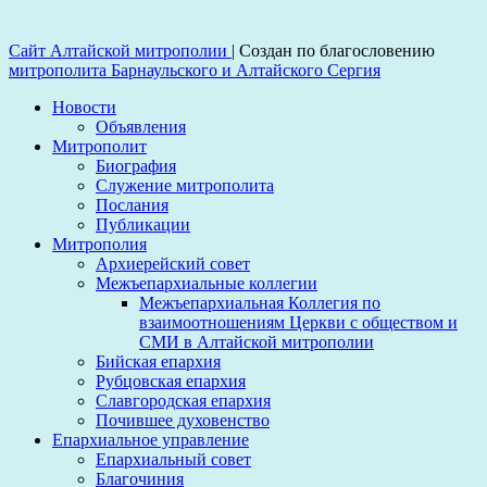
Сайт Алтайской митрополии
|
Создан по благословению
митрополита Барнаульского и Алтайского Сергия
Новости
Объявления
Митрополит
Биография
Служение митрополита
Послания
Публикации
Митрополия
Архиерейский совет
Межъепархиальные коллегии
Межъепархиальная Коллегия по
взаимоотношениям Церкви с обществом и
СМИ в Алтайской митрополии
Бийская епархия
Рубцовская епархия
Славгородская епархия
Почившее духовенство
Епархиальное управление
Епархиальный совет
Благочиния