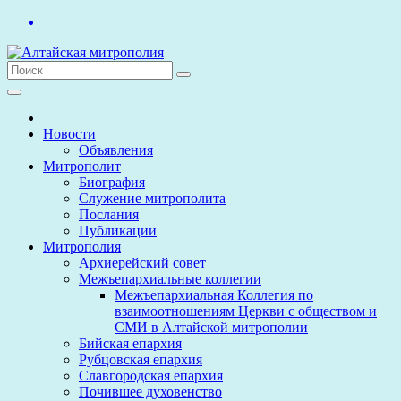
Перейти
к
содержимому
Новости
Объявления
Митрополит
Биография
Служение митрополита
Послания
Публикации
Митрополия
Архиерейский совет
Межъепархиальные коллегии
Межъепархиальная Коллегия по
взаимоотношениям Церкви с обществом и
СМИ в Алтайской митрополии
Бийская епархия
Рубцовская епархия
Славгородская епархия
Почившее духовенство