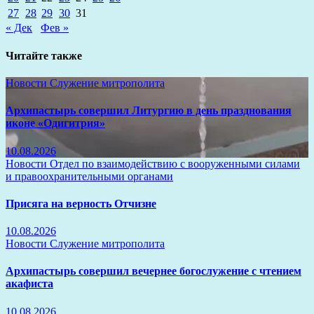
27
28
29
30
31
« Дек
Фев »
Читайте также
Новости
Служение митрополита
Архипастырь совершил Литургию в день празднования
иконе «Одигитрия»
10.08.2026
Новости
Отдел по взаимодействию с вооруженными силами
и правоохранительными органами
Присяга на верность Отчизне
10.08.2026
Новости
Служение митрополита
Архипастырь совершил вечернее богослужение с чтением
акафиста
10.08.2026