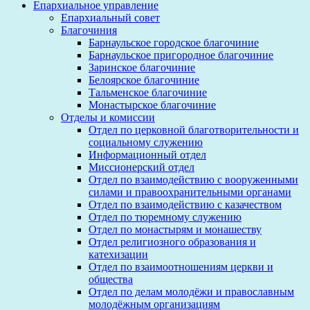
Епархиальное управление
Епархиальный совет
Благочиния
Барнаульское городское благочиние
Барнаульское пригородное благочиние
Заринское благочиние
Белоярское благочиние
Тальменское благочиние
Монастырское благочиние
Отделы и комиссии
Отдел по церковной благотворительности и
социальному служению
Информационный отдел
Миссионерский отдел
Отдел по взаимодействию с вооруженными
силами и правоохранительными органами
Отдел по взаимодействию с казачеством
Отдел по тюремному служению
Отдел по монастырям и монашеству
Отдел религиозного образования и
катехизации
Отдел по взаимоотношениям церкви и
общества
Отдел по делам молодёжи и православным
молодёжным организациям