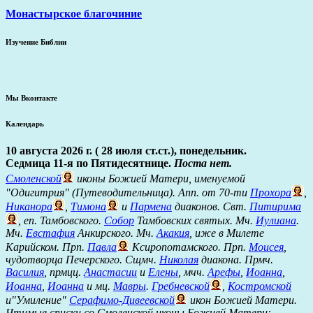
Монастырское благочиние
Изучение Библии
Мы Вконтакте
Календарь
10 августа 2026 г. ( 28 июля ст.ст.), понедельник.
Седмица 11-я по Пятидесятнице.
Поста нет.
Смоленской
иконы Божией Матери, именуемой
"Одигитрия" (Путеводительница). Апп. от 70-ти
Прохора
,
Никанора
,
Тимона
и
Пармена
диаконов. Свт.
Питирима
, еп. Тамбовского.
Собор
Тамбовских святых. Мч.
Иулиана
.
Мч.
Евстафия
Анкирского. Мч.
Акакия
, иже в Милете
Карийском. Прп.
Павла
Ксиропотамского. Прп.
Моисея
,
чудотворца Печерского. Сщмч.
Николая
диакона. Прмч.
Василия
, прмцц.
Анастасии
и
Елены
, мчч.
Арефы
,
Иоанна
,
Иоанна
,
Иоанна
и мц.
Мавры
.
Гребневской
,
Костромской
и"Умиление"
Серафимо-Дивеевской
икон Божией Матери.
Чтимые списки со Смоленской иконы Божией Матери: