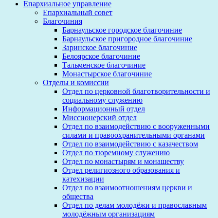
Епархиальное управление
Епархиальный совет
Благочиния
Барнаульское городское благочиние
Барнаульское пригородное благочиние
Заринское благочиние
Белоярское благочиние
Тальменское благочиние
Монастырское благочиние
Отделы и комиссии
Отдел по церковной благотворительности и
социальному служению
Информационный отдел
Миссионерский отдел
Отдел по взаимодействию с вооруженными
силами и правоохранительными органами
Отдел по взаимодействию с казачеством
Отдел по тюремному служению
Отдел по монастырям и монашеству
Отдел религиозного образования и
катехизации
Отдел по взаимоотношениям церкви и
общества
Отдел по делам молодёжи и православным
молодёжным организациям