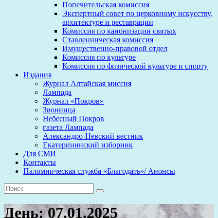
Попечительская комиссия
Экспертный совет по церковному искусству,
архитектуре и реставрации
Комиссия по канонизации святых
Ставленническая комиссия
Имущественно-правовой отдел
Комиссия по культуре
Комиссия по физической культуре и спорту
Издания
Журнал Алтайская миссия
Лампада
Журнал «Покров»
Звонница
Небесный Покров
газета Лампада
Александро-Невский вестник
Екатерининский изборник
Для СМИ
Контакты
Паломническая служба «Благодать»/ Анонсы
День:
07.01.2025