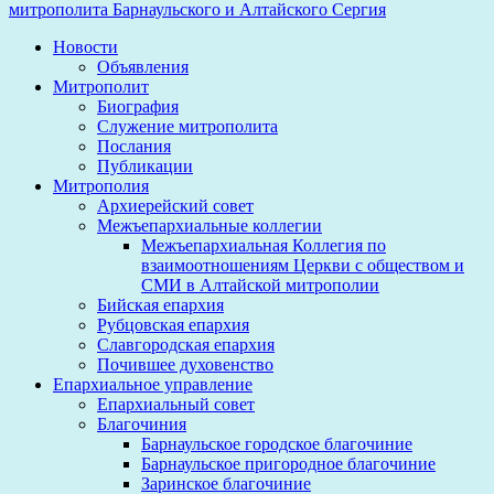
митрополита Барнаульского и Алтайского Сергия
Новости
Объявления
Митрополит
Биография
Служение митрополита
Послания
Публикации
Митрополия
Архиерейский совет
Межъепархиальные коллегии
Межъепархиальная Коллегия по
взаимоотношениям Церкви с обществом и
СМИ в Алтайской митрополии
Бийская епархия
Рубцовская епархия
Славгородская епархия
Почившее духовенство
Епархиальное управление
Епархиальный совет
Благочиния
Барнаульское городское благочиние
Барнаульское пригородное благочиние
Заринское благочиние