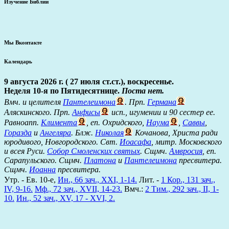
Изучение Библии
Мы Вконтакте
Календарь
9 августа 2026 г. ( 27 июля ст.ст.), воскресенье.
Неделя 10-я по Пятидесятнице.
Поста нет.
Вмч. и целителя
Пантелеимона
. Прп.
Германа
Аляскинского. Прп.
Анфисы
исп., игумении и 90 сестер ее.
Равноапп.
Климента
, еп. Охридского,
Наума
,
Саввы
,
Горазда
и
Ангеляра
. Блж.
Николая
Кочанова, Христа ради
юродивого, Новгородского. Свт.
Иоасафа
, митр. Московского
и всея Руси.
Собор Смоленских святых
. Сщмч.
Амвросия
, еп.
Сарапульского. Сщмч.
Платона
и
Пантелеимона
пресвитера.
Сщмч.
Иоанна
пресвитера.
Утр. - Ев. 10-е,
Ин., 66 зач., XXI, 1-14.
Лит. -
1 Кор., 131 зач.,
IV, 9-16.
Мф., 72 зач., XVII, 14-23.
Вмч.:
2 Тим., 292 зач., II, 1-
10.
Ин., 52 зач., XV, 17 - XVI, 2.