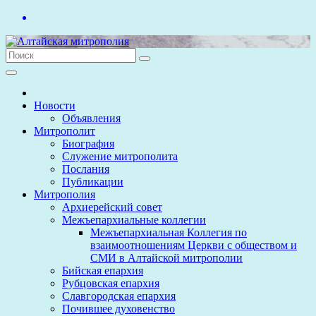
Перейти
к
содержимому
Новости
Объявления
Митрополит
Биография
Служение митрополита
Послания
Публикации
Митрополия
Архиерейский совет
Межъепархиальные коллегии
Межъепархиальная Коллегия по
взаимоотношениям Церкви с обществом и
СМИ в Алтайской митрополии
Бийская епархия
Рубцовская епархия
Славгородская епархия
Почившее духовенство