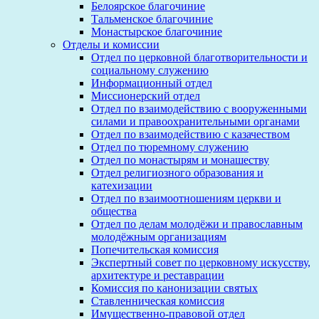
Белоярское благочиние
Тальменское благочиние
Монастырское благочиние
Отделы и комиссии
Отдел по церковной благотворительности и
социальному служению
Информационный отдел
Миссионерский отдел
Отдел по взаимодействию с вооруженными
силами и правоохранительными органами
Отдел по взаимодействию с казачеством
Отдел по тюремному служению
Отдел по монастырям и монашеству
Отдел религиозного образования и
катехизации
Отдел по взаимоотношениям церкви и
общества
Отдел по делам молодёжи и православным
молодёжным организациям
Попечительская комиссия
Экспертный совет по церковному искусству,
архитектуре и реставрации
Комиссия по канонизации святых
Ставленническая комиссия
Имущественно-правовой отдел