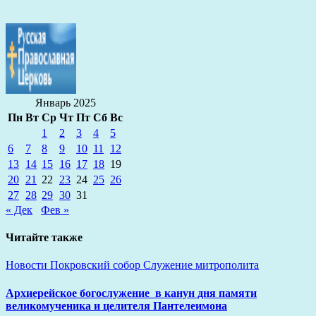
Январь 2025
Пн
Вт
Ср
Чт
Пт
Сб
Вс
1
2
3
4
5
6
7
8
9
10
11
12
13
14
15
16
17
18
19
20
21
22
23
24
25
26
27
28
29
30
31
« Дек
Фев »
Читайте также
Новости
Покровский собор
Служение митрополита
Архиерейское богослужение в канун дня памяти
великомученика и целителя Пантелеимона