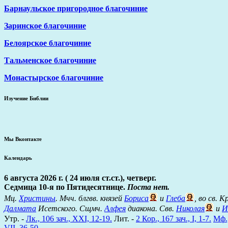
Барнаульское пригородное благочиние
Заринское благочиние
Белоярское благочиние
Тальменское благочиние
Монастырское благочиние
Изучение Библии
Мы Вконтакте
Календарь
6 августа 2026 г. ( 24 июля ст.ст.), четверг.
Седмица 10-я по Пятидесятнице.
Поста нет.
Мц.
Христины
. Мчч. блгвв. князей
Бориса
и
Глеба
, во св. 
Далмата
Исетского. Сщмч.
Алфея
диакона. Свв.
Николая
и
И
Утр. -
Лк., 106 зач., XXI, 12-19.
Лит. -
2 Кор., 167 зач., I, 1-7.
Мф.,
VII, 36-50
.