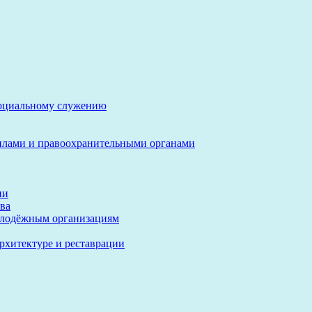
социальному служению
илами и правоохранительными органами
ии
ва
олодёжным организациям
архитектуре и реставрации