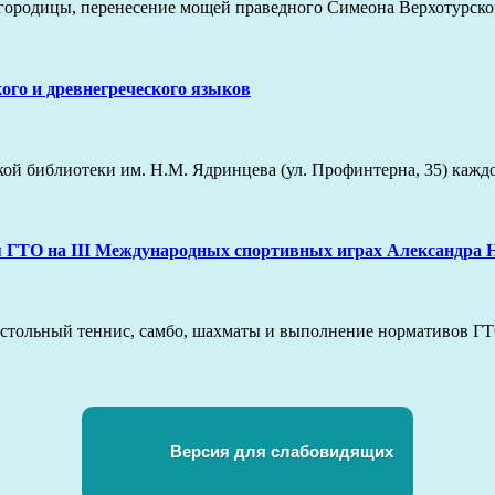
Богородицы, перенесение мощей праведного Симеона Верхотурск
го и древнегреческого языков
ской библиотеки им. Н.М. Ядринцева (ул. Профинтерна, 35) каж
 ГТО на III Международных спортивных играх Александра Н
 настольный теннис, самбо, шахматы и выполнение нормативов 
Версия для слабовидящих