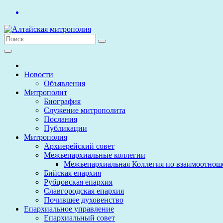
Перейти
к
содержимому
Новости
Объявления
Митрополит
Биография
Служение митрополита
Послания
Публикации
Митрополия
Архиерейский совет
Межъепархиальные коллегии
Межъепархиальная Коллегия по взаимоотнош
Бийская епархия
Рубцовская епархия
Славгородская епархия
Почившее духовенство
Епархиальное управление
Епархиальный совет