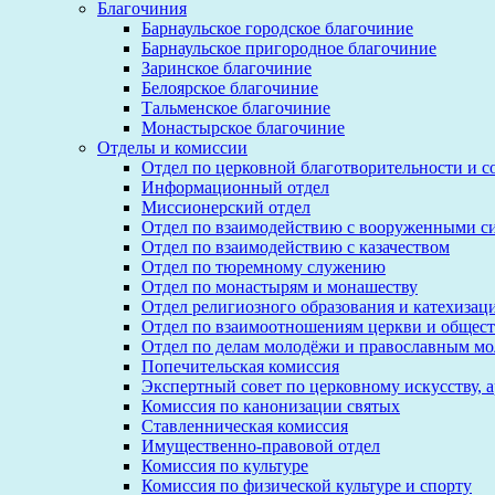
Благочиния
Барнаульское городское благочиние
Барнаульское пригородное благочиние
Заринское благочиние
Белоярское благочиние
Тальменское благочиние
Монастырское благочиние
Отделы и комиссии
Отдел по церковной благотворительности и 
Информационный отдел
Миссионерский отдел
Отдел по взаимодействию с вооруженными с
Отдел по взаимодействию с казачеством
Отдел по тюремному служению
Отдел по монастырям и монашеству
Отдел религиозного образования и катехизац
Отдел по взаимоотношениям церкви и общест
Отдел по делам молодёжи и православным м
Попечительская комиссия
Экспертный совет по церковному искусству, 
Комиссия по канонизации святых
Ставленническая комиссия
Имущественно-правовой отдел
Комиссия по культуре
Комиссия по физической культуре и спорту