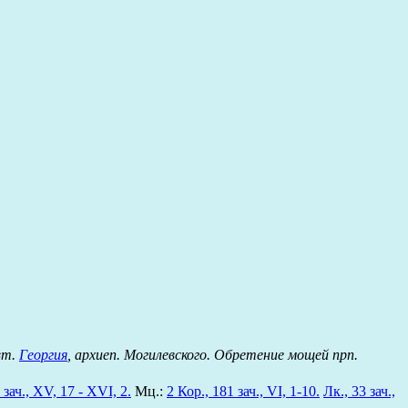
вт.
Георгия
, архиеп. Могилевского. Обретение мощей прп.
 зач., XV, 17 - XVI, 2.
Мц.:
2 Кор., 181 зач., VI, 1-10.
Лк., 33 зач.,