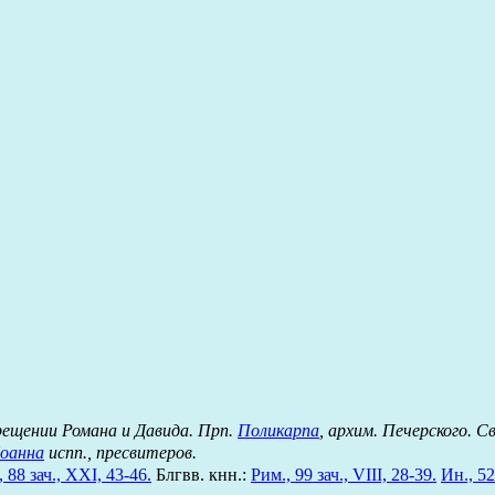
Крещении Романа и Давида. Прп.
Поликарпа
, архим. Печерского. С
оанна
испп., пресвитеров.
 88 зач., XXI, 43-46.
Блгвв. кнн.:
Рим., 99 зач., VIII, 28-39.
Ин., 52