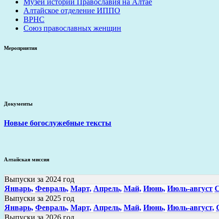
Музей истории Православия на Алтае
Алтайское отделение ИППО
ВРНС
Союз православных женщин
Мероприятия
Документы
Новые богослужебные тексты
Алтайская миссия
Выпуски за 2024 год
Январь,
Февраль,
Март,
Апрель,
Май,
Июнь,
Июль-август
С
Выпуски за 2025 год
Январь,
Февраль,
Март,
Апрель,
Май,
Июнь,
Июль-август,
Выпуски за 2026 год