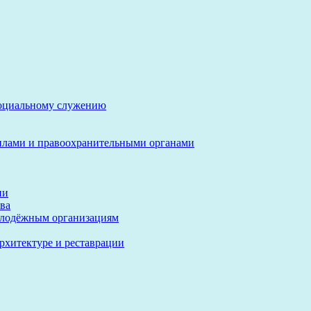
социальному служению
илами и правоохранительными органами
ии
ва
олодёжным организациям
архитектуре и реставрации