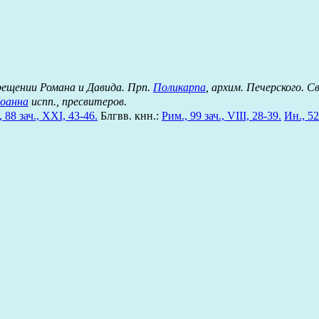
Крещении Романа и Давида. Прп.
Поликарпа
, архим. Печерского. С
оанна
испп., пресвитеров.
 88 зач., XXI, 43-46.
Блгвв. кнн.:
Рим., 99 зач., VIII, 28-39.
Ин., 52