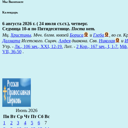
Мы Вконтакте
Календарь
6 августа 2026 г. ( 24 июля ст.ст.), четверг.
Седмица 10-я по Пятидесятнице.
Поста нет.
Мц.
Христины
. Мчч. блгвв. князей
Бориса
и
Глеба
, во св. 
Далмата
Исетского. Сщмч.
Алфея
диакона. Свв.
Николая
и
И
Утр. -
Лк., 106 зач., XXI, 12-19.
Лит. -
2 Кор., 167 зач., I, 1-7.
Мф.,
VII, 36-50
.
Июнь 2026
Пн
Вт
Ср
Чт
Пт
Сб
Вс
1
2
3
4
5
6
7