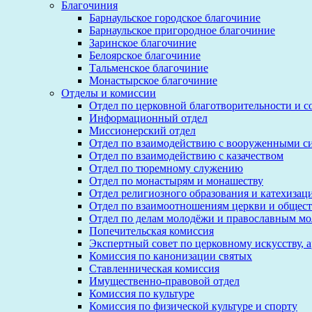
Благочиния
Барнаульское городское благочиние
Барнаульское пригородное благочиние
Заринское благочиние
Белоярское благочиние
Тальменское благочиние
Монастырское благочиние
Отделы и комиссии
Отдел по церковной благотворительности и 
Информационный отдел
Миссионерский отдел
Отдел по взаимодействию с вооруженными с
Отдел по взаимодействию с казачеством
Отдел по тюремному служению
Отдел по монастырям и монашеству
Отдел религиозного образования и катехизац
Отдел по взаимоотношениям церкви и общест
Отдел по делам молодёжи и православным м
Попечительская комиссия
Экспертный совет по церковному искусству, 
Комиссия по канонизации святых
Ставленническая комиссия
Имущественно-правовой отдел
Комиссия по культуре
Комиссия по физической культуре и спорту