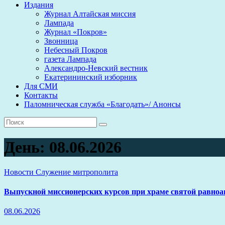
Издания
Журнал Алтайская миссия
Лампада
Журнал «Покров»
Звонница
Небесный Покров
газета Лампада
Александро-Невский вестник
Екатерининский изборник
Для СМИ
Контакты
Паломническая служба «Благодать»/ Анонсы
День:
08.06.2026
Новости
Служение митрополита
Выпускной миссионерских курсов при храме святой равноа
08.06.2026