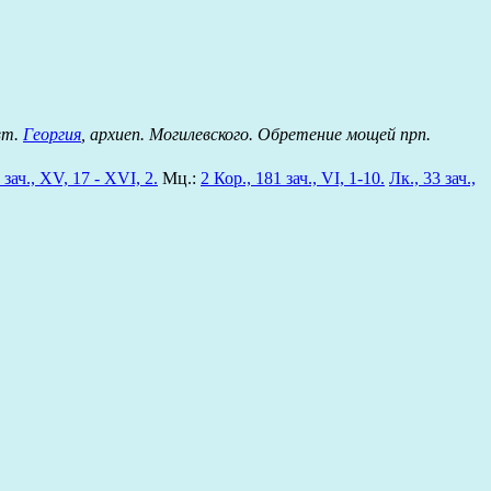
вт.
Георгия
, архиеп. Могилевского. Обретение мощей прп.
 зач., XV, 17 - XVI, 2.
Мц.:
2 Кор., 181 зач., VI, 1-10.
Лк., 33 зач.,