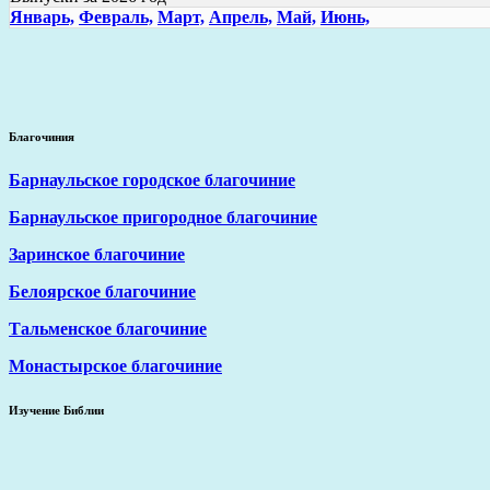
Январь,
Февраль,
Март,
Апрель,
Май,
Июнь,
Благочиния
Барнаульское городское благочиние
Барнаульское пригородное благочиние
Заринское благочиние
Белоярское благочиние
Тальменское благочиние
Монастырское благочиние
Изучение Библии