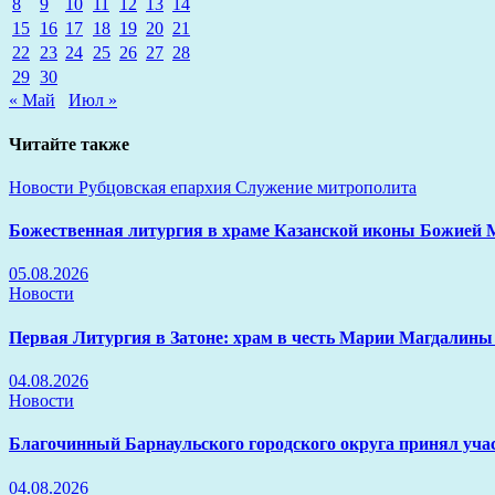
8
9
10
11
12
13
14
15
16
17
18
19
20
21
22
23
24
25
26
27
28
29
30
« Май
Июл »
Читайте также
Новости
Рубцовская епархия
Служение митрополита
Божественная литургия в храме Казанской иконы Божией 
05.08.2026
Новости
Первая Литургия в Затоне: храм в честь Марии Магдалины
04.08.2026
Новости
Благочинный Барнаульского городского округа принял уча
04.08.2026