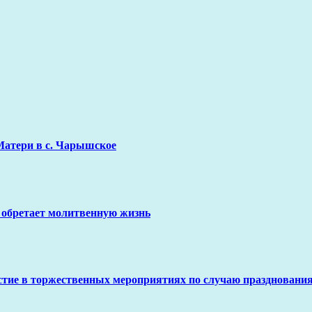
Матери в с. Чарышское
 обретает молитвенную жизнь
стие в торжественных мероприятиях по случаю праздновани