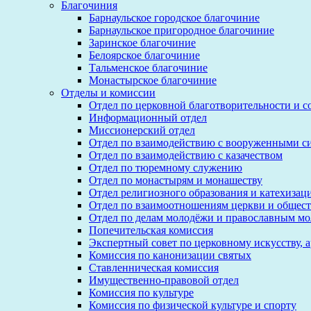
Благочиния
Барнаульское городское благочиние
Барнаульское пригородное благочиние
Заринское благочиние
Белоярское благочиние
Тальменское благочиние
Монастырское благочиние
Отделы и комиссии
Отдел по церковной благотворительности и 
Информационный отдел
Миссионерский отдел
Отдел по взаимодействию с вооруженными с
Отдел по взаимодействию с казачеством
Отдел по тюремному служению
Отдел по монастырям и монашеству
Отдел религиозного образования и катехизац
Отдел по взаимоотношениям церкви и общест
Отдел по делам молодёжи и православным м
Попечительская комиссия
Экспертный совет по церковному искусству, 
Комиссия по канонизации святых
Ставленническая комиссия
Имущественно-правовой отдел
Комиссия по культуре
Комиссия по физической культуре и спорту