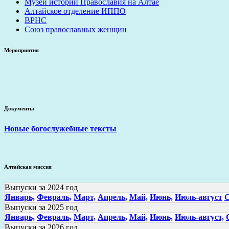
Музей истории Православия на Алтае
Алтайское отделение ИППО
ВРНС
Союз православных женщин
Мероприятия
Документы
Новые богослужебные тексты
Алтайская миссия
Выпуски за 2024 год
Январь,
Февраль,
Март,
Апрель,
Май,
Июнь,
Июль-август
С
Выпуски за 2025 год
Январь,
Февраль,
Март,
Апрель,
Май,
Июнь,
Июль-август,
Выпуски за 2026 год