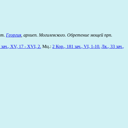
вт.
Георгия
, архиеп. Могилевского. Обретение мощей прп.
 зач., XV, 17 - XVI, 2.
Мц.:
2 Кор., 181 зач., VI, 1-10.
Лк., 33 зач.,