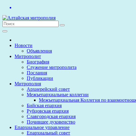
Перейти
к
содержимому
Новости
Объявления
Митрополит
Биография
Служение митрополита
Послания
Публикации
Митрополия
Архиерейский совет
Межъепархиальные коллегии
Межъепархиальная Коллегия по взаимоотнош
Бийская епархия
Рубцовская епархия
Славгородская епархия
Почившее духовенство
Епархиальное управление
Епархиальный совет