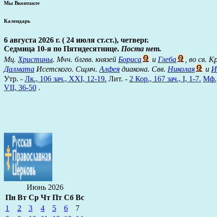
Мы Вконтакте
Календарь
6 августа 2026 г. ( 24 июля ст.ст.), четверг.
Седмица 10-я по Пятидесятнице.
Поста нет.
Мц.
Христины
. Мчч. блгвв. князей
Бориса
и
Глеба
, во св. 
Далмата
Исетского. Сщмч.
Алфея
диакона. Свв.
Николая
и
И
Утр. -
Лк., 106 зач., XXI, 12-19.
Лит. -
2 Кор., 167 зач., I, 1-7.
Мф.,
VII, 36-50
.
Июнь 2026
Пн
Вт
Ср
Чт
Пт
Сб
Вс
1
2
3
4
5
6
7