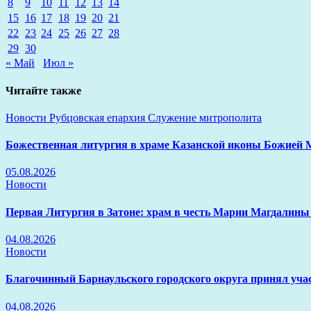
8
9
10
11
12
13
14
15
16
17
18
19
20
21
22
23
24
25
26
27
28
29
30
« Май
Июл »
Читайте также
Новости
Рубцовская епархия
Служение митрополита
Божественная литургия в храме Казанской иконы Божией 
05.08.2026
Новости
Первая Литургия в Затоне: храм в честь Марии Магдалины
04.08.2026
Новости
Благочинный Барнаульского городского округа принял уча
04.08.2026