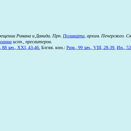
Крещении Романа и Давида. Прп.
Поликарпа
, архим. Печерского. С
оанна
испп., пресвитеров.
 88 зач., XXI, 43-46.
Блгвв. кнн.:
Рим., 99 зач., VIII, 28-39.
Ин., 52