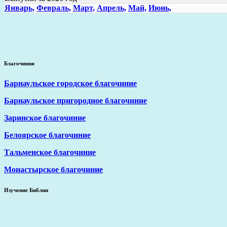
Январь,
Февраль,
Март,
Апрель,
Май,
Июнь,
Благочиния
Барнаульское городское благочиние
Барнаульское пригородное благочиние
Заринское благочиние
Белоярское благочиние
Тальменское благочиние
Монастырское благочиние
Изучение Библии