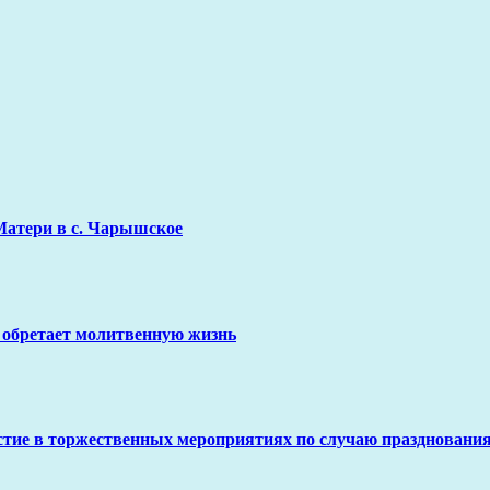
Матери в с. Чарышское
 обретает молитвенную жизнь
стие в торжественных мероприятиях по случаю праздновани