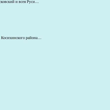
сковский и всея Руси…
во Косихинского района…