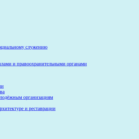
социальному служению
илами и правоохранительными органами
ии
ва
олодёжным организациям
архитектуре и реставрации