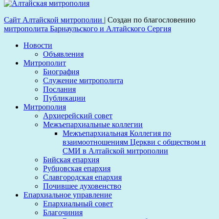
Сайт Алтайской митрополии
|
Создан по благословению
митрополита Барнаульского и Алтайского Сергия
Новости
Объявления
Митрополит
Биография
Служение митрополита
Послания
Публикации
Митрополия
Архиерейский совет
Межъепархиальные коллегии
Межъепархиальная Коллегия по
взаимоотношениям Церкви с обществом и
СМИ в Алтайской митрополии
Бийская епархия
Рубцовская епархия
Славгородская епархия
Почившее духовенство
Епархиальное управление
Епархиальный совет
Благочиния