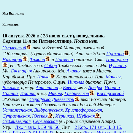
Мы Вконтакте
Календарь
10 августа 2026 г. ( 28 июля ст.ст.), понедельник.
Седмица 11-я по Пятидесятнице.
Поста нет.
Смоленской
иконы Божией Матери, именуемой
"Одигитрия" (Путеводительница). Апп. от 70-ти
Прохора
,
Никанора
,
Тимона
и
Пармена
диаконов. Свт.
Питирима
, еп. Тамбовского.
Собор
Тамбовских святых. Мч.
Иулиана
.
Мч.
Евстафия
Анкирского. Мч.
Акакия
, иже в Милете
Карийском. Прп.
Павла
Ксиропотамского. Прп.
Моисея
,
чудотворца Печерского. Сщмч.
Николая
диакона. Прмч.
Василия
, прмцц.
Анастасии
и
Елены
, мчч.
Арефы
,
Иоанна
,
Иоанна
,
Иоанна
и мц.
Мавры
.
Гребневской
,
Костромской
и"Умиление"
Серафимо-Дивеевской
икон Божией Матери.
Чтимые списки со Смоленской иконы Божией Матери:
Устюженская
,
Выдропусская
,
Христофоровская
,
Супрасльская
,
Югская
,
Игрицкая
,
Шуйская
,
Седмиезерная
,
Сергиевская
(в Троице-Сергиевой Лавре).
Утр. -
Лк., 4 зач., I, 39-49, 56.
Лит. -
2 Кор., 171 зач., II, 3-15.
Мф., 94 зач., XXIII, 13-22.
Богородицы:
Флп., 240 зач., II, 5-11.