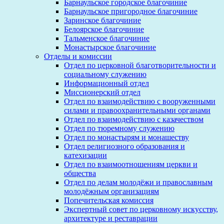
Барнаульское городское благочиние
Барнаульское пригородное благочиние
Заринское благочиние
Белоярское благочиние
Тальменское благочиние
Монастырское благочиние
Отделы и комиссии
Отдел по церковной благотворительности и
социальному служению
Информационный отдел
Миссионерский отдел
Отдел по взаимодействию с вооруженными
силами и правоохранительными органами
Отдел по взаимодействию с казачеством
Отдел по тюремному служению
Отдел по монастырям и монашеству
Отдел религиозного образования и
катехизации
Отдел по взаимоотношениям церкви и
общества
Отдел по делам молодёжи и православным
молодёжным организациям
Попечительская комиссия
Экспертный совет по церковному искусству,
архитектуре и реставрации