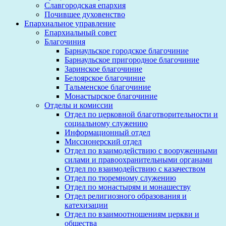
Славгородская епархия
Почившее духовенство
Епархиальное управление
Епархиальный совет
Благочиния
Барнаульское городское благочиние
Барнаульское пригородное благочиние
Заринское благочиние
Белоярское благочиние
Тальменское благочиние
Монастырское благочиние
Отделы и комиссии
Отдел по церковной благотворительности и
социальному служению
Информационный отдел
Миссионерский отдел
Отдел по взаимодействию с вооруженными
силами и правоохранительными органами
Отдел по взаимодействию с казачеством
Отдел по тюремному служению
Отдел по монастырям и монашеству
Отдел религиозного образования и
катехизации
Отдел по взаимоотношениям церкви и
общества