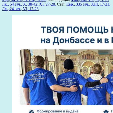
Лк., 54 зач., X, 38-42; XI, 27-28.
Свт.:
Евр., 335 зач., XIII, 17-21.
Лк., 24 зач., VI, 17-23
.