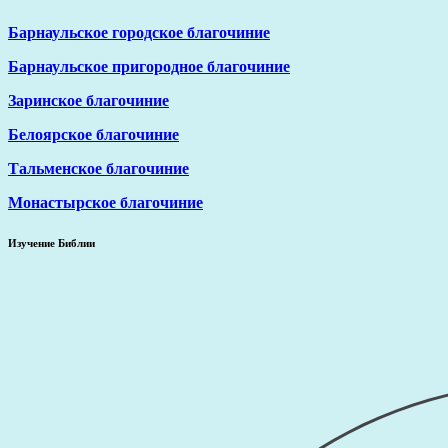
Барнаульское городское благочиние
Барнаульское пригородное благочиние
Заринское благочиние
Белоярское благочиние
Тальменское благочиние
Монастырское благочиние
Изучение Библии