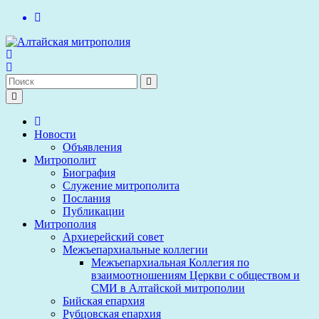
Перейти
к
содержимому
Новости
Объявления
Митрополит
Биография
Служение митрополита
Послания
Публикации
Митрополия
Архиерейский совет
Межъепархиальные коллегии
Межъепархиальная Коллегия по
взаимоотношениям Церкви с обществом и
СМИ в Алтайской митрополии
Бийская епархия
Рубцовская епархия