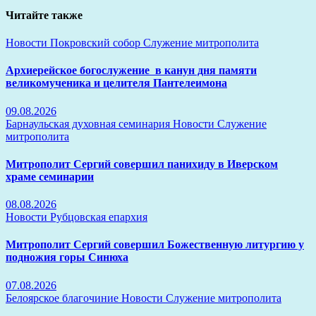
Читайте также
Новости
Покровский собор
Служение митрополита
Архиерейское богослужение в канун дня памяти
великомученика и целителя Пантелеимона
09.08.2026
Барнаульская духовная семинария
Новости
Служение
митрополита
Митрополит Сергий совершил панихиду в Иверском
храме семинарии
08.08.2026
Новости
Рубцовская епархия
Митрополит Сергий совершил Божественную литургию у
подножия горы Синюха
07.08.2026
Белоярское благочиние
Новости
Служение митрополита