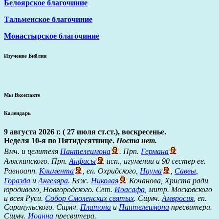
Белоярское благочиние
Тальменское благочиние
Монастырское благочиние
Изучение Библии
Мы Вконтакте
Календарь
9 августа 2026 г. ( 27 июля ст.ст.), воскресенье.
Неделя 10-я по Пятидесятнице.
Поста нет.
Вмч. и целителя
Пантелеимона
. Прп.
Германа
Аляскинского. Прп.
Анфисы
исп., игумении и 90 сестер ее.
Равноапп.
Климента
, еп. Охридского,
Наума
,
Саввы
,
Горазда
и
Ангеляра
. Блж.
Николая
Кочанова, Христа ради
юродивого, Новгородского. Свт.
Иоасафа
, митр. Московского
и всея Руси.
Собор Смоленских святых
. Сщмч.
Амвросия
, еп.
Сарапульского. Сщмч.
Платона
и
Пантелеимона
пресвитера.
Сщмч.
Иоанна
пресвитера.