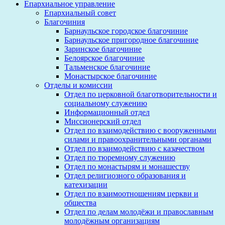
Епархиальное управление
Епархиальный совет
Благочиния
Барнаульское городское благочиние
Барнаульское пригородное благочиние
Заринское благочиние
Белоярское благочиние
Тальменское благочиние
Монастырское благочиние
Отделы и комиссии
Отдел по церковной благотворительности и
социальному служению
Информационный отдел
Миссионерский отдел
Отдел по взаимодействию с вооруженными
силами и правоохранительными органами
Отдел по взаимодействию с казачеством
Отдел по тюремному служению
Отдел по монастырям и монашеству
Отдел религиозного образования и
катехизации
Отдел по взаимоотношениям церкви и
общества
Отдел по делам молодёжи и православным
молодёжным организациям