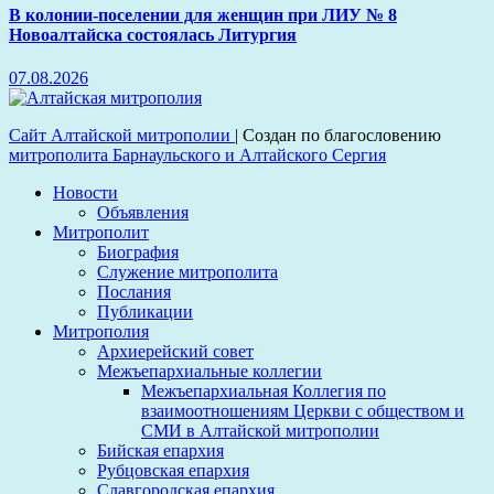
В колонии-поселении для женщин при ЛИУ № 8
Новоалтайска состоялась Литургия
07.08.2026
Сайт Алтайской митрополии
|
Создан по благословению
митрополита Барнаульского и Алтайского Сергия
Новости
Объявления
Митрополит
Биография
Служение митрополита
Послания
Публикации
Митрополия
Архиерейский совет
Межъепархиальные коллегии
Межъепархиальная Коллегия по
взаимоотношениям Церкви с обществом и
СМИ в Алтайской митрополии
Бийская епархия
Рубцовская епархия
Славгородская епархия