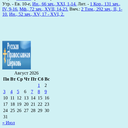
Утр. - Ев. 10-е,
Ин., 66 зач., XXI, 1-14.
Лит. -
1 Кор., 131 зач.,
IV, 9-16.
Мф., 72 зач., XVII, 14-23.
Вмч.:
2 Тим., 292 зач., II, 1-
10.
Ин., 52 зач., XV, 17 - XVI, 2.
Август 2026
Пн
Вт
Ср
Чт
Пт
Сб
Вс
1
2
3
4
5
6
7
8
9
10
11
12
13
14
15
16
17
18
19
20
21
22
23
24
25
26
27
28
29
30
31
« Июл