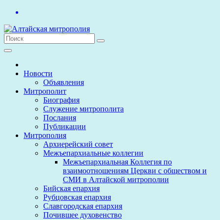
Перейти
к
содержимому
Новости
Объявления
Митрополит
Биография
Служение митрополита
Послания
Публикации
Митрополия
Архиерейский совет
Межъепархиальные коллегии
Межъепархиальная Коллегия по
взаимоотношениям Церкви с обществом и
СМИ в Алтайской митрополии
Бийская епархия
Рубцовская епархия
Славгородская епархия
Почившее духовенство