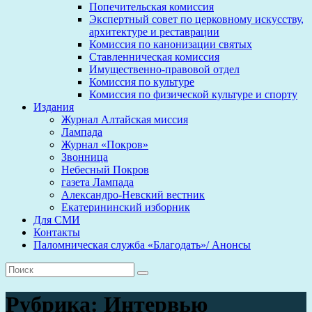
Попечительская комиссия
Экспертный совет по церковному искусству,
архитектуре и реставрации
Комиссия по канонизации святых
Ставленническая комиссия
Имущественно-правовой отдел
Комиссия по культуре
Комиссия по физической культуре и спорту
Издания
Журнал Алтайская миссия
Лампада
Журнал «Покров»
Звонница
Небесный Покров
газета Лампада
Александро-Невский вестник
Екатерининский изборник
Для СМИ
Контакты
Паломническая служба «Благодать»/ Анонсы
Рубрика:
Интервью