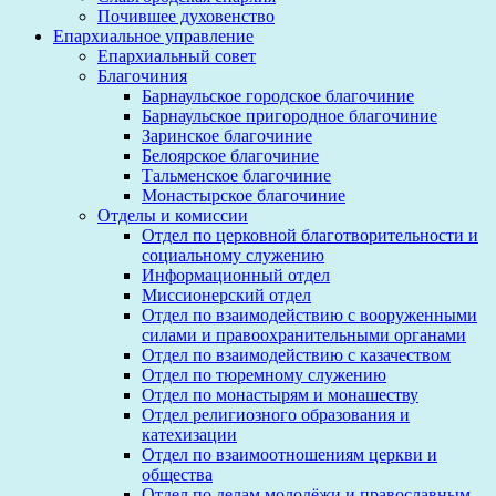
Почившее духовенство
Епархиальное управление
Епархиальный совет
Благочиния
Барнаульское городское благочиние
Барнаульское пригородное благочиние
Заринское благочиние
Белоярское благочиние
Тальменское благочиние
Монастырское благочиние
Отделы и комиссии
Отдел по церковной благотворительности и
социальному служению
Информационный отдел
Миссионерский отдел
Отдел по взаимодействию с вооруженными
силами и правоохранительными органами
Отдел по взаимодействию с казачеством
Отдел по тюремному служению
Отдел по монастырям и монашеству
Отдел религиозного образования и
катехизации
Отдел по взаимоотношениям церкви и
общества
Отдел по делам молодёжи и православным