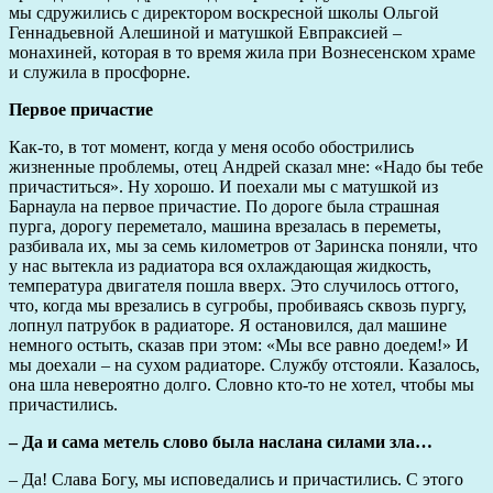
мы сдружились с директором воскресной школы Ольгой
Геннадьевной Алешиной и матушкой Евпраксией –
монахиней, которая в то время жила при Вознесенском храме
и служила в просфорне.
Первое причастие
Как-то, в тот момент, когда у меня особо обострились
жизненные проблемы, отец Андрей сказал мне: «Надо бы тебе
причаститься». Ну хорошо. И поехали мы с матушкой из
Барнаула на первое причастие. По дороге была страшная
пурга, дорогу переметало, машина врезалась в переметы,
разбивала их, мы за семь километров от Заринска поняли, что
у нас вытекла из радиатора вся охлаждающая жидкость,
температура двигателя пошла вверх. Это случилось оттого,
что, когда мы врезались в сугробы, пробиваясь сквозь пургу,
лопнул патрубок в радиаторе. Я остановился, дал машине
немного остыть, сказав при этом: «Мы все равно доедем!» И
мы доехали – на сухом радиаторе. Службу отстояли. Казалось,
она шла невероятно долго. Словно кто-то не хотел, чтобы мы
причастились.
– Да и сама метель слово была наслана силами зла…
– Да! Слава Богу, мы исповедались и причастились. С этого