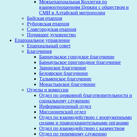
Межъепархиальная Коллегия по
взаимоотношениям Церкви с обществом и
СМИ в Алтайской митрополии
Бийская епархия
Рубцовская епархия
Славгородская епархия
Почившее духовенство
Епархиальное управление
Епархиальный совет
Благочиния
Барнаульское городское благочиние
Барнаульское пригородное благочиние
Заринское благочиние
Белоярское благочиние
Тальменское благочиние
Монастырское благочиние
Отделы и комиссии
Отдел по церковной благотворительности и
социальному служению
Информационный отдел
Миссионерский отдел
Отдел по взаимодействию с вооруженными
силами и правоохранительными органами
Отдел по взаимодействию с казачеством
Отдел по тюремному служению