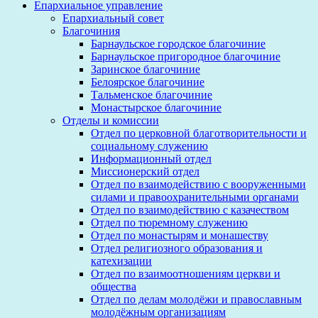
Епархиальное управление
Епархиальный совет
Благочиния
Барнаульское городское благочиние
Барнаульское пригородное благочиние
Заринское благочиние
Белоярское благочиние
Тальменское благочиние
Монастырское благочиние
Отделы и комиссии
Отдел по церковной благотворительности и
социальному служению
Информационный отдел
Миссионерский отдел
Отдел по взаимодействию с вооруженными
силами и правоохранительными органами
Отдел по взаимодействию с казачеством
Отдел по тюремному служению
Отдел по монастырям и монашеству
Отдел религиозного образования и
катехизации
Отдел по взаимоотношениям церкви и
общества
Отдел по делам молодёжи и православным
молодёжным организациям