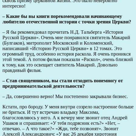
сквозь призму церковной жизни. Это было невероятно
интересно!
– Какие бы вы книги порекомендовали начинающему
любителю отечественной истории с точки зрения Церкви?
– Я бы рекомендовал прочитать Н.Д. Тальберга «История
Русской Церкви». Очень мне понравился святитель Макарий
(Булгаков), митрополит Московский и Коломенский,
написавший «Историю Русской Церкви» в 12 томах. Это
огромный труд, особенно история раскола. Я очень проникся
этой темой. А потом фильм показали «Раскол», очень близкий
к тому, как это освещает святитель Макарий. Довольно
правдивый фильм.
– Став священником, вы стали отходить понемногу от
предпринимательской деятельности?
– Да, совершенно верно! Мы постепенно закрывали бизнес.
Кстати, про бороду. У меня внутри созрело настроение больше
не бриться. И тут встречаю владыку Максима,
благословляюсь у него. А к вечеру мне звонит отец Андрей
Ушаков и спрашивает: «У тебя подрясник есть?» «Нет, –
отвечаю. – А что такое?» «Жди, тебе позвонят». Звонит
Алексей Александрович: «У вас 26 декабря хиротония