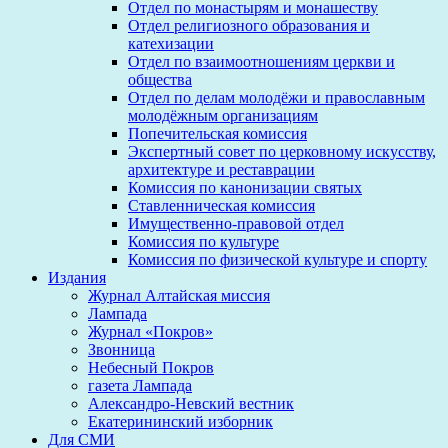
Отдел по монастырям и монашеству
Отдел религиозного образования и
катехизации
Отдел по взаимоотношениям церкви и
общества
Отдел по делам молодёжи и православным
молодёжным организациям
Попечительская комиссия
Экспертный совет по церковному искусству,
архитектуре и реставрации
Комиссия по канонизации святых
Ставленническая комиссия
Имущественно-правовой отдел
Комиссия по культуре
Комиссия по физической культуре и спорту
Издания
Журнал Алтайская миссия
Лампада
Журнал «Покров»
Звонница
Небесный Покров
газета Лампада
Александро-Невский вестник
Екатерининский изборник
Для СМИ