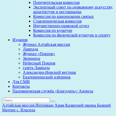
Попечительская комиссия
Экспертный совет по церковному искусству,
архитектуре и реставрации
Комиссия по канонизации святых
Ставленническая комиссия
Имущественно-правовой отдел
Комиссия по культуре
Комиссия по физической культуре и спорту
Издания
Журнал Алтайская миссия
Лампада
Журнал «Покров»
Звонница
Небесный Покров
газета Лампада
Александро-Невский вестник
Екатерининский изборник
Для СМИ
Контакты
Паломническая служба «Благодать»/ Анонсы
Алтайская миссия
Интервью
Храм Казанской иконы Божией
Матери с. Власиха