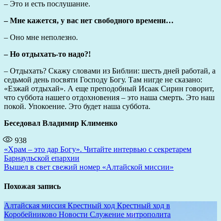
– Это и есть послушание.
– Мне кажется, у вас нет свободного времени…
– Оно мне неполезно.
– Но отдыхать-то надо?!
– Отдыхать? Скажу словами из Библии: шесть дней работай, а
седьмой день посвяти Господу Богу. Там нигде не сказано:
«Езжай отдыхай». А еще преподобный Исаак Сирин говорит,
что суббота нашего отдохновения – это наша смерть. Это наш
покой. Упокоение. Это будет наша суббота.
Беседовал Владимир Клименко
938
Навигация
«Храм – это дар Богу». Читайте интервью с секретарем
Барнаульской епархии
по
Вышел в свет свежий номер «Алтайской миссии»
записям
Похожая запись
Алтайская миссия
Крестный ход
Крестный ход в
Коробейниково
Новости
Служение митрополита