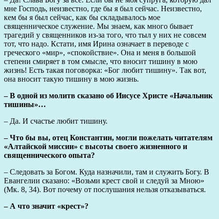
мне Господь, неизвестно, где бы я был сейчас. Неизвестно,
кем бы я был сейчас, как бы складывалось мое
священническое служение. Мы знаем, как много бывает
трагедий у священников из-за того, что тыл у них не совсем
тот, что надо. Кстати, имя Ирина означает в переводе с
греческого «мир», «спокойствие». Она и меня в большой
степени смиряет в том смысле, что вносит тишину в мою
жизнь! Есть такая поговорка: «Бог любит тишину». Так вот,
она вносит такую тишину в мою жизнь.
– В одной из молитв сказано об Иисусе Христе «Начальник
тишины»…
– Да. И счастье любит тишину.
– Что бы вы, отец Константин, могли пожелать читателям
«Алтайской миссии» с высоты своего жизненного и
священнического опыта?
– Следовать за Богом. Куда назначили, там и служить Богу. В
Евангелии сказано: «Возьми крест свой и следуй за Мною»
(Мк. 8, 34). Вот почему от послушания нельзя отказываться.
– А что значит «крест»?