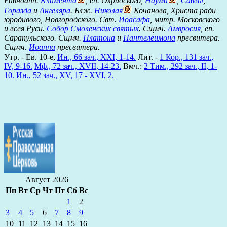
Равноапп.
Климента
, еп. Охридского,
Наума
,
Саввы
,
Горазда
и
Ангеляра
. Блж.
Николая
Кочанова, Христа ради
юродивого, Новгородского. Свт.
Иоасафа
, митр. Московского
и всея Руси.
Собор Смоленских святых
. Сщмч.
Амвросия
, еп.
Сарапульского. Сщмч.
Платона
и
Пантелеимона
пресвитера.
Сщмч.
Иоанна
пресвитера.
Утр. - Ев. 10-е,
Ин., 66 зач., XXI, 1-14.
Лит. -
1 Кор., 131 зач.,
IV, 9-16.
Мф., 72 зач., XVII, 14-23.
Вмч.:
2 Тим., 292 зач., II, 1-
10.
Ин., 52 зач., XV, 17 - XVI, 2.
Август 2026
Пн
Вт
Ср
Чт
Пт
Сб
Вс
1
2
3
4
5
6
7
8
9
10
11
12
13
14
15
16