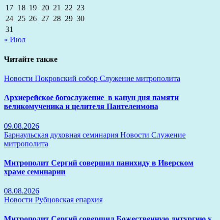
17
18
19
20
21
22
23
24
25
26
27
28
29
30
31
« Июл
Читайте также
Новости
Покровский собор
Служение митрополита
Архиерейское богослужение в канун дня памяти
великомученика и целителя Пантелеимона
09.08.2026
Барнаульская духовная семинария
Новости
Служение
митрополита
Митрополит Сергий совершил панихиду в Иверском
храме семинарии
08.08.2026
Новости
Рубцовская епархия
Митрополит Сергий совершил Божественную литургию у