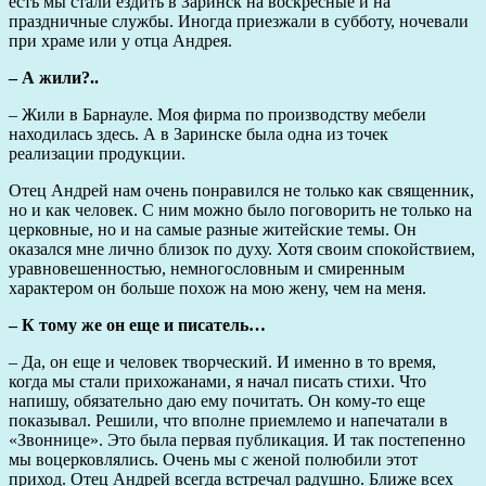
есть мы стали ездить в Заринск на воскресные и на
праздничные службы. Иногда приезжали в субботу, ночевали
при храме или у отца Андрея.
– А жили?..
– Жили в Барнауле. Моя фирма по производству мебели
находилась здесь. А в Заринске была одна из точек
реализации продукции.
Отец Андрей нам очень понравился не только как священник,
но и как человек. С ним можно было поговорить не только на
церковные, но и на самые разные житейские темы. Он
оказался мне лично близок по духу. Хотя своим спокойствием,
уравновешенностью, немногословным и смиренным
характером он больше похож на мою жену, чем на меня.
– К тому же он еще и писатель…
– Да, он еще и человек творческий. И именно в то время,
когда мы стали прихожанами, я начал писать стихи. Что
напишу, обязательно даю ему почитать. Он кому-то еще
показывал. Решили, что вполне приемлемо и напечатали в
«Звоннице». Это была первая публикация. И так постепенно
мы воцерковлялись. Очень мы с женой полюбили этот
приход. Отец Андрей всегда встречал радушно. Ближе всех