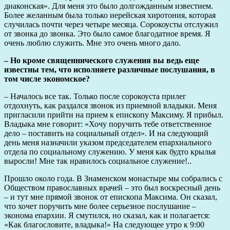
диаконская». Для меня это было долгожданным известием.
Более желанным была только иерейская хиротония, которая
случилась почти через четыре месяца. Сорокоусты отслужил
от звонка до звонка. Это было самое благодатное время. Я
очень люблю служить. Мне это очень много дало.
– Но кроме священнического служения вы ведь еще
известны тем, что исполняете различные послушания, в
том числе экономское?
– Началось все так. Только после сорокоуста прилег
отдохнуть, как раздался звонок из приемной владыки. Меня
пригласили прийти на прием к епископу Максиму. Я прибыл.
Владыка мне говорит: «Хочу поручить тебе ответственное
дело – поставить на социальный отдел». И на следующий
день меня назначили указом председателем епархиального
отдела по социальному служению. У меня как будто крылья
выросли! Мне так нравилось социальное служение!..
Прошло около года. В Знаменском монастыре мы собрались с
Обществом православных врачей – это был воскресный день
– и тут мне прямой звонок от епископа Максима. Он сказал,
что хочет поручить мне более серьезное послушание –
эконома епархии. Я смутился, но сказал, как и полагается:
«Как благословите, владыка!» На следующее утро к 9:00