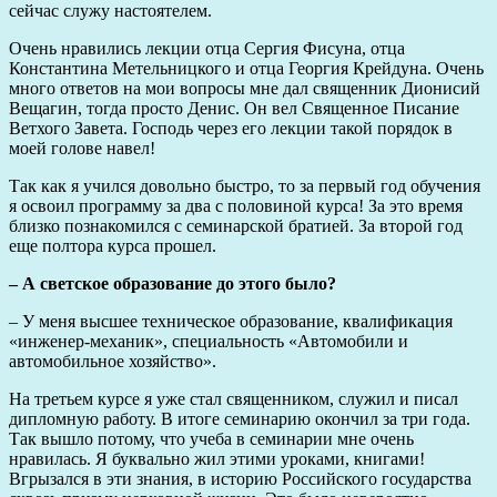
сейчас служу настоятелем.
Очень нравились лекции отца Сергия Фисуна, отца
Константина Метельницкого и отца Георгия Крейдуна. Очень
много ответов на мои вопросы мне дал священник Дионисий
Вещагин, тогда просто Денис. Он вел Священное Писание
Ветхого Завета. Господь через его лекции такой порядок в
моей голове навел!
Так как я учился довольно быстро, то за первый год обучения
я освоил программу за два с половиной курса! За это время
близко познакомился с семинарской братией. За второй год
еще полтора курса прошел.
– А светское образование до этого было?
– У меня высшее техническое образование, квалификация
«инженер-механик», специальность «Автомобили и
автомобильное хозяйство».
На третьем курсе я уже стал священником, служил и писал
дипломную работу. В итоге семинарию окончил за три года.
Так вышло потому, что учеба в семинарии мне очень
нравилась. Я буквально жил этими уроками, книгами!
Вгрызался в эти знания, в историю Российского государства