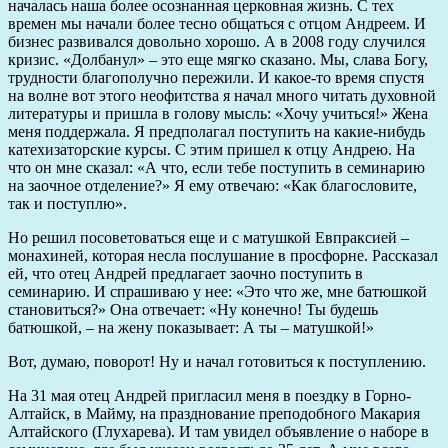
началась наша более осознанная церковная жизнь. С тех
времен мы начали более тесно общаться с отцом Андреем. И
бизнес развивался довольно хорошо. А в 2008 году случился
кризис. «Долбанул» – это еще мягко сказано. Мы, слава Богу,
трудности благополучно пережили. И какое-то время спустя
на волне вот этого неофитства я начал много читать духовной
литературы и пришла в голову мысль: «Хочу учиться!» Жена
меня поддержала. Я предполагал поступить на какие-нибудь
катехизаторские курсы. С этим пришел к отцу Андрею. На
что он мне сказал: «А что, если тебе поступить в семинарию
на заочное отделение?» Я ему отвечаю: «Как благословите,
так и поступлю».
Но решил посоветоваться еще и с матушкой Евпраксией –
монахиней, которая несла послушание в просфорне. Рассказал
ей, что отец Андрей предлагает заочно поступить в
семинарию. И спрашиваю у нее: «Это что же, мне батюшкой
становиться?» Она отвечает: «Ну конечно! Ты будешь
батюшкой, – на жену показывает: А ты – матушкой!»
Вот, думаю, поворот! Ну и начал готовиться к поступлению.
На 31 мая отец Андрей пригласил меня в поездку в Горно-
Алтайск, в Майму, на празднование преподобного Макария
Алтайского (Глухарева). И там увидел объявление о наборе в