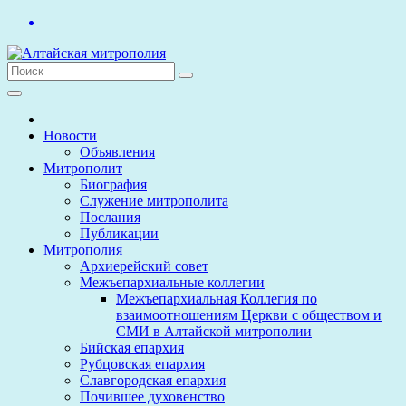
Перейти
к
содержимому
Новости
Объявления
Митрополит
Биография
Служение митрополита
Послания
Публикации
Митрополия
Архиерейский совет
Межъепархиальные коллегии
Межъепархиальная Коллегия по
взаимоотношениям Церкви с обществом и
СМИ в Алтайской митрополии
Бийская епархия
Рубцовская епархия
Славгородская епархия
Почившее духовенство