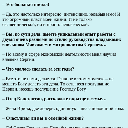
– Это большая школа!
– Да, это настолько интересно, интенсивно, незабываемо! И
это огромный пласт моей жизни. И не только
священнической, но и просто человеческой.
– Вы, по сути дела, имеете уникальный опыт работы с
двумя очень разными по стилю руководства владыками:
епископом Максимом и митрополитом Сергием…
– Но всему в сфере экономской деятельности меня научил
владыка Сергий.
– Что удалось сделать за эти годы?
– Все это не нами делается. Главное в этом моменте – не
мешать Богу делать эти дела. То есть неся послушание
Церкви, несешь послушание Господу Богу.
– Отец Константин, расскажите вкратце о семье…
– Жена Ирина, две дочери, один внук – два с половиной года.
– Счастливы ли вы в семейной жизни?
– Да! Слава Богу за все. Если бы не моя супруга, которую дал