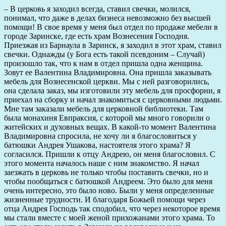
– В церковь я заходил всегда, ставил свечки, молился,
понимал, что даже в делах бизнеса невозможно без высшей
помощи! В свое время у меня был отдел по продаже мебели в
городе Заринске, где есть храм Вознесения Господня.
Приезжая из Барнаула в Заринск, я заходил в этот храм, ставил
свечки. Однажды (у Бога есть такой псевдоним – Случай)
произошло так, что к нам в отдел пришла одна женщина.
Зовут ее Валентина Владимировна. Она пришла заказывать
мебель для Вознесенской церкви. Мы с ней разговорились,
она сделала заказ, мы изготовили эту мебель для просфорни, я
приехал на сборку и начал знакомиться с церковными людьми.
Мне там заказали мебель для церковной библиотеки. Там
была монахиня Евпраксия, с которой мы много говорили о
житейских и духовных вещах. В какой-то момент Валентина
Владимировна спросила, не хочу ли я благословиться у
батюшки Андрея Ушакова, настоятеля этого храма? Я
согласился. Пришли к отцу Андрею, он меня благословил. С
этого момента началось наше с ним знакомство. Я начал
заезжать в церковь не только чтобы поставить свечки, но и
чтобы пообщаться с батюшкой Андреем. Это было для меня
очень интересно, это было ново. Были у меня определенные
жизненные трудности. И благодаря Божьей помощи через
отца Андрея Господь так сподобил, что через некоторое время
мы стали вместе с моей женой прихожанами этого храма. То