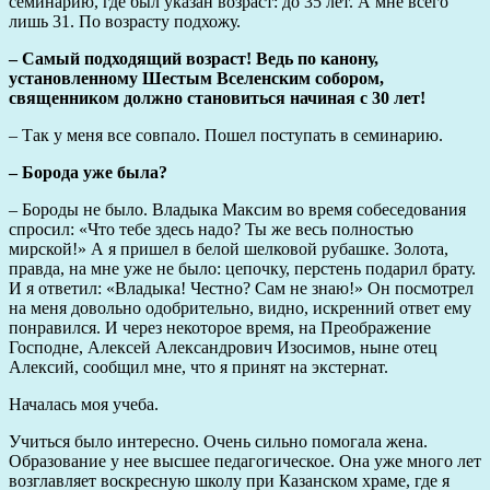
семинарию, где был указан возраст: до 35 лет. А мне всего
лишь 31. По возрасту подхожу.
– Самый подходящий возраст! Ведь по канону,
установленному Шестым Вселенским собором,
священником должно становиться начиная с 30 лет!
– Так у меня все совпало. Пошел поступать в семинарию.
– Борода уже была?
– Бороды не было. Владыка Максим во время собеседования
спросил: «Что тебе здесь надо? Ты же весь полностью
мирской!» А я пришел в белой шелковой рубашке. Золота,
правда, на мне уже не было: цепочку, перстень подарил брату.
И я ответил: «Владыка! Честно? Сам не знаю!» Он посмотрел
на меня довольно одобрительно, видно, искренний ответ ему
понравился. И через некоторое время, на Преображение
Господне, Алексей Александрович Изосимов, ныне отец
Алексий, сообщил мне, что я принят на экстернат.
Началась моя учеба.
Учиться было интересно. Очень сильно помогала жена.
Образование у нее высшее педагогическое. Она уже много лет
возглавляет воскресную школу при Казанском храме, где я