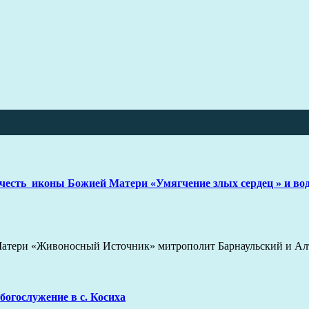
есть иконы Божией Матери «Умягчение злых сердец » и вод
й Матери «Живоносный Источник» митрополит Барнаульский и 
огослужение в с. Косиха