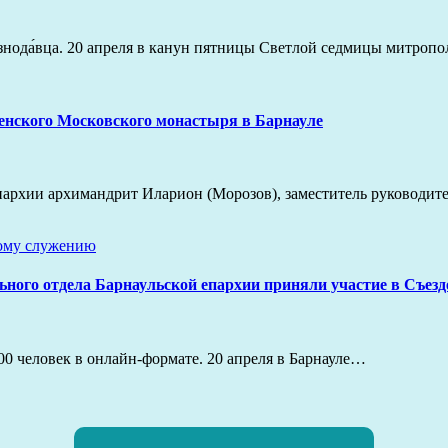
́ Жизнода́вца. 20 апреля в канун пятницы Светлой седмицы митр
енского Московского монастыря в Барнауле
епархии архимандрит Иларион (Морозов), заместитель руководит
ному служению
ьного отдела Барнаульской епархии приняли участие в Съез
000 человек в онлайн-формате. 20 апреля в Барнауле…