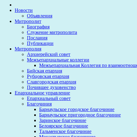
Новости
Объявления
Митрополит
Биография
Служение митрополита
Послания
Публикации
Митрополия
Архиерейский совет
Межъепархиальные коллегии
Межъепархиальная Коллегия по взаимоотнош
Бийская епархия
Рубцовская епархия
Славгородская епархия
Почившее духовенство
Епархиальное управление
Епархиальный совет
Благочиния
Барнаульское городское благочиние
Барнаульское пригородное благочиние
Заринское благочиние
Белоярское благочиние
Тальменское благочиние
Монастырское благочиние