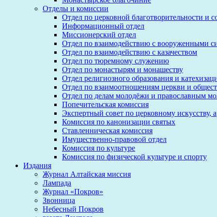
Отделы и комиссии
Отдел по церковной благотворительности и 
Информационный отдел
Миссионерский отдел
Отдел по взаимодействию с вооруженными с
Отдел по взаимодействию с казачеством
Отдел по тюремному служению
Отдел по монастырям и монашеству
Отдел религиозного образования и катехизац
Отдел по взаимоотношениям церкви и общест
Отдел по делам молодёжи и православным м
Попечительская комиссия
Экспертный совет по церковному искусству, 
Комиссия по канонизации святых
Ставленническая комиссия
Имущественно-правовой отдел
Комиссия по культуре
Комиссия по физической культуре и спорту
Издания
Журнал Алтайская миссия
Лампада
Журнал «Покров»
Звонница
Небесный Покров