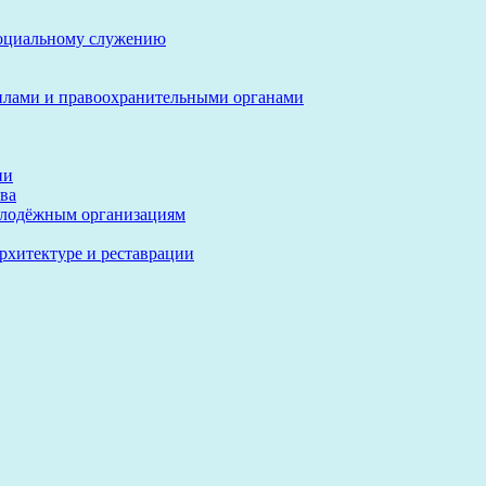
социальному служению
илами и правоохранительными органами
ии
ва
олодёжным организациям
архитектуре и реставрации