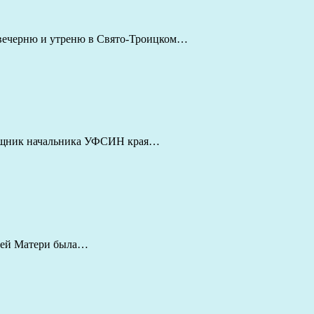
 вечерню и утреню в Свято-Троицком…
мощник начальника УФСИН края…
жией Матери была…