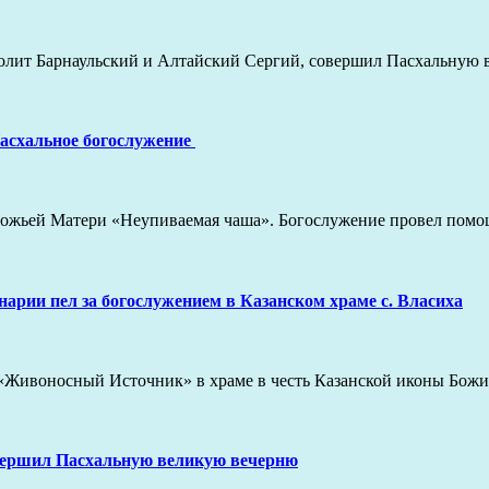
полит Барнаульский и Алтайский Сергий, совершил Пасхальную
асхальное богослужение
 Божьей Матери «Неупиваемая чаша». Богослужение провел по
рии пел за богослужением в Казанском храме с. Власиха
 «Живоносный Источник» в храме в честь Казанской иконы Бо
вершил Пасхальную великую вечерню