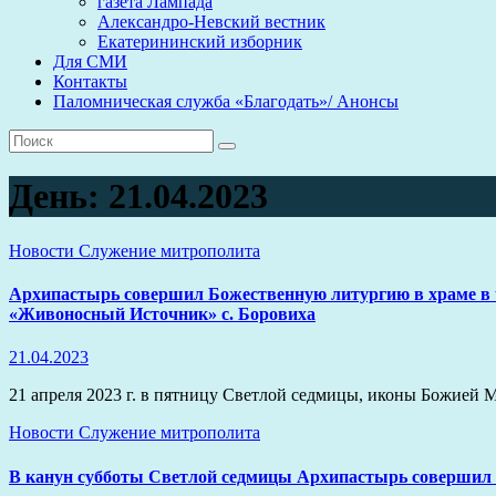
газета Лампада
Александро-Невский вестник
Екатерининский изборник
Для СМИ
Контакты
Паломническая служба «Благодать»/ Анонсы
День:
21.04.2023
Новости
Служение митрополита
Архипастырь совершил Божественную литургию в храме в ч
«Живоносный Источник» с. Боровиха
21.04.2023
21 апреля 2023 г. в пятницу Светлой седмицы, иконы Божие
Новости
Служение митрополита
В канун субботы Светлой седмицы Архипастырь совершил б