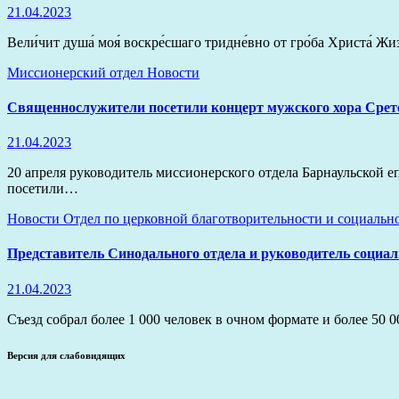
21.04.2023
Вели́чит душа́ моя́ воскре́сшаго тридне́вно от гро́ба Христа
Миссионерский отдел
Новости
Священнослужители посетили концерт мужского хора Срет
21.04.2023
20 апреля руководитель миссионерского отдела Барнаульской 
посетили…
Новости
Отдел по церковной благотворительности и социаль
Представитель Синодального отдела и руководитель социал
21.04.2023
Съезд собрал более 1 000 человек в очном формате и более 50 
Версия для слабовидящих